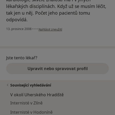
lékařských disciplínách. Když už se musím léčit,
tak jen u něj. Počet jeho pacientů tomu
odpovídá.
podle názoru uživatele PaedDr. Zimčík L.
13. prosince 2008
•
•
•
Nahlásit zneužití
Jste tento lékař?
Upravit nebo spravovat profil
Související vyhledávání
V okolí Uherského Hradiště
Internisté v Zlíně
Internisté v Hodoníně