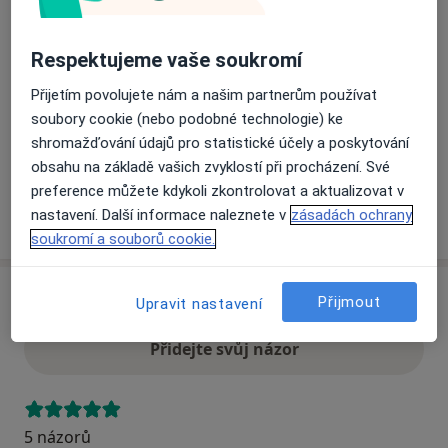
Přiblížit mapu
Respektujeme vaše soukromí
se otevře v nové záložce
Přijetím povolujete nám a našim partnerům používat
Dostupnost
Na této adrese online kalendář není aktivní
soubory cookie (nebo podobné technologie) ke
shromažďování údajů pro statistické účely a poskytování
Co mám v takové situaci udělat?
obsahu na základě vašich zvyklostí při procházení. Své
preference můžete kdykoli zkontrolovat a aktualizovat v
nastavení. Další informace naleznete v
zásadách ochrany
Více
o adrese
soukromí a souborů cookie.
Názory
Přijmout
Upravit nastavení
Přidejte svůj názor
5 názorů