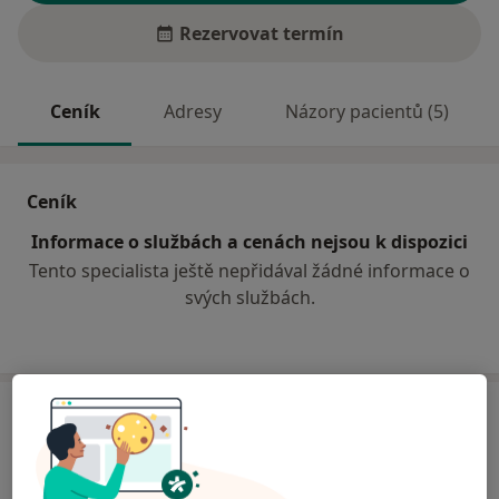
Rezervovat termín
Ceník
Adresy
Názory pacientů (5)
Ceník
Informace o službách a cenách nejsou k dispozici
Tento specialista ještě nepřidával žádné informace o
svých službách.
Adresa
Ordinace
Františkánská 163,
Uherské Hradiště
686 01