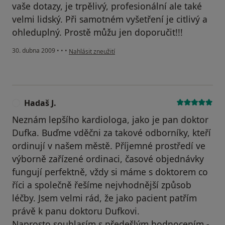
vaše dotazy, je trpělivý, profesionální ale také
velmi lidský. Při samotném vyšetření je citlivý a
ohleduplný. Prostě můžu jen doporučit!!!
podle názoru uživatele Soňka
30. dubna 2009
•
•
•
Nahlásit zneužití
Hadaš J.
H
Neznám lepšího kardiologa, jako je pan doktor
Dufka. Buďme vděčni za takové odborníky, kteří
ordinují v našem městě. Příjemné prostředí ve
výborně zařízené ordinaci, časové objednávky
fungují perfektně, vždy si máme s doktorem co
říci a společně řešíme nejvhodnější způsob
léčby. Jsem velmi rád, že jako pacient patřím
právě k panu doktoru Dufkovi.
Naprosto souhlasím s předešlým hodnocením -