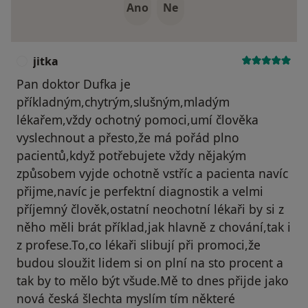
Ano
Ne
jitka
J
Pan doktor Dufka je
příkladným,chytrým,slušným,mladým
lékařem,vždy ochotný pomoci,umí člověka
vyslechnout a přesto,že má pořád plno
pacientů,když potřebujete vždy nějakým
způsobem vyjde ochotně vstříc a pacienta navíc
přijme,navíc je perfektní diagnostik a velmi
příjemný člověk,ostatní neochotní lékaři by si z
něho měli brát příklad,jak hlavně z chování,tak i
z profese.To,co lékaři slibují při promoci,že
budou sloužit lidem si on plní na sto procent a
tak by to mělo být všude.Mě to dnes přijde jako
nová česká šlechta myslím tím některé