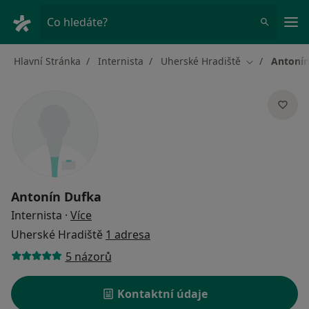
Hla
Co hledáte?
Hlavní Stránka
Internista
Uherské Hradiště
Antonín
Změna města
Antonín Dufka
o specializacích
Internista
·
Více
Uherské Hradiště
1 adresa
5 názorů
Kontaktní údaje