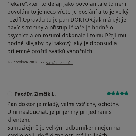
"lékaře",kteří to dělají jako povolání,ale to není
povolání,to je něco víc,to je poslání a to je velký
rozdíl.Opravdu to je pan DOKTOR,jak má být je
navíc skromný a přístup lékaře je hodně o
psychice a on rozumí dokonale i tomu.Přeji mu
hodně síly,aby byl takový jaký je doposud a
příjemné prožití svátků vánočních.
podle názoru uživatele jitka
16. prosince 2008
•
•
•
Nahlásit zneužití
PaedDr. Zimčík L.
P
Pan doktor je mladý, velmi vstřícný, ochotný.
Umí naslouchat, je příjemný při jednání s
klientem.
Samozřejmě je velkým odborníkem nejen na
kardiologii, skvělé znalosti má i v jiných