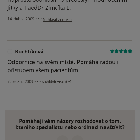
Jitky a PaedDr Zimčíka L.
podle názoru uživatele Hadaš J.
14. dubna 2009
•
•
•
Nahlásit zneužití
Buchtíková
B
Odbornice na svém místě. Pomáhá radou i
přístupem všem pacientům.
podle názoru uživatele Buchtíková
7. března 2009
•
•
•
Nahlásit zneužití
Pomáhají vám názory rozhodovat o tom,
kterého specialistu nebo ordinaci navštívit?