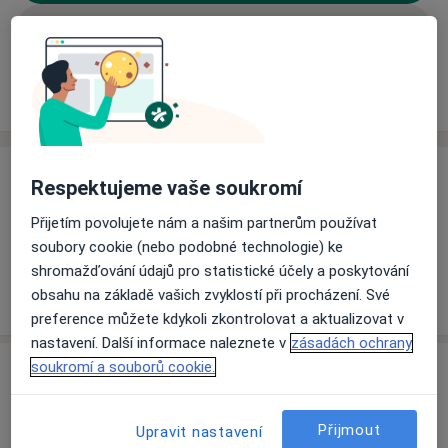
Rezervovat termín
Ceník
Adresy
Názory pacientů (1)
Ceník
Respektujeme vaše soukromí
Informace o službách a cenách nejsou k dispozici
Přijetím povolujete nám a našim partnerům používat
Tento specialista ještě nepřidával žádné informace o
soubory cookie (nebo podobné technologie) ke
svých službách.
shromažďování údajů pro statistické účely a poskytování
obsahu na základě vašich zvyklostí při procházení. Své
preference můžete kdykoli zkontrolovat a aktualizovat v
nastavení. Další informace naleznete v
zásadách ochrany
soukromí a souborů cookie.
Adresa
Ordinace inteního lékařství a diabetologie
Přijmout
Upravit nastavení
třída Tomáše Bati 3705,
Zlín