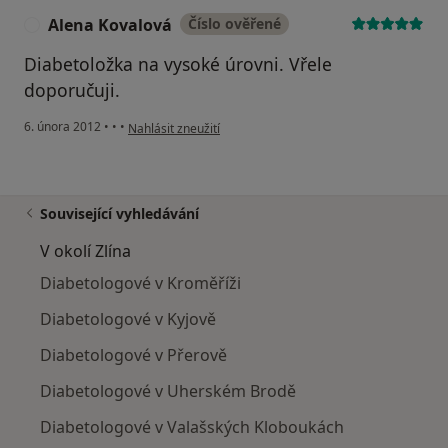
Alena Kovalová
Číslo ověřené
A
Diabetoložka na vysoké úrovni. Vřele
doporučuji.
podle názoru uživatele Alena Kovalová
6. února 2012
•
•
•
Nahlásit zneužití
Související vyhledávání
V okolí Zlína
Diabetologové v Kroměříži
Diabetologové v Kyjově
Diabetologové v Přerově
Diabetologové v Uherském Brodě
Diabetologové v Valašských Kloboukách