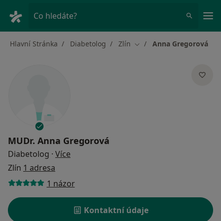
Hla
Co hledáte?
Hlavní Stránka
Diabetolog
Zlín
Anna Gregorová
Změna města
MUDr.
Anna Gregorová
o specializacích
Diabetolog
·
Více
Zlín
1 adresa
1 názor
Kontaktní údaje