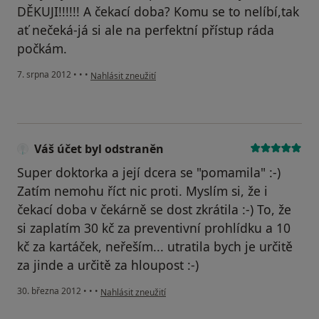
DĚKUJI!!!!!! A čekací doba? Komu se to nelíbí,tak
ať nečeká-já si ale na perfektní přístup ráda
počkám.
podle názoru uživatele Váš účet byl odstraněn
7. srpna 2012
•
•
•
Nahlásit zneužití
Váš účet byl odstraněn
Super doktorka a její dcera se "pomamila" :-)
Zatím nemohu říct nic proti. Myslím si, že i
čekací doba v čekárně se dost zkrátila :-) To, že
si zaplatím 30 kč za preventivní prohlídku a 10
kč za kartáček, neřeším... utratila bych je určitě
za jinde a určitě za hloupost :-)
podle názoru uživatele Váš účet byl odstraněn
30. března 2012
•
•
•
Nahlásit zneužití