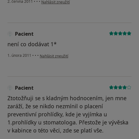
podle názoru uživatele Váš účet byl odstraněn
2. června 2011
•
•
•
Nahlásit zneužití
Pacient
není co dodávat 1*
podle názoru uživatele Pacient
1. února 2011
•
•
•
Nahlásit zneužití
Pacient
Ztotožňuji se s kladným hodnocením, jen mne
zaráží, že se nikdo nezmínil o placení
preventivní prohlídky, kde je vyjímka u
1.prohlídky u stomatologa. Přestože je vývěska
v kabince o této věci, zde se platí vše.