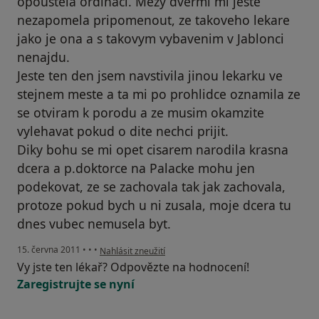
opoustela ordinaci. Mezy dvermi mi jeste
nezapomela pripomenout, ze takoveho lekare
jako je ona a s takovym vybavenim v Jablonci
nenajdu.
Jeste ten den jsem navstivila jinou lekarku ve
stejnem meste a ta mi po prohlidce oznamila ze
se otviram k porodu a ze musim okamzite
vylehavat pokud o dite nechci prijit.
Diky bohu se mi opet cisarem narodila krasna
dcera a p.doktorce na Palacke mohu jen
podekovat, ze se zachovala tak jak zachovala,
protoze pokud bych u ni zusala, moje dcera tu
dnes vubec nemusela byt.
podle názoru uživatele Pacient
15. června 2011
•
•
•
Nahlásit zneužití
Vy jste ten lékař? Odpovězte na hodnocení!
Zaregistrujte se nyní