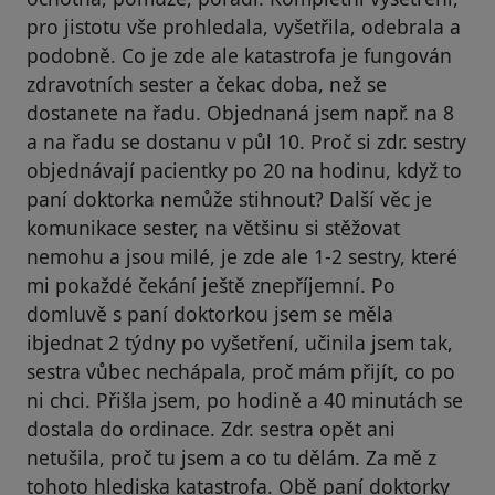
pro jistotu vše prohledala, vyšetřila, odebrala a
podobně. Co je zde ale katastrofa je fungován
zdravotních sester a čekac doba, než se
dostanete na řadu. Objednaná jsem např. na 8
a na řadu se dostanu v půl 10. Proč si zdr. sestry
objednávají pacientky po 20 na hodinu, když to
paní doktorka nemůže stihnout? Další věc je
komunikace sester, na většinu si stěžovat
nemohu a jsou milé, je zde ale 1-2 sestry, které
mi pokaždé čekání ještě znepříjemní. Po
domluvě s paní doktorkou jsem se měla
ibjednat 2 týdny po vyšetření, učinila jsem tak,
sestra vůbec nechápala, proč mám přijít, co po
ni chci. Přišla jsem, po hodině a 40 minutách se
dostala do ordinace. Zdr. sestra opět ani
netušila, proč tu jsem a co tu dělám. Za mě z
tohoto hlediska katastrofa. Obě paní doktorky