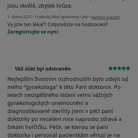
jsou skvělé, zbytek hrůza.
podle názoru uživatele LK
1. dubna 2021
•
Praktický lékař gynekolog
•
Jiný
•
Nahlásit zneužití
Vy jste ten lékař? Odpovězte na hodnocení!
Zaregistrujte se nyní
Váš účet byl odstraněn
Nejlepším životním rozhodnutím bylo odejít od
mého "gynekologa" k této Paní doktorce. Po
letech neúspěšného léčení velmi vážných
gynekologických onemocnění a
diagnostikované sterility jsem v péči paní
doktorky po necelém roce naprosto zdravá a
čekám holčičku. Péče, se kterou se paní
doktorka i personál pacientkám věnují je na