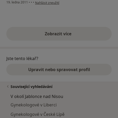
podle názoru uživatele Pacient
19. ledna 2011
•
•
•
Nahlásit zneužití
Zobrazit více
výše uvedené názory
Jste tento lékař?
Upravit nebo spravovat profil
Související vyhledávání
V okolí Jablonce nad Nisou
Gynekologové v Liberci
Gynekologové v České Lípě