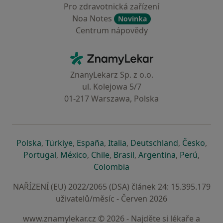
Pro zdravotnická zařízení
Noa Notes
Novinka
Centrum nápovědy
Kontakt
ZnamyLekar - Hlavní stránka
ZnanyLekarz Sp. z o.o.
ul. Kolejowa 5/7
01-217 Warszawa, Polska
se otevře v nové záložce
se otevře v nové záložce
se otevře v nové záložce
se otevře v nové záložce
se otevře v 
se o
Polska
,
Türkiye
,
España
,
Italia
,
Deutschland
,
Česko
,
se otevře v nové záložce
se otevře v nové záložce
se otevře v nové záložce
se otevře v nové záložc
se otevře v 
se ote
Portugal
,
México
,
Chile
,
Brasil
,
Argentina
,
Perú
,
se otevře v nové záložce
Colombia
NAŘÍZENÍ (EU) 2022/2065 (DSA) článek 24: 15.395.179
uživatelů/měsíc - Červen 2026
www.znamylekar.cz © 2026 - Najděte si lékaře a