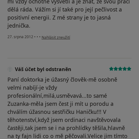
mi vždy ochotně vysvětlí a je znát, že svou práci
dělá ráda. Vážím si jí také pro její pečlivost a
positivní energii. Z mé strany je to jasná
jednička.
podle názoru uživatele Váš účet byl odstraněn
27. srpna 2012
•
•
•
Nahlásit zneužití
Váš účet byl odstraněn
Paní doktorka je úžasný člověk-mě osobně
velmi nabíjí-je vždy
profesionální,milá,usměvavá...to samé
Zuzanka-měla jsem čest ji mít u porodu a
chválím úžasnou sestřičku Haničku!!! V
těhotenství,když jsem ordinaci navštěvovala
častěji,tak jsem se i na prohlídky těšila,hlavně
na ty fajn lidi co o mě pěčovali.Velice jim tímto