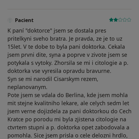
Pacient
K paní "doktorce" jsem se dostala pres
pritelkyni sveho bratra. Je pravda, ze je to uz
15let. V te dobe to byla pani doktorka. Cekala
jsem prvni dite, syna a poprve v zivote jsem se
potykala s vytoky. Zhorsila se mi i citologie a p.
doktorka vse vyresila opravdu bravurne.
Syn se mi narodil Cisarskym rezem,
neplanovanym.
Pote jsem se vdala do Berlina, kde jsem mohla
mit stejne kvalitniho lekare, ale celych sedm let
jsem verne dojizdela za pani doktorkou do Cech
Kratce po porodu mi byla zjistena citologie na
ctvrtem stupni a p. doktorka opet zabodovala a
pomohla. Sice jsem prisla o cele delozni hrdlo,