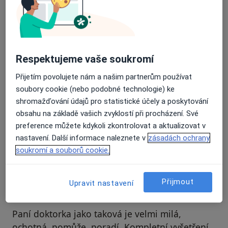
Recenze pacientů jsou pro nás důležité.
Specialisté nemají možnost zaplatit za
odstranění nebo změnu recenze pacienta.
Respektujeme vaše soukromí
Další informace o názorech
Další informace.
Přijetím povolujete nám a našim partnerům používat
soubory cookie (nebo podobné technologie) ke
shromažďování údajů pro statistické účely a poskytování
obsahu na základě vašich zvyklostí při procházení. Své
preference můžete kdykoli zkontrolovat a aktualizovat v
Hledejte v názorech
nastavení. Další informace naleznete v
zásadách ochrany
soukromí a souborů cookie.
Přijmout
Upravit nastavení
LK
Číslo ověřené
L
Paní doktorka jako taková je velmi milá,
ochotná, pomůže, poradí. Kompletní vyšetření,