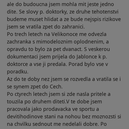
ale do budoucna jsem mohla mit jeste jedno
dite. Se slovy p. doktorky, ze druhe tehotenstvi
budeme muset hlidat a ze bude nejspis rizikove
jsem se vratila zpet do zahranici.
Po trech letech na Velikonoce me odvezla
zachranka s mimodeloznim oplodnenim, a
opravdu to bylo za pet dvanact. S veskerou
dokumentaci jsem prijela do Jablonce k p.
doktorce a vse ji predala. Porad bylo vse v
poradku.
Az do te doby nez jsem se rozvedla a vratila se i
se synem zpet do Cech.
Po ctyrech letech jsem si zde nasla pritele a
touzila po druhem diteti.V te dobe jsem
pracovala jako prodavacka ve sportu a
devitihodinove stani na nohou bez moznozsti si
na chvilku sednout me nedelali dobre. Po