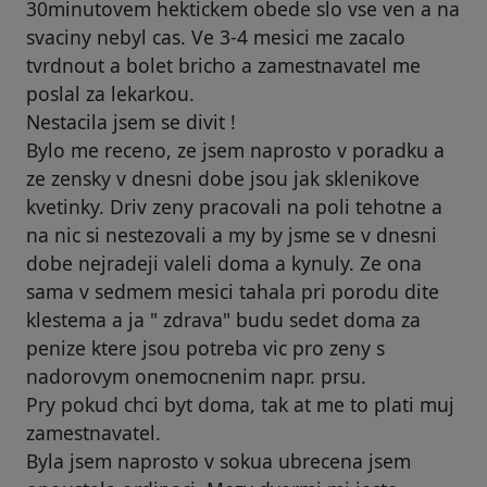
30minutovem hektickem obede slo vse ven a na
svaciny nebyl cas. Ve 3-4 mesici me zacalo
tvrdnout a bolet bricho a zamestnavatel me
poslal za lekarkou.
Nestacila jsem se divit !
Bylo me receno, ze jsem naprosto v poradku a
ze zensky v dnesni dobe jsou jak sklenikove
kvetinky. Driv zeny pracovali na poli tehotne a
na nic si nestezovali a my by jsme se v dnesni
dobe nejradeji valeli doma a kynuly. Ze ona
sama v sedmem mesici tahala pri porodu dite
klestema a ja " zdrava" budu sedet doma za
penize ktere jsou potreba vic pro zeny s
nadorovym onemocnenim napr. prsu.
Pry pokud chci byt doma, tak at me to plati muj
zamestnavatel.
Byla jsem naprosto v sokua ubrecena jsem