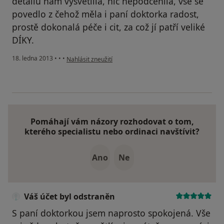
detailů nám vysvětlila, nic nepodcenila, vše se
povedlo z čehož měla i paní doktorka radost,
prostě dokonalá péče i cit, za což jí patří veliké
DÍKY.
podle názoru uživatele Váš účet byl odstraněn
18. ledna 2013
•
•
•
Nahlásit zneužití
Pomáhají vám názory rozhodovat o tom,
kterého specialistu nebo ordinaci navštívit?
Ano
Ne
Váš účet byl odstraněn
S paní doktorkou jsem naprosto spokojená. Vše