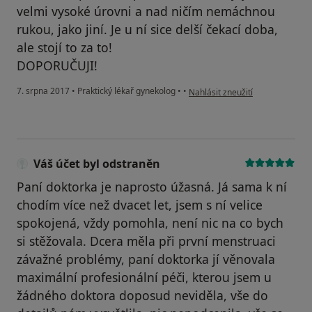
velmi vysoké úrovni a nad ničím nemáchnou
rukou, jako jiní. Je u ní sice delší čekací doba,
ale stojí to za to!
DOPORUČUJI!
podle názoru uživatele Váš účet
7. srpna 2017
•
Praktický lékař gynekolog
•
•
Nahlásit zneužití
Váš účet byl odstraněn
Paní doktorka je naprosto úžasná. Já sama k ní
chodím více než dvacet let, jsem s ní velice
spokojená, vždy pomohla, není nic na co bych
si stěžovala. Dcera měla při první menstruaci
závažné problémy, paní doktorka jí věnovala
maximální profesionální péči, kterou jsem u
žádného doktora doposud neviděla, vše do