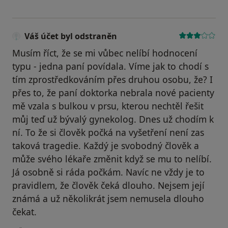
Váš účet byl odstraněn
Musím říct, že se mi vůbec nelíbí hodnocení
typu - jedna paní povídala. Víme jak to chodí s
tím zprostředkováním přes druhou osobu, že? I
přes to, že paní doktorka nebrala nové pacienty
mě vzala s bulkou v prsu, kterou nechtěl řešit
můj teď už bývalý gynekolog. Dnes už chodím k
ní. To že si člověk počká na vyšetření není zas
taková tragedie. Každý je svobodný člověk a
může svého lékaře změnit když se mu to nelíbí.
Já osobně si ráda počkám. Navíc ne vždy je to
pravidlem, že člověk čeká dlouho. Nejsem její
známá a už několikrát jsem nemusela dlouho
čekat.