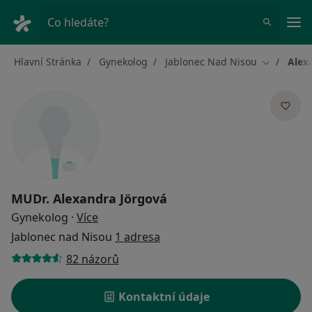
Hla
Co hledáte?
Hlavní Stránka
Gynekolog
Jablonec Nad Nisou
Alex
Změna mě
MUDr.
Alexandra Jörgová
o specializacích
Gynekolog
·
Více
Jablonec nad Nisou
1 adresa
82 názorů
Kontaktní údaje