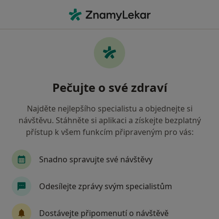
Hla
Co hledáte?
Hlavní Stránka
Gynekolog
Gynekolog Karlovy Vary
Tomáš Martykán
Dotazy
Dotazy od pacientů
(4)
Pečujte o své zdraví
Najděte nejlepšího specialistu a objednejte si
mozne tehotenstvi
návštěvu. Stáhněte si aplikaci a získejte bezplatný
přístup k všem funkcím připraveným pro vás:
dobry den chtela jsem se vas zeptat 8.9
jsem mela naposled menstruaci a do
ted jsem to nedostala nejdrive jsem
Snadno spravujte své návštěvy
mela pred par dny takovy hnedy svetly
vytok 1den a nic a zas nic teho test mi
Odesílejte zprávy svým specialistům
ukazal negativne ale mam takovy
pichani v podbrisku a docela se mi
meni nalady tak nevim cim to je nevim…
Dostávejte připomenutí o návštěvě