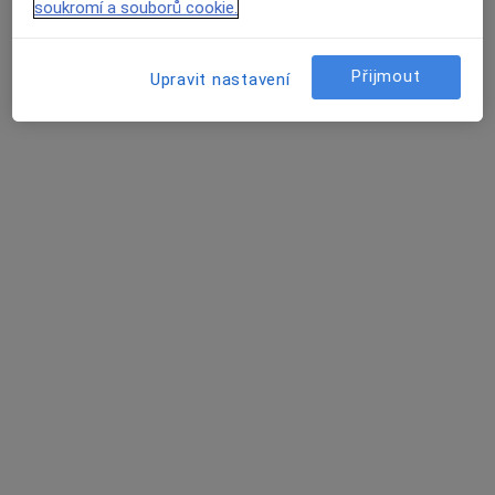
soukromí a souborů cookie.
prosím?…
Přijmout
Upravit nastavení
ODPOVĚĎ LÉKAŘE:
Objednat se muzete na tel. 353 11 22
66 a vse Vam vysvetlim.
opakovane zanety
Dobry den pane doktore.
Muj probelm zpociva v tom,ze trpim na
opakovane zavety.
Muj doktor říká,ze uz to mam
chronického typu a prubeh leceni,tak
resi antibiotikami jmenem entizol.
Vraci se mi to snad kazne 3mesice kdy