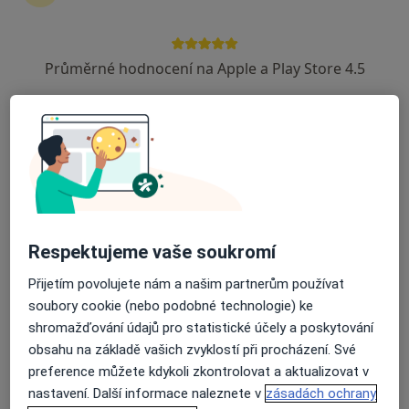
ODPOVĚĎ LÉKAŘE:
Průměrné hodnocení na Apple a Play Store 4.5
Nejlepsi bude,kdyz se za mnou
zastavite v ordinaci, vysetrim Vas a vse
Vam vysvetlim
Snažení se o miminko - kde je chyba?
Respektujeme vaše soukromí
Dobrý podvečer Vám přeji p. doktore,
Přijetím povolujete nám a našim partnerům používat
měla bych na Vás menší prosbičku,
soubory cookie (nebo podobné technologie) ke
sháním spolehlivého gynekologa u
shromažďování údajů pro statistické účely a poskytování
kterého bych se mohla zaevidovat a
obsahu na základě vašich zvyklostí při procházení. Své
chodit do ordinace na prohlídky a
různé vyšetření či rady, má první otázka
preference můžete kdykoli zkontrolovat a aktualizovat v
na Vás tedy zpočívá v tom, zda v
nastavení. Další informace naleznete v
zásadách ochrany
ordinaci stále přijímáte nové pacientky