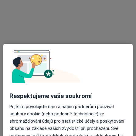
ODPOVĚĎ LÉKAŘE:
Hezký den, můžete se objednat,
kontakty na www(tečka)inep(tečka)cz,
s pozdravem OF
Diagnostika T.syndromu u syna
Dobrý den, pane doktore, mám 6-ti
Respektujeme vaše soukromí
letého syna, který trpí již cca od 3 let
Přijetím povolujete nám a našim partnerům používat
trpí drobnými tiky pohybovými (mrkání,
koulení) i občas vokálními (pokašlávání
soubory cookie (nebo podobné technologie) ke
apod). Poslední cca rok trpí úzkostmi,
shromažďování údajů pro statistické účely a poskytování
výkyvy v chování, výbuchy hněvu, občas
obsahu na základě vašich zvyklostí při procházení. Své
nutkavymi pocity. Psycholožka vyslovila
preference můžete kdykoli zkontrolovat a aktualizovat v