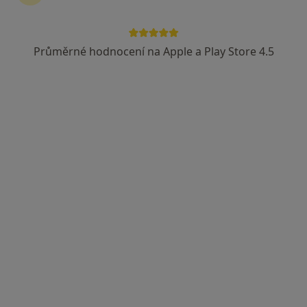
ODPOVĚĎ LÉKAŘE:
Průměrné hodnocení na Apple a Play Store 4.5
Hezký den, nejlepší bude, objednáte-li
se na osobní vyšetření do INEPu.
Kontakt pro objednání na
www(tečka)inep(tečka)cz, s
pozdravem, Ondřej Fiala
Postherpetická neuralgie
Dobrý den, potřebovala bych
konzultaci ohledně postherpetické
neuralgie. Poskytujete konzultaci v
rámci VZP? Děkuji. Eva