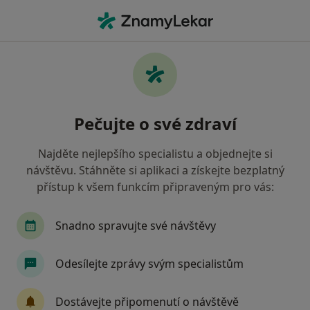
Hla
Co hledáte?
Hlavní Stránka
Neurolog
Neurolog Praha
Ondřej Fiala
Dotazy
Dotazy od pacientů
(16)
Pečujte o své zdraví
Najděte nejlepšího specialistu a objednejte si
Je nějaký přírodní lék na tourettuv syndrom?
návštěvu. Stáhněte si aplikaci a získejte bezplatný
přístup k všem funkcím připraveným pro vás:
Dobrý den pane doktore,Ttouretuv
syndrom mám od 6 let, léčili to jako
tiky. Nnyní mně je 50 let a s malou
Snadno spravujte své návštěvy
přestávkou užívám celý život Rivotril,
půlku ráno i veřer. V poslední době se
Odesílejte zprávy svým specialistům
mně příznaky po užití léku na chvíli
spíše zhorší než zlepší, ale když jsem
zkusila vysadit, bylo to strašné.…
Dostávejte připomenutí o návštěvě