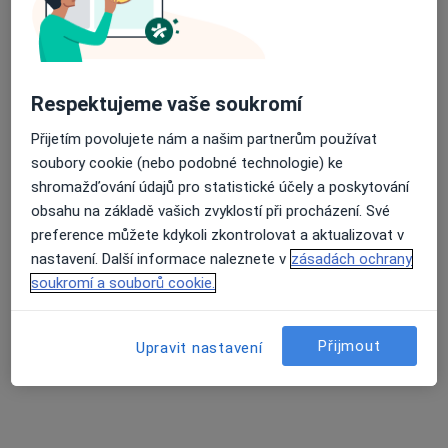
Průměrné hodnocení na Apple a Play Store 4.5
Mgr. Veronika Plančíková
Respektujeme vaše soukromí
·
Více
Psycholog
6 názorů
Přijetím povolujete nám a našim partnerům používat
Vančurova 2904, Tábor
•
Mapa
soubory cookie (nebo podobné technologie) ke
psycholog Mgr. Veronika Plančíková
shromažďování údajů pro statistické účely a poskytování
obsahu na základě vašich zvyklostí při procházení. Své
Psychologické konzultace
od 900 kč
preference můžete kdykoli zkontrolovat a aktualizovat v
Tento specialista nenabízí online rezervaci termínu na této adrese.
nastavení. Další informace naleznete v
zásadách ochrany
soukromí a souborů cookie.
Rezervovat termín
Přijmout
Upravit nastavení