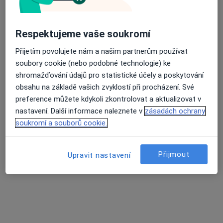
23 názorů
Čujkovova 1736/30, Ostrava
•
Mapa
Theraplay
Respektujeme vaše soukromí
Průměrné hodnocení na Apple a Play Store 4.5
Tato klinika nemá specialisty s dostupnými termíny v online kalendáři
Přijetím povolujete nám a našim partnerům používat
soubory cookie (nebo podobné technologie) ke
Zobrazit profil
shromažďování údajů pro statistické účely a poskytování
obsahu na základě vašich zvyklostí při procházení. Své
preference můžete kdykoli zkontrolovat a aktualizovat v
nastavení. Další informace naleznete v
zásadách ochrany
soukromí a souborů cookie.
Přijmout
Upravit nastavení
Beskydské centrum duševního zdraví
Psychoterapeut, Psychiatr, Psycholog
Elišky Krásnohorské 249, Frýdek-Místek
•
Mapa
Beskydské centrum duševního zdraví