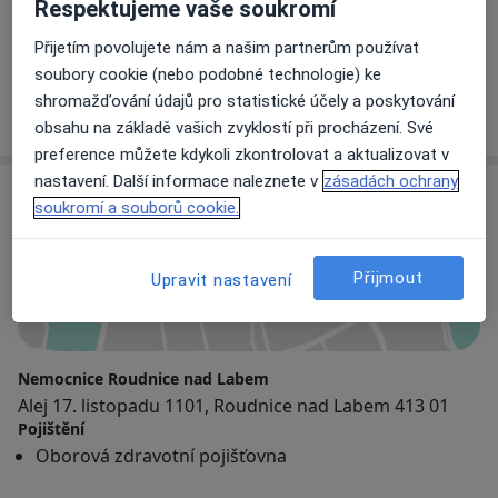
Respektujeme vaše soukromí
Přijetím povolujete nám a našim partnerům používat
MUDr. Martin Bodgár
soubory cookie (nebo podobné technologie) ke
Internista
shromažďování údajů pro statistické účely a poskytování
obsahu na základě vašich zvyklostí při procházení. Své
preference můžete kdykoli zkontrolovat a aktualizovat v
nastavení. Další informace naleznete v
zásadách ochrany
Adresa
soukromí a souborů cookie.
Přijmout
Upravit nastavení
Přiblížit mapu
Nemocnice Roudnice nad Labem
Alej 17. listopadu 1101, Roudnice nad Labem 413 01
Pojištění
Oborová zdravotní pojišťovna