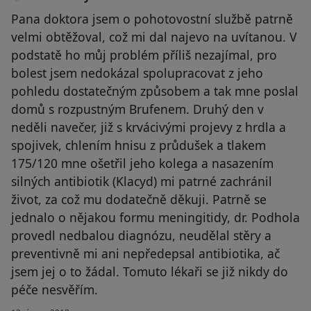
Pana doktora jsem o pohotovostní službě patrně
velmi obtěžoval, což mi dal najevo na uvítanou. V
podstatě ho můj problém příliš nezajímal, pro
bolest jsem nedokázal spolupracovat z jeho
pohledu dostatečným způsobem a tak mne poslal
domů s rozpustným Brufenem. Druhý den v
neděli navečer, již s krvácivými projevy z hrdla a
spojivek, chlením hnisu z průdušek a tlakem
175/120 mne ošetřil jeho kolega a nasazením
silných antibiotik (Klacyd) mi patrné zachránil
život, za což mu dodatečně děkuji. Patrně se
jednalo o nějakou formu meningitidy, dr. Podhola
provedl nedbalou diagnózu, neudělal stěry a
preventivně mi ani nepředepsal antibiotika, ač
jsem jej o to žádal. Tomuto lékaři se již nikdy do
péče nesvěřím.