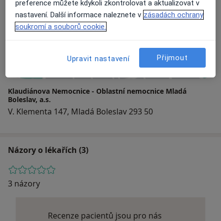
preference můžete kdykoli zkontrolovat a aktualizovat v
Adresa
nastavení. Další informace naleznete v
zásadách ochrany
soukromí a souborů cookie.
Přiblížit mapu
Přijmout
Upravit nastavení
Klaudiánova Nemocnice - Oblastní nemocnice Mladá
Boleslav, a.s.
V. Klementa 147, Mladá Boleslav 293 50
Názory o lékařích (3)
3 názory
Recenze pacientů jsou pro nás