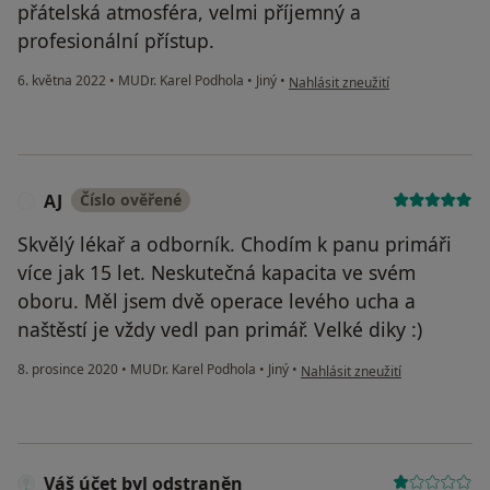
přátelská atmosféra, velmi příjemný a
profesionální přístup.
podle názoru uživatele Kateřina K
6. května 2022
•
MUDr. Karel Podhola
•
Jiný
•
Nahlásit zneužití
AJ
Číslo ověřené
A
Skvělý lékař a odborník. Chodím k panu primáři
více jak 15 let. Neskutečná kapacita ve svém
oboru. Měl jsem dvě operace levého ucha a
naštěstí je vždy vedl pan primář. Velké diky :)
podle názoru uživatele AJ
8. prosince 2020
•
MUDr. Karel Podhola
•
Jiný
•
Nahlásit zneužití
Váš účet byl odstraněn