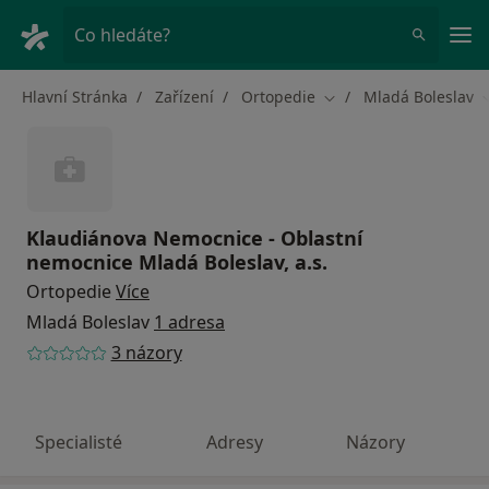
Hla
Co hledáte?
Hlavní Stránka
Zařízení
Ortopedie
Mladá Boleslav
Změna města
Klaudiánova Nemocnice - Oblastní
nemocnice Mladá Boleslav, a.s.
Ortopedie
Více
Mladá Boleslav
1 adresa
3 názory
Specialisté
Adresy
Názory