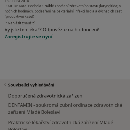
13. února 2018
•
MUDr. Karel Podhola
•
Náhlé zhotšení zdravotního stavu (laryngitida) v
nočních hodinách, podezření na bakteriální infekci hrdla a dýchacích cest
(produktivní kašel)
podle názoru uživatele Váš účet byl odstraněn
•
Nahlásit zneužití
Vy jste ten lékař? Odpovězte na hodnocení!
Zaregistrujte se nyní
Související vyhledávání
Doporučená zdravotnická zařízení
DENTAMIN - soukromá zubní ordinace zdravotnická
zařízení Mladé Boleslavi
Praktrické lékařství zdravotnická zařízení Mladé
Boleslavi