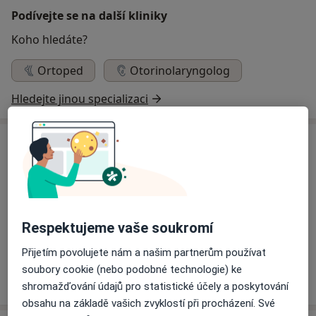
Podívejte se na další kliniky
Koho hledáte?
Ortoped
Otorinolaryngolog
Hledejte jinou specializaci
Specialisté
Ortoped
Respektujeme vaše soukromí
Jan Nosek
Přijetím povolujete nám a našim partnerům používat
Ortoped
soubory cookie (nebo podobné technologie) ke
shromažďování údajů pro statistické účely a poskytování
obsahu na základě vašich zvyklostí při procházení. Své