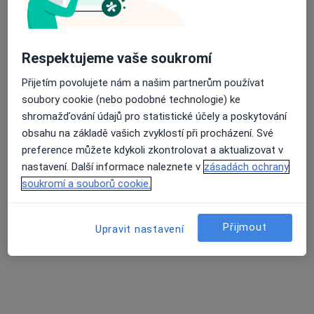
Clinic for Smile
·
Dentální hygienistka, hygienista, Ortodontista, Parodontolog
Průměrné hodnocení na Apple a Play Store 4.5
Více
Respektujeme vaše soukromí
Dubová 248/1, Karlovy Vary
•
Mapa
Přijetím povolujete nám a našim partnerům používat
Clinic for Smile
soubory cookie (nebo podobné technologie) ke
Tato klinika nemá specialisty s dostupnými termíny v online kalendáři
shromažďování údajů pro statistické účely a poskytování
obsahu na základě vašich zvyklostí při procházení. Své
Zobrazit profil
preference můžete kdykoli zkontrolovat a aktualizovat v
nastavení. Další informace naleznete v
zásadách ochrany
soukromí a souborů cookie.
Přijmout
Upravit nastavení
ASKLEPION