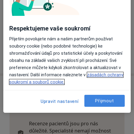
Vítáme Vás!
Jsme moderní klinika estetické medicíny na Praze 2 a v
Respektujeme vaše soukromí
oblasti krásy působíme již od roku 2004.
Pracují u nás pouze plně proškolení / certifikovaní
Přijetím povolujete nám a našim partnerům používat
lékaři a zakládáme si na profesionálním přístupu ke
soubory cookie (nebo podobné technologie) ke
každému klientovi.
shromažďování údajů pro statistické účely a poskytování
O nás
Více
obsahu na základě vašich zvyklostí při procházení. Své
Budeme se na Vás těšit!
preference můžete kdykoli zkontrolovat a aktualizovat v
nastavení. Další informace naleznete v
zásadách ochrany
soukromí a souborů cookie.
Názory o lékařích (1)
Přijmout
Upravit nastavení
1 názor
Recenze pacientů jsou pro nás
důležité. Specialisté nemají možnost