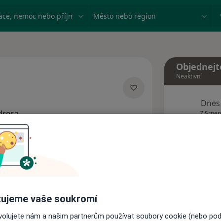
ace, nemoc nebo příjmení
Město nebo region
Objednejt
Neaktivní
acích
Dnes
dresa
7 Srpen
Tento 
Rezervovat termín
ujeme vaše soukromí
Názory pacientů (1)
ovolujete nám a našim partnerům používat soubory cookie (nebo po