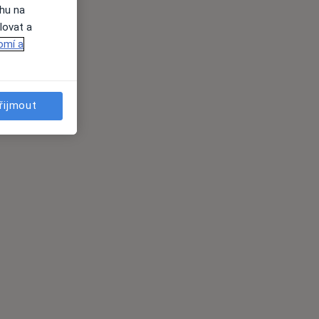
ahu na
lovat a
omí a
řijmout