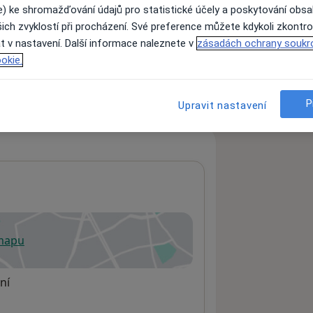
e) ke shromažďování údajů pro statistické účely a poskytování obs
ich zvyklostí při procházení. Své preference můžete kdykoli zkontro
t v nastavení. Další informace naleznete v
zásadách ochrany soukr
ách nejsou k dispozici
okie.
ádné informace o svých službách.
P
Upravit nastavení
 mapu
 otevře v nové záložce
ní