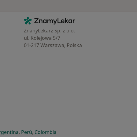
Kontakt
ZnamyLekar - Hlavní stránka
ZnanyLekarz Sp. z o.o.
ul. Kolejowa 5/7
01-217 Warszawa, Polska
e
é záložce
 v nové záložce
otevře v nové záložce
se otevře v nové záložce
se otevře v nové záložce
se otevře v nové záložce
rgentina
,
Perú
,
Colombia