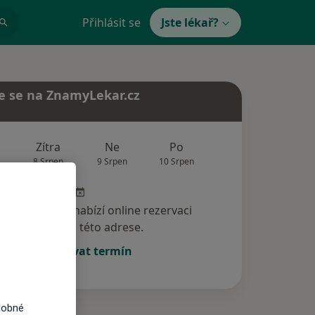
Přihlásit se
Jste lékař?
e se na ZnamyLekar.cz
Zítra
Ne
Po
Út
St
8 Srpen
9 Srpen
10 Srpen
11 Srpen
12 Srp
specialista nenabízí online rezervaci
termínu na této adrese.
Rezervovat termín
dobné