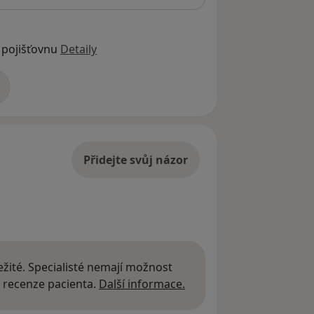
 pojišťovnu
Detaily
adrese
Přidejte svůj názor
žité. Specialisté nemají možnost
Další informace o názor
 recenze pacienta.
Další informace.