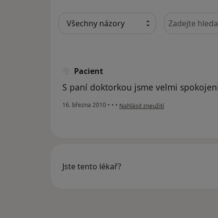
Hledejte v ná
Pacient
S paní doktorkou jsme velmi spokojeni
podle názoru uživatele Pacient
16. března 2010
•
•
•
Nahlásit zneužití
Jste tento lékař?