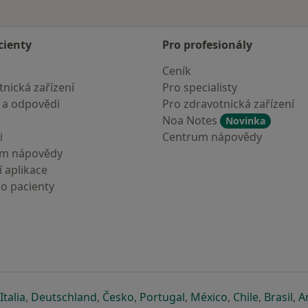
cienty
Pro profesionály
Ceník
nická zařízení
Pro specialisty
 a odpovědi
Pro zdravotnická zařízení
Noa Notes
Novinka
i
Centrum nápovědy
um nápovědy
 aplikace
ro pacienty
záložce
 v nové záložce
e otevře v nové záložce
se otevře v nové záložce
se otevře v nové záložce
se otevře v nové záložce
se otevře v nové záložc
se otevře v nov
se otevře
se 
Italia
,
Deutschland
,
Česko
,
Portugal
,
México
,
Chile
,
Brasil
,
A