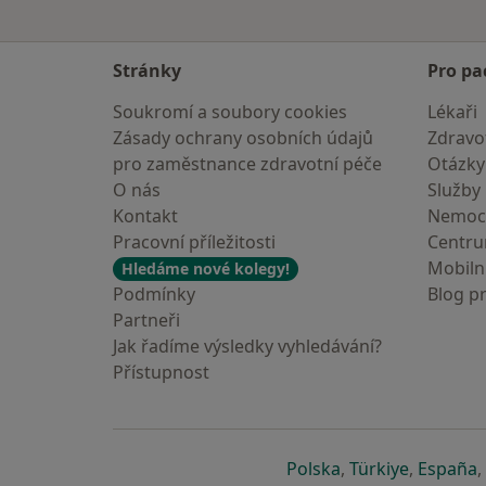
Stránky
Pro pa
Soukromí a soubory cookies
Lékaři
Zásady ochrany osobních údajů
Zdravot
pro zaměstnance zdravotní péče
Otázky
O nás
Služby
Kontakt
Nemoc
Pracovní příležitosti
Centr
Mobilní
Hledáme nové kolegy!
Podmínky
Blog p
Partneři
Jak řadíme výsledky vyhledávání?
Přístupnost
se otevře v nové 
se otevře
s
Polska
,
Türkiye
,
España
,