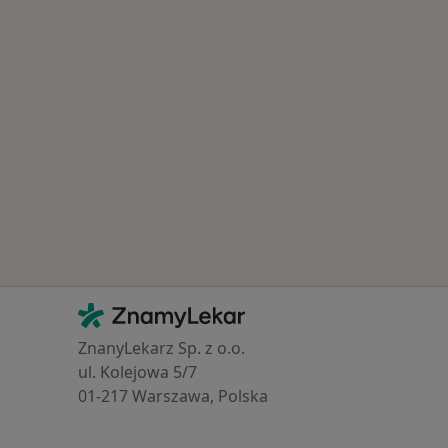
Kontakt
ZnamyLekar - Hlavní stránka
ZnanyLekarz Sp. z o.o.
ul. Kolejowa 5/7
01-217 Warszawa, Polska