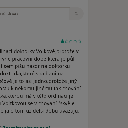
zorech
dinaci doktorky Vojkové,protože v
 divné pracovní době,která je půl
 i sem píšu názor na doktorku
doktorka,které snad ani na
čově je to asi jedno,protože jiný
Mostu k někomu jinému,tak chování
čka,kterou má v této ordinaci je
 Vojtkovou se v chování "skvěle"
ře,já o tom už delší dobu uvažuju.
odstraněn