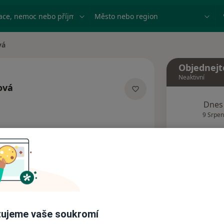
ace, nemoc nebo příjmení
Město nebo region
vá
Objednejt
Neaktivní
ová
ecializacích
Dnes
9 Srpen
Tento 
Rezervovat termín
Názory pacientů (1)
ujeme vaše soukromí