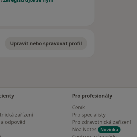
í!
Zaregistrujte se nyní
Upravit nebo spravovat profil
cienty
Pro profesionály
Ceník
nická zařízení
Pro specialisty
 a odpovědi
Pro zdravotnická zařízení
Noa Notes
Novinka
i
Centrum nápovědy