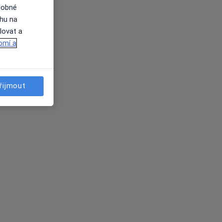
dobné
ahu na
lovat a
omí a
řijmout