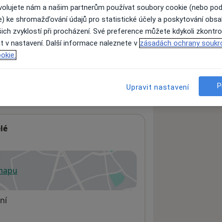
ovolujete nám a našim partnerům používat soubory cookie (nebo po
e) ke shromažďování údajů pro statistické účely a poskytování obs
ich zvyklostí při procházení. Své preference můžete kdykoli zkontro
ách nejsou k dispozici
t v nastavení. Další informace naleznete v
zásadách ochrany soukr
ádné informace o svých službách.
okie.
P
Upravit nastavení
lé
 mapu
 otevře v nové záložce
ní