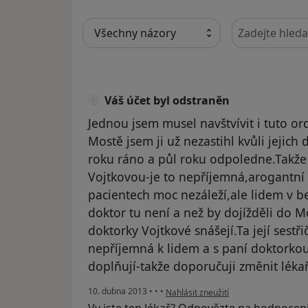
Hledejte v ná
Váš účet byl odstraněn
Jednou jsem musel navštvívit i tuto or
Mostě jsem ji už nezastihl kvůli jejich
roku ráno a půl roku odpoledne.Takže
Vojtkovou-je to nepříjemná,arogantní 
pacientech moc nezáleží,ale lidem v be
doktor tu není a než by dojížděli do 
doktorky Vojtkové snášejí.Ta její sestři
nepříjemná k lidem a s paní doktorkou
doplňují-takže doporučuji změnit léka
podle názoru uživatele Váš účet byl 
10. dubna 2013
•
•
•
Nahlásit zneužití