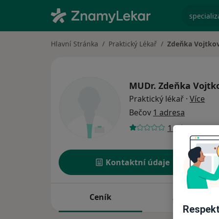
specializ
Hlavní Stránka
Praktický Lékař
Zdeňka Vojtko
MUDr.
Zdeňka Vojtk
o sp
Praktický lékař
·
Více
Bečov
1 adresa
1 názor
Kontaktní údaje
Ceník
Adresy
Respekt