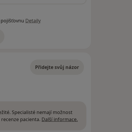
 pojišťovnu
Detaily
adrese
Přidejte svůj názor
žité. Specialisté nemají možnost
Další informace o názor
 recenze pacienta.
Další informace.