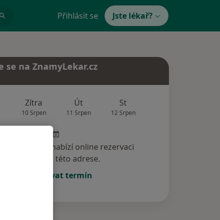
Přihlásit se
Jste lékař?
e se na ZnamyLekar.cz
Zítra
Út
St
Čt
Pá
10 Srpen
11 Srpen
12 Srpen
13 Srpen
14 Srp
specialista nenabízí online rezervaci
termínu na této adrese.
Rezervovat termín