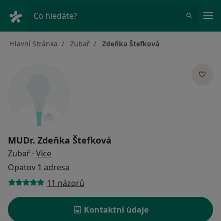
Hla
Co hledáte?
Hlavní Stránka
Zubař
Zdeňka Štefková
MUDr.
Zdeňka Štefková
o specializacích
Zubař
·
Více
Opatov
1 adresa
11 názorů
Kontaktní údaje