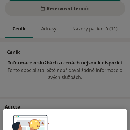
Rezervovat termín
Ceník
Adresy
Názory pacientů (11)
Ceník
Informace o službách a cenách nejsou k dispozici
Tento specialista ještě nepřidával žádné informace o
svých službách.
Adresa
Sam. ordinace PL - stomatologa
č.d. 317,
Opatov 56912