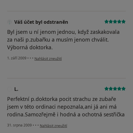
Váš účet byl odstraněn
Byl jsem u ní jenom jednou, když zaskakovala
za naši p.zubařku a musím jenom chválit.
Výborná doktorka.
podle názoru uživatele Váš účet byl odstraněn
1. září 2009
•
•
•
Nahlásit zneužití
L.
L
Perfektní p.doktorka pocit strachu ze zubaře
jsem v této ordinaci nepoznala,ani já ani má
rodina.Samozřejmě i hodná a ochotná sestřička
podle názoru uživatele L.
31. srpna 2009
•
•
•
Nahlásit zneužití