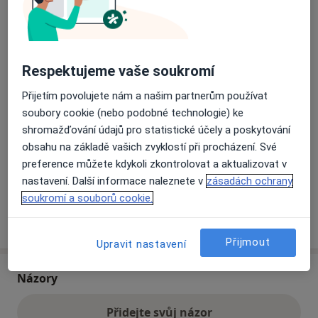
Přiblížit mapu
se otevře v nové záložce
Respektujeme vaše soukromí
Dostupnost
Na této adrese online kalendář není aktivní
Přijetím povolujete nám a našim partnerům používat
Co mám v takové situaci udělat?
soubory cookie (nebo podobné technologie) ke
shromažďování údajů pro statistické účely a poskytování
Způsoby platby (soukromé návštěvy)
obsahu na základě vašich zvyklostí při procházení. Své
Na teto adrese lékař přijímá pacienty na pojišťovnu
preference můžete kdykoli zkontrolovat a aktualizovat v
Detaily
nastavení. Další informace naleznete v
zásadách ochrany
soukromí a souborů cookie.
Více
o adrese
Přijmout
Upravit nastavení
Názory
Přidejte svůj názor