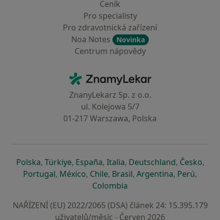
Ceník
Pro specialisty
Pro zdravotnická zařízení
Noa Notes
Novinka
Centrum nápovědy
Kontakt
ZnamyLekar - Hlavní stránka
ZnanyLekarz Sp. z o.o.
ul. Kolejowa 5/7
01-217 Warszawa, Polska
se otevře v nové záložce
se otevře v nové záložce
se otevře v nové záložce
se otevře v nové záložce
se otevře v 
se o
Polska
,
Türkiye
,
España
,
Italia
,
Deutschland
,
Česko
,
se otevře v nové záložce
se otevře v nové záložce
se otevře v nové záložce
se otevře v nové záložc
se otevře v 
se ote
Portugal
,
México
,
Chile
,
Brasil
,
Argentina
,
Perú
,
se otevře v nové záložce
Colombia
NAŘÍZENÍ (EU) 2022/2065 (DSA) článek 24: 15.395.179
uživatelů/měsíc - Červen 2026