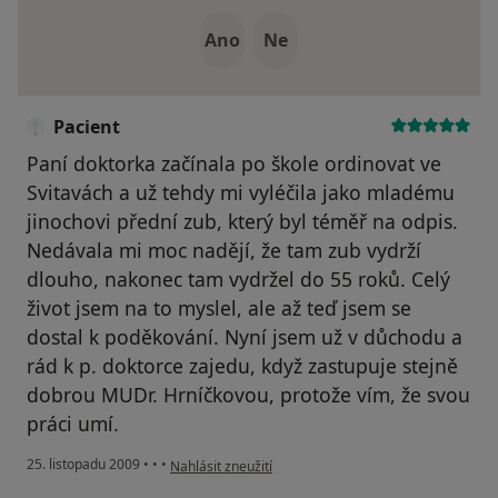
Ano
Ne
Pacient
Paní doktorka začínala po škole ordinovat ve
Svitavách a už tehdy mi vyléčila jako mladému
jinochovi přední zub, který byl téměř na odpis.
Nedávala mi moc nadějí, že tam zub vydrží
dlouho, nakonec tam vydržel do 55 roků. Celý
život jsem na to myslel, ale až teď jsem se
dostal k poděkování. Nyní jsem už v důchodu a
rád k p. doktorce zajedu, když zastupuje stejně
dobrou MUDr. Hrníčkovou, protože vím, že svou
práci umí.
podle názoru uživatele Pacient
25. listopadu 2009
•
•
•
Nahlásit zneužití