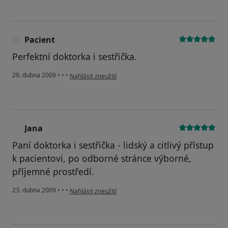
Pacient
Perfektní doktorka i sestřička.
podle názoru uživatele Pacient
29. dubna 2009
•
•
•
Nahlásit zneužití
Jana
J
Paní doktorka i sestřička - lidský a citlivý přístup
k pacientovi, po odborné stránce výborné,
příjemné prostředí.
podle názoru uživatele Jana
23. dubna 2009
•
•
•
Nahlásit zneužití