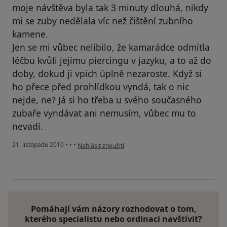
moje návštěva byla tak 3 minuty dlouhá, nikdy
mi se zuby nedělala víc než čištění zubního
kamene.
Jen se mi vůbec nelíbilo, že kamarádce odmítla
léčbu kvůli jejímu piercingu v jazyku, a to až do
doby, dokud ji vpich úplně nezaroste. Když si
ho přece před prohlídkou vyndá, tak o nic
nejde, ne? Já si ho třeba u svého současného
zubaře vyndávat ani nemusím, vůbec mu to
nevadí.
podle názoru uživatele Pacient
21. listopadu 2010
•
•
•
Nahlásit zneužití
Pomáhají vám názory rozhodovat o tom,
kterého specialistu nebo ordinaci navštívit?