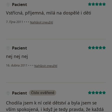
Pacient
Vstřícná, příjemná, milá na dospělé i děti
podle názoru uživatele Pacient
7. října 2011
•
•
•
Nahlásit zneužití
Pacient
nej nej nej
podle názoru uživatele Pacient
16. dubna 2011
•
•
•
Nahlásit zneužití
Pacient
Číslo ověřené
Chodila jsem k ní celé dětství a byla jsem se
vším spokojená, i když je tedy pravda, že každá