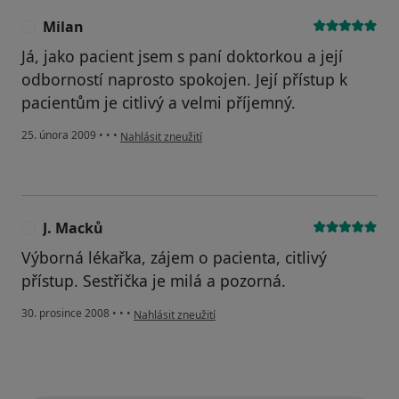
Milan
M
Já, jako pacient jsem s paní doktorkou a její
odborností naprosto spokojen. Její přístup k
pacientům je citlivý a velmi příjemný.
podle názoru uživatele Milan
25. února 2009
•
•
•
Nahlásit zneužití
J. Macků
J
Výborná lékařka, zájem o pacienta, citlivý
přístup. Sestřička je milá a pozorná.
podle názoru uživatele J. Macků
30. prosince 2008
•
•
•
Nahlásit zneužití