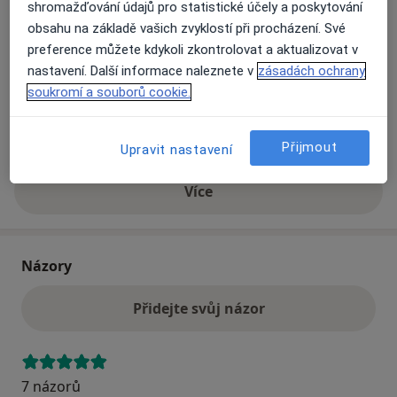
shromažďování údajů pro statistické účely a poskytování
obsahu na základě vašich zvyklostí při procházení. Své
Přiblížit mapu
preference můžete kdykoli zkontrolovat a aktualizovat v
se otevře v nové záložce
nastavení. Další informace naleznete v
zásadách ochrany
soukromí a souborů cookie.
Dostupnost
Na této adrese online kalendář není aktivní
Co mám v takové situaci udělat?
Přijmout
Upravit nastavení
Více
o adrese
Názory
Přidejte svůj názor
7 názorů