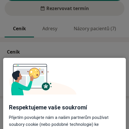
Rezervovat termín
Ceník
Adresy
Názory pacientů (7)
Ceník
Informace o službách a cenách nejsou k dispozici
Tento specialista ještě nepřidával žádné informace o
svých službách.
Adresa
Respektujeme vaše soukromí
Přijetím povolujete nám a našim partnerům používat
Stomatologická ordinace
soubory cookie (nebo podobné technologie) ke
č.d. 55,
Heřmanova Huť 33024