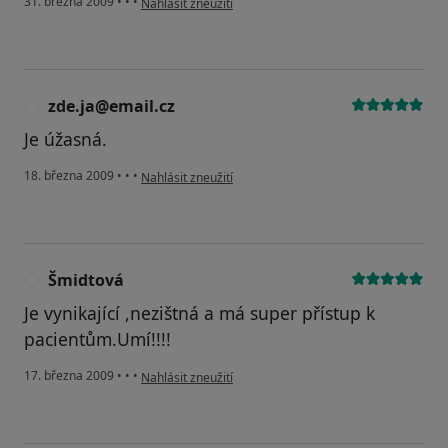
31. března 2009
•
•
•
Nahlásit zneužití
zde.ja@email.cz
Z
Je úžasná.
podle názoru uživatele zde.ja@email.cz
18. března 2009
•
•
•
Nahlásit zneužití
Šmidtová
Š
Je vynikající ,nezištná a má super přístup k
pacientům.Umí!!!!
podle názoru uživatele Šmidtová
17. března 2009
•
•
•
Nahlásit zneužití