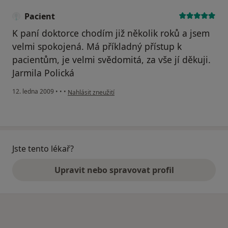
Pacient
K paní doktorce chodím již několik roků a jsem
velmi spokojená. Má příkladný přístup k
pacientům, je velmi svědomitá, za vše jí děkuji.
Jarmila Polická
podle názoru uživatele Pacient
12. ledna 2009
•
•
•
Nahlásit zneužití
Jste tento lékař?
Upravit nebo spravovat profil