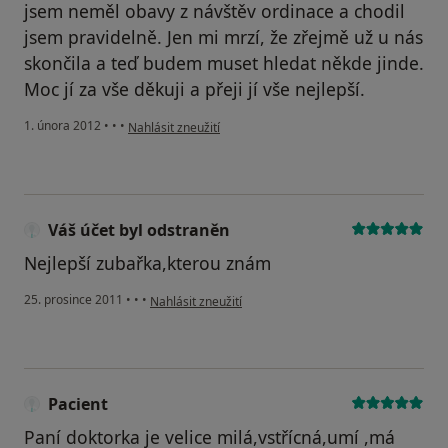
jsem neměl obavy z návštěv ordinace a chodil
jsem pravidelně. Jen mi mrzí, že zřejmě už u nás
skončila a teď budem muset hledat někde jinde.
Moc jí za vše děkuji a přeji jí vše nejlepší.
podle názoru uživatele Váš účet byl odstraněn
1. února 2012
•
•
•
Nahlásit zneužití
Váš účet byl odstraněn
Nejlepší zubařka,kterou znám
podle názoru uživatele Váš účet byl odstraněn
25. prosince 2011
•
•
•
Nahlásit zneužití
Pacient
Paní doktorka je velice milá,vstřícná,umí ,má