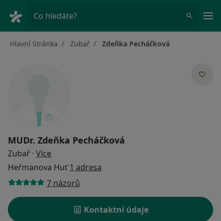
Hla
Co hledáte?
Hlavní Stránka
Zubař
Zdeňka Pecháčková
MUDr.
Zdeňka Pecháčková
o specializacích
Zubař
·
Více
Heřmanova Huť
1 adresa
7 názorů
Kontaktní údaje