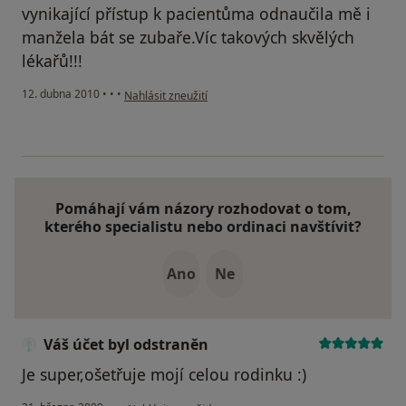
vynikající přístup k pacientůma odnaučila mě i
manžela bát se zubaře.Víc takových skvělých
lékařů!!!
podle názoru uživatele Pacient
12. dubna 2010
•
•
•
Nahlásit zneužití
Pomáhají vám názory rozhodovat o tom,
kterého specialistu nebo ordinaci navštívit?
Ano
Ne
Váš účet byl odstraněn
Je super,ošetřuje mojí celou rodinku :)
podle názoru uživatele Váš účet byl odstraněn