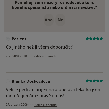
Pomáhají vám názory rozhodovat o tom,
kterého specialistu nebo ordinaci navštívit?
Ano
Ne
Pacient
Co jiného než ji všem doporučit :)
podle názoru uživatele Pacient
22. dubna 2010
•
•
•
Nahlásit zneužití
Blanka Doskočilová
B
Velice pečlivá, příjemná a obětavá lékařka,jsem
ráda že ji máme právě u nás!
podle názoru uživatele Blanka Doskočilová
27. března 2009
•
•
•
Nahlásit zneužití