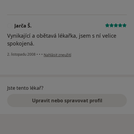
Jarča Š.
J
Vynikající a obětavá lékařka, jsem s ní velice
spokojená.
podle názoru uživatele Jarča Š.
2. listopadu 2008
•
•
•
Nahlásit zneužití
Jste tento lékař?
Upravit nebo spravovat profil