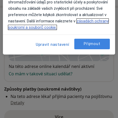
shromažďování údajů pro statistické účely a poskytování
obsahu na základě vašich zvyklostí při procházení. Své
Adresa
preference můžete kdykoli zkontrolovat a aktualizovat v
nastavení. Další informace naleznete v
zásadách ochrany
soukromí a souborů cookie.
Sam.ord.PL pro děti a dorost
č.d. 1,
Horní Čermná 56156
Přijmout
Upravit nastavení
Přiblížit mapu
se otevře v nové záložce
Dostupnost
Na této adrese online kalendář není aktivní
Co mám v takové situaci udělat?
Způsoby platby (soukromé návštěvy)
Na teto adrese lékař přijímá pacienty na pojišťovnu
Detaily
Více