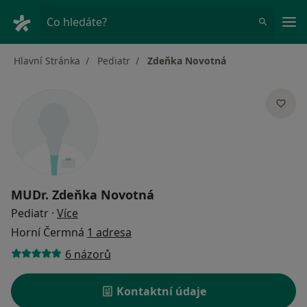
Hla
Co hledáte?
Hlavní Stránka
Pediatr
Zdeňka Novotná
MUDr.
Zdeňka Novotná
o specializacích
Pediatr
·
Více
Horní Čermná
1 adresa
6 názorů
Kontaktní údaje