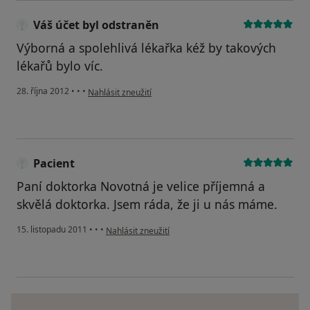
Váš účet byl odstraněn
Výborná a spolehlivá lékařka kéž by takových
lékařů bylo víc.
podle názoru uživatele Váš účet byl odstraněn
28. října 2012
•
•
•
Nahlásit zneužití
Pacient
Paní doktorka Novotná je velice příjemná a
skvělá doktorka. Jsem ráda, že ji u nás máme.
podle názoru uživatele Pacient
15. listopadu 2011
•
•
•
Nahlásit zneužití