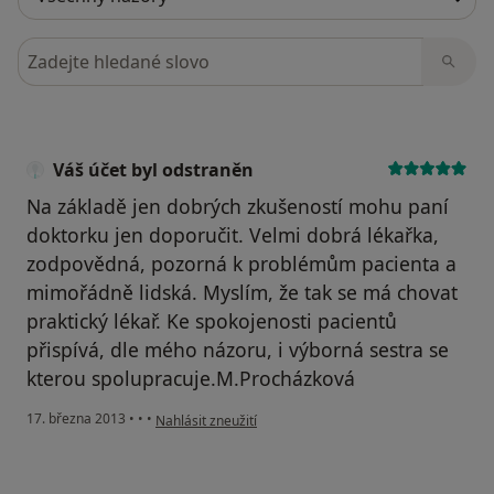
Hledejte v názorech
Váš účet byl odstraněn
Na základě jen dobrých zkušeností mohu paní
doktorku jen doporučit. Velmi dobrá lékařka,
zodpovědná, pozorná k problémům pacienta a
mimořádně lidská. Myslím, že tak se má chovat
praktický lékař. Ke spokojenosti pacientů
přispívá, dle mého názoru, i výborná sestra se
kterou spolupracuje.M.Procházková
podle názoru uživatele Váš účet byl odstraněn
17. března 2013
•
•
•
Nahlásit zneužití