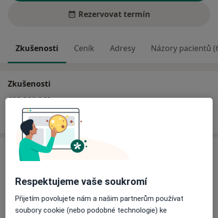
Rezervovat termín
Zkušenosti
Ceník
Adresy
Názory pacientů (
Zkušenosti
608 800 869
všední dny: 7:00-15:30
Ceník
Informace o službách a cenách nejsou k dispozici
Respektujeme vaše soukromí
Tento specialista ještě nepřidával žádné informace o
svých službách.
Přijetím povolujete nám a našim partnerům používat
soubory cookie (nebo podobné technologie) ke