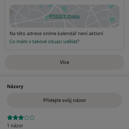
Přiblížit mapu
se otevře v nové záložce
Dostupnost
Na této adrese online kalendář není aktivní
Co mám v takové situaci udělat?
Více
o adrese
Názory
Přidejte svůj názor
1 názor