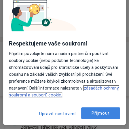
Rezervovat termín
Ceník
Adresy
Názory pacientů (1)
Respektujeme vaše soukromí
Ceník
Přijetím povolujete nám a našim partnerům používat
soubory cookie (nebo podobné technologie) ke
Informace o službách a cenách nejsou k dispozici
shromažďování údajů pro statistické účely a poskytování
Tento specialista ještě nepřidával žádné informace o
obsahu na základě vašich zvyklostí při procházení. Své
svých službách.
preference můžete kdykoli zkontrolovat a aktualizovat v
nastavení. Další informace naleznete v
zásadách ochrany
soukromí a souborů cookie.
Adresa
Přijmout
Upravit nastavení
Praktický lékař pro děti a dorost
Zdravotní středisko 224,
Otinoves 79861