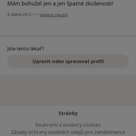
Mám bohužel jen a jen špatné zkušenosti!
podle názoru uživatele Váš účet byl odstraněn
4. dubna 2012
•
•
•
Nahlásit zneužití
Jste tento lékař?
Upravit nebo spravovat profil
Stránky
Soukromí a soubory cookies
Zásady ochrany osobních údajů pro zaměstnance