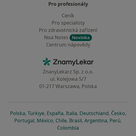
Pro profesionály
Ceník
Pro specialisty
Pro zdravotnická zařízení
Noa Notes
Novinka
Centrum nápovědy
Kontakt
ZnamyLekar - Hlavní stránka
ZnanyLekarz Sp. z o.o.
ul. Kolejowa 5/7
01-217 Warszawa, Polska
se otevře v nové záložce
se otevře v nové záložce
se otevře v nové záložce
se otevře v nové záložce
se otevře v 
se o
Polska
,
Türkiye
,
España
,
Italia
,
Deutschland
,
Česko
,
se otevře v nové záložce
se otevře v nové záložce
se otevře v nové záložce
se otevře v nové záložc
se otevře v 
se ote
Portugal
,
México
,
Chile
,
Brasil
,
Argentina
,
Perú
,
se otevře v nové záložce
Colombia