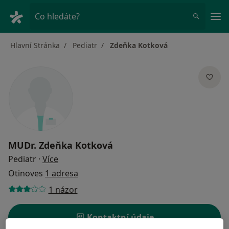
Hla
Co hledáte?
Hlavní Stránka
Pediatr
Zdeňka Kotková
MUDr.
Zdeňka Kotková
o specializacích
Pediatr
·
Více
Otinoves
1 adresa
1 názor
Kontaktní údaje