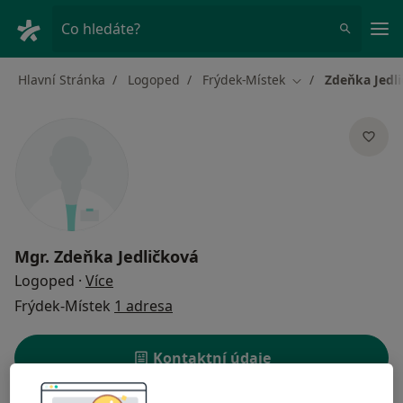
Hla
Co hledáte?
Hlavní Stránka
Logoped
Frýdek-Místek
Zdeňka Jedl
Změna města
Mgr.
Zdeňka Jedličková
o specializacích
Logoped
·
Více
Frýdek-Místek
1 adresa
Kontaktní údaje