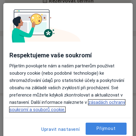
Rezervovat termín
Ceník
Adresy
Názory pacientů
Ceník
Respektujeme vaše soukromí
Informace o službách a cenách nejsou k dispozici
Tento specialista ještě nepřidával žádné informace o
Přijetím povolujete nám a našim partnerům používat
svých službách.
soubory cookie (nebo podobné technologie) ke
shromažďování údajů pro statistické účely a poskytování
obsahu na základě vašich zvyklostí při procházení. Své
preference můžete kdykoli zkontrolovat a aktualizovat v
nastavení. Další informace naleznete v
zásadách ochrany
Adresa
soukromí a souborů cookie.
Městská nemocnice s poliklinikou Uh.
Brod, s.r.o.
Přijmout
Upravit nastavení
Partyzánů 2174,
Uherský Brod
68801