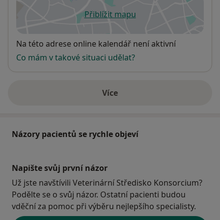
Přiblížit mapu
se otevře v nové záložce
Dostupnost
Na této adrese online kalendář není aktivní
Co mám v takové situaci udělat?
Více
o adrese
Názory pacientů se rychle objeví
Napište svůj první názor
Už jste navštívili Veterinární Středisko Konsorcium?
Podělte se o svůj názor. Ostatní pacienti budou
vděční za pomoc při výběru nejlepšího specialisty.