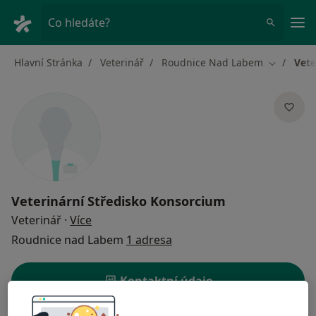
Hla
Co hledáte?
Hlavní Stránka
Veterinář
Roudnice Nad Labem
Vete
Změna mě
Veterinární Středisko Konsorcium
o specializacích
Veterinář
·
Více
Roudnice nad Labem
1 adresa
Kontaktní údaje