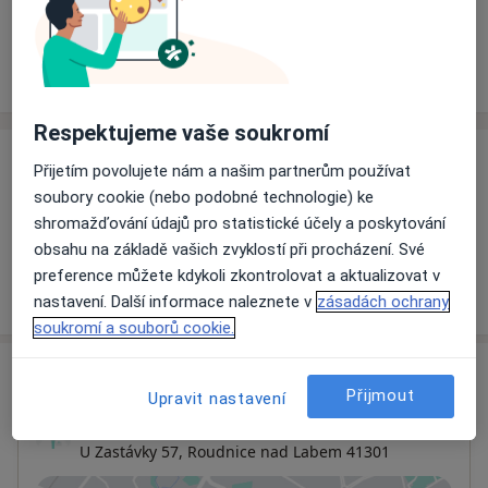
Rezervovat termín
Ceník
Adresy
Názory pacientů
Respektujeme vaše soukromí
Ceník
Přijetím povolujete nám a našim partnerům používat
soubory cookie (nebo podobné technologie) ke
Informace o službách a cenách nejsou k dispozici
shromažďování údajů pro statistické účely a poskytování
Tento specialista ještě nepřidával žádné informace o
obsahu na základě vašich zvyklostí při procházení. Své
svých službách.
preference můžete kdykoli zkontrolovat a aktualizovat v
nastavení. Další informace naleznete v
zásadách ochrany
soukromí a souborů cookie.
Adresa
Přijmout
Upravit nastavení
Ordinace
U Zastávky 57,
Roudnice nad Labem
41301