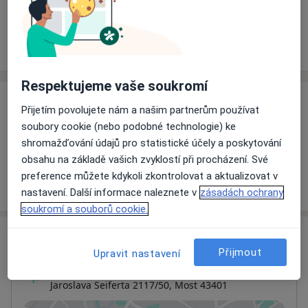
Rezervovat termín
Ceník
Adresy
Názory pacientů
Respektujeme vaše soukromí
Ceník
Přijetím povolujete nám a našim partnerům používat
soubory cookie (nebo podobné technologie) ke
Informace o službách a cenách nejsou k dispozici
shromažďování údajů pro statistické účely a poskytování
Tento specialista ještě nepřidával žádné informace o
obsahu na základě vašich zvyklostí při procházení. Své
svých službách.
preference můžete kdykoli zkontrolovat a aktualizovat v
nastavení. Další informace naleznete v
zásadách ochrany
soukromí a souborů cookie.
Adresa
Přijmout
Upravit nastavení
Ordinace
Jaroslava Seiferta 2117/50,
Most
43401