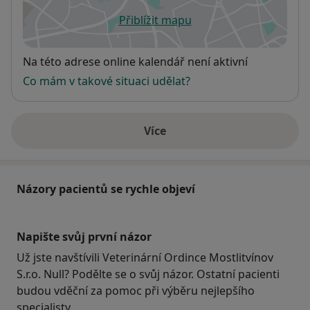
Přiblížit mapu
se otevře v nové záložce
Dostupnost
Na této adrese online kalendář není aktivní
Co mám v takové situaci udělat?
Více
o adrese
Názory pacientů se rychle objeví
Napište svůj první názor
Už jste navštívili Veterinární Ordince Mostlitvínov
S.r.o. Null? Podělte se o svůj názor. Ostatní pacienti
budou vděční za pomoc při výběru nejlepšího
specialisty.