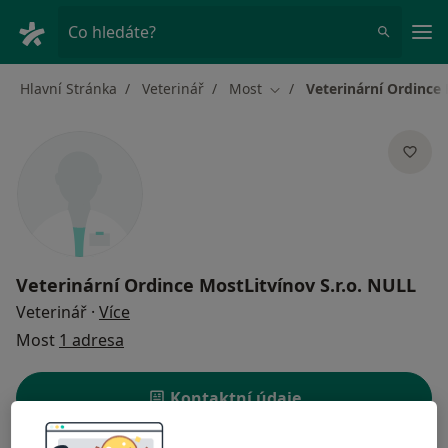
Hla
Co hledáte?
Hlavní Stránka
Veterinář
Most
Veterinární Ordince M
Změna města
Veterinární Ordince MostLitvínov S.r.o. NULL
o specializacích
Veterinář
·
Více
Most
1 adresa
Kontaktní údaje