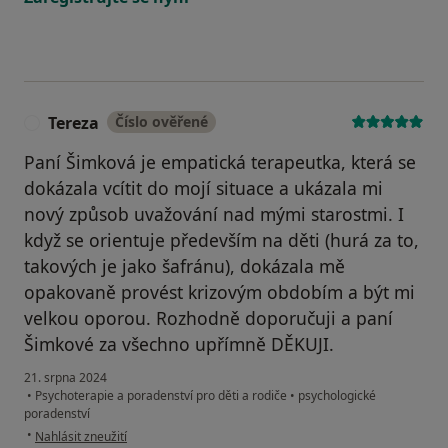
Tereza
Číslo ověřené
T
Paní Šimková je empatická terapeutka, která se
dokázala vcítit do mojí situace a ukázala mi
nový způsob uvažování nad mými starostmi. I
když se orientuje především na děti (hurá za to,
takových je jako šafránu), dokázala mě
opakovaně provést krizovým obdobím a být mi
velkou oporou. Rozhodně doporučuji a paní
Šimkové za všechno upřímně DĚKUJI.
21. srpna 2024
•
Psychoterapie a poradenství pro děti a rodiče
•
psychologické
poradenství
podle názoru uživatele Tereza
•
Nahlásit zneužití