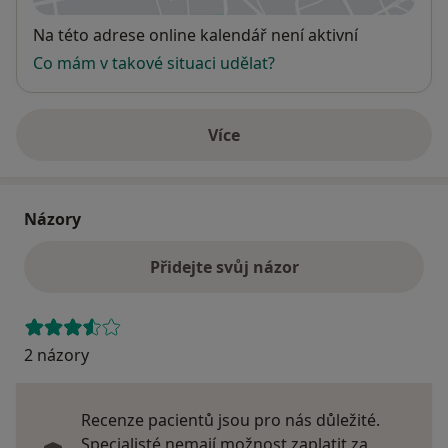
Dostupnost
Na této adrese online kalendář není aktivní
Co mám v takové situaci udělat?
Více
o adrese
Názory
Přidejte svůj názor
2 názory
Recenze pacientů jsou pro nás důležité.
Specialisté nemají možnost zaplatit za