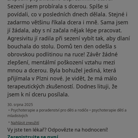
Sezení jsem probírala s dcerou. Spíše si
povídali, co v posledních dnech dělala. Stejné i
zadarmo většinu říkala dcera i mně. Sama jsem
jí žádala, aby s ní začala nějak lépe pracovat.
Agresivitu jí radila při sezení vybít tak, aby dlaní
bouchala do stolu. Domů ten den odešla s
obrovskou podlitinou na ruce! Závěr žádné
zlepšení, mentálmí poškození vztahu mezi
mnou a dcerou. Byla bohužel jediná, která
přijímala v Plzni nové. Je vidět, že má málo
terapeutických zkušeností. Dodnes lituji, že
jsem k ní dceru posílala.
30. srpna 2025
•
Psychoterapie a poradenství pro děti a rodiče
•
psychoterapie dětí a
mladistvých
podle názoru uživatele MV
•
Nahlásit zneužití
Vy jste ten lékař? Odpovězte na hodnocení!
Zaregistrujte se nyní