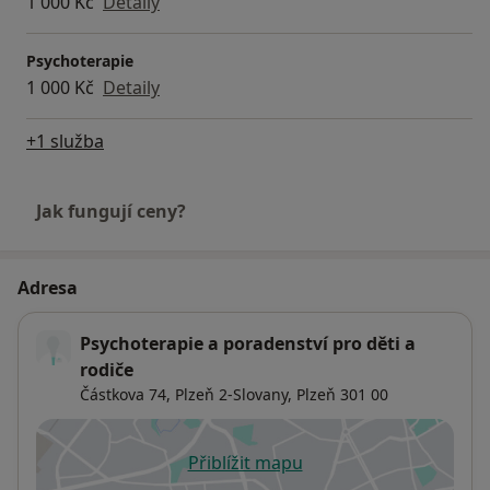
1 000 Kč
Detaily
Psychoterapie
1 000 Kč
Detaily
+1 služba
Jak fungují ceny?
Adresa
Psychoterapie a poradenství pro děti a
rodiče
Částkova 74,
Plzeň 2-Slovany
,
Plzeň
301 00
Přiblížit mapu
se otevře v nové záložce