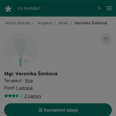
Hla
Co hledáte?
Hlavní Stránka
Terapeut
Plzeň
Veronika Šimková
Mgr.
Veronika Šimková
o specializacích
Terapeut
·
Více
Plzeň
1 adresa
2 názory
Kontaktní údaje