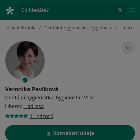
Hla
Co hledáte?
Hlavní Stránka
Dentální Hygienistka, Hygienista
Liberec
Veronika Pavlíková
o specializacích
Dentální hygienistka, hygienista
·
Více
Liberec
1 adresa
11 názorů
Kontaktní údaje