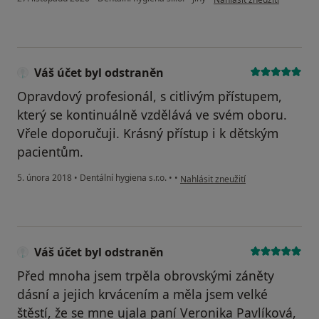
Váš účet byl odstraněn
Opravdový profesionál, s citlivým přístupem,
který se kontinuálně vzdělává ve svém oboru.
Vřele doporučuji. Krásný přístup i k dětským
pacientům.
podle názoru uživatele Váš účet by
5. února 2018
•
Dentální hygiena s.r.o.
•
•
Nahlásit zneužití
Váš účet byl odstraněn
Před mnoha jsem trpěla obrovskými záněty
dásní a jejich krvácením a měla jsem velké
štěstí, že se mne ujala paní Veronika Pavlíková,