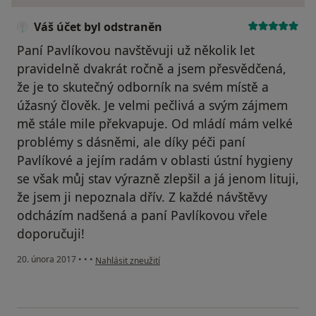
Váš účet byl odstraněn
Paní Pavlíkovou navštěvuji už několik let
pravidelně dvakrát ročně a jsem přesvědčená,
že je to skutečný odborník na svém místě a
úžasný člověk. Je velmi pečlivá a svým zájmem
mě stále mile překvapuje. Od mládí mám velké
problémy s dásněmi, ale díky péči paní
Pavlíkové a jejím radám v oblasti ústní hygieny
se však můj stav výrazně zlepšil a já jenom lituji,
že jsem ji nepoznala dřív. Z každé návštěvy
odcházím nadšená a paní Pavlíkovou vřele
doporučuji!
podle názoru uživatele Váš účet byl odstraněn
20. února 2017
•
•
•
Nahlásit zneužití