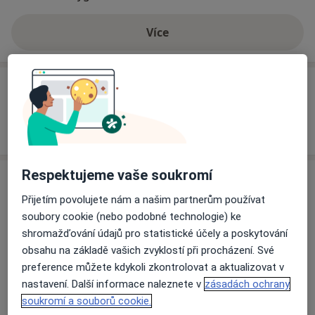
vzniku zubního kazu, zánětu dásní a parodontitídy
Více
(paradentózy ). Tato péče je určená nejen pro dospělé,
o zkušenostech
ale i pro děti. Proto se již 15 let věnuji intenzivně
preventivním programům, zaměřeným na děti.
Služby a ceník služeb
Trápi Vás krvácení dásní, pigmentace ( zabarvení zubú
), tvorba zubního kamene, zvýšena tvorba zubního
Jak fungují ceny?
kazu, odhalovaní zubních krčkú a jejich citlivosti? To
všechno jsou dúvody proč navštívit ordinaci dentální
hygienistky.
Respektujeme vaše soukromí
Adresa
Přijetím povolujete nám a našim partnerům používat
Dentální hygiena s.r.o.
soubory cookie (nebo podobné technologie) ke
Lipová 664/4,
Liberec
460 01
shromažďování údajů pro statistické účely a poskytování
obsahu na základě vašich zvyklostí při procházení. Své
preference můžete kdykoli zkontrolovat a aktualizovat v
Přiblížit mapu
se otevře v nové záložce
nastavení. Další informace naleznete v
zásadách ochrany
soukromí a souborů cookie.