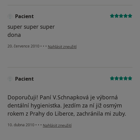
Pacient
super super super
dona
podle názoru uživatele Pacient
20. července 2010
•
•
•
Nahlásit zneužití
Pacient
Doporučuji! Paní V.Schnapková je výborná
dentální hygienistka. Jezdím za ní již osmým
rokem z Prahy do Liberce, zachránila mi zuby.
podle názoru uživatele Pacient
10. dubna 2010
•
•
•
Nahlásit zneužití