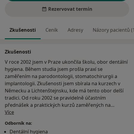
Rezervovat termín
Zkušenosti
Ceník
Adresy
Názory pacientů (
Zkušenosti
V roce 2002 jsem v Praze ukončila školu, obor dentální
hygiena. Během studia jsem prošla praxí se
zaměřením na parodontologii, stomatochirurgii a
implantologii. Zkušenosti jsem sbírala na kurzech v
Německu a Lichtenštejnsku, kde má tento obor delší
tradici. Od roku 2002 se pravidelně účastním
přednášek a praktických kurzů zaměřených na
O mně
dentální hygienu a parodontologii v České republice a
Více
na Slovensku. Dentální hygiena je obor, který doplňuje
Odborník na:
stomatologický tým. Dentální hygiena se věnuje
Dentální hygiena
prevenci onemocnění dutiny ůstní, především prevenci