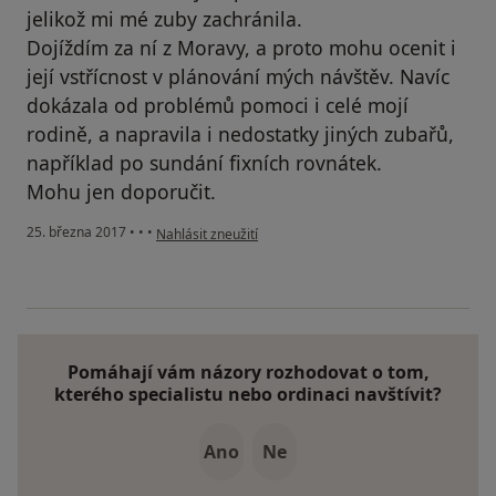
jelikož mi mé zuby zachránila.
Dojíždím za ní z Moravy, a proto mohu ocenit i
její vstřícnost v plánování mých návštěv. Navíc
dokázala od problémů pomoci i celé mojí
rodině, a napravila i nedostatky jiných zubařů,
například po sundání fixních rovnátek.
Mohu jen doporučit.
podle názoru uživatele Váš účet byl odstraněn
25. března 2017
•
•
•
Nahlásit zneužití
Pomáhají vám názory rozhodovat o tom,
kterého specialistu nebo ordinaci navštívit?
Ano
Ne