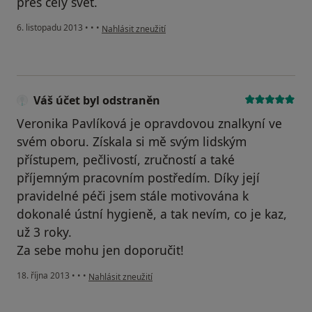
pres cely svet.
podle názoru uživatele Váš účet byl odstraněn
6. listopadu 2013
•
•
•
Nahlásit zneužití
Váš účet byl odstraněn
Veronika Pavlíková je opravdovou znalkyní ve
svém oboru. Získala si mě svým lidským
přístupem, pečlivostí, zručností a také
příjemným pracovním postředím. Díky její
pravidelné péči jsem stále motivována k
dokonalé ústní hygieně, a tak nevím, co je kaz,
už 3 roky.
Za sebe mohu jen doporučit!
podle názoru uživatele Váš účet byl odstraněn
18. října 2013
•
•
•
Nahlásit zneužití