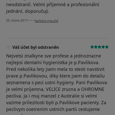
neodstranil. Velmi příjemné a profesionální
jednání, doporučuji.
podle názoru uživatele Váš účet byl odstraněn
20. února 2017
•
•
•
Nahlásit zneužití
Váš účet byl odstraněn
Nejvetsi znalkyne sve profese a jednoznacne
nejlepsi dentalni hygienistka je p.Pavlikova.
Pred nekolika lety jsem mela to stesti navstivit
prave p.Pavlikovou, diky ktere jsem do detailu
seznamena s peci ustni hygieny. Pani Pavlikova
je velmi prijemna, VELICE zrucna a OHROMNE
pecliva. Ja i muj manzel z Australie si velmi
vazime prilezitosti byti p.Pavlikove pacienty. Za
peclivym osetrenim ustnich partii cestujeme