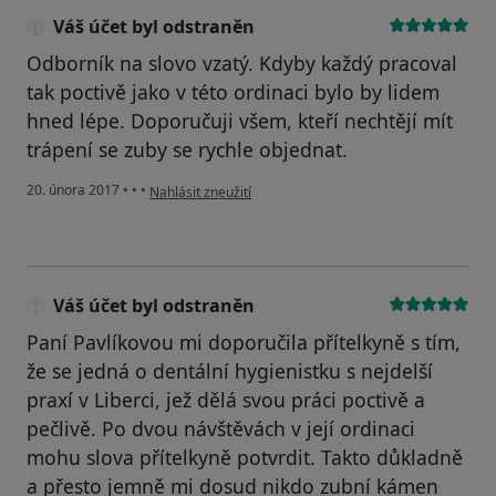
Váš účet byl odstraněn
Odborník na slovo vzatý. Kdyby každý pracoval
tak poctivě jako v této ordinaci bylo by lidem
hned lépe. Doporučuji všem, kteří nechtějí mít
trápení se zuby se rychle objednat.
podle názoru uživatele Váš účet byl odstraněn
20. února 2017
•
•
•
Nahlásit zneužití
Váš účet byl odstraněn
Paní Pavlíkovou mi doporučila přítelkyně s tím,
že se jedná o dentální hygienistku s nejdelší
praxí v Liberci, jež dělá svou práci poctivě a
pečlivě. Po dvou návštěvách v její ordinaci
mohu slova přítelkyně potvrdit. Takto důkladně
a přesto jemně mi dosud nikdo zubní kámen