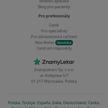
Mobilní aplikace
Blog pro pacienty
Pro profesionály
Ceník
Pro specialisty
Pro zdravotnická zařízení
Noa Notes
Novinka
Centrum nápovědy
Kontakt
ZnamyLekar - Hlavní stránka
ZnanyLekarz Sp. z o.o.
ul. Kolejowa 5/7
01-217 Warszawa, Polska
se otevře v nové záložce
se otevře v nové záložce
se otevře v nové záložce
se otevře v nové záložce
se otevře v 
se o
Polska
,
Türkiye
,
España
,
Italia
,
Deutschland
,
Česko
,