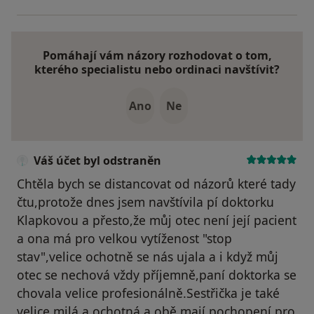
Pomáhají vám názory rozhodovat o tom,
kterého specialistu nebo ordinaci navštívit?
Ano
Ne
Váš účet byl odstraněn
Chtěla bych se distancovat od názorů které tady
čtu,protože dnes jsem navštívila pí doktorku
Klapkovou a přesto,že můj otec není její pacient
a ona má pro velkou vytíženost "stop
stav",velice ochotně se nás ujala a i když můj
otec se nechová vždy příjemně,paní doktorka se
chovala velice profesionálně.Sestřička je také
velice milá a ochotná a obě mají pochopení pro