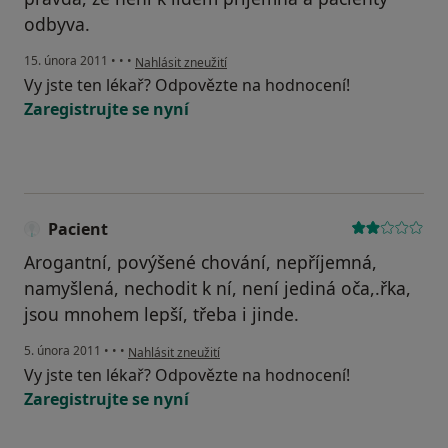
odbyva.
podle názoru uživatele Pacient
15. února 2011
•
•
•
Nahlásit zneužití
Vy jste ten lékař? Odpovězte na hodnocení!
Zaregistrujte se nyní
Pacient
Arogantní, povýšené chování, nepříjemná,
namyšlená, nechodit k ní, není jediná oča,.řka,
jsou mnohem lepší, třeba i jinde.
podle názoru uživatele Pacient
5. února 2011
•
•
•
Nahlásit zneužití
Vy jste ten lékař? Odpovězte na hodnocení!
Zaregistrujte se nyní