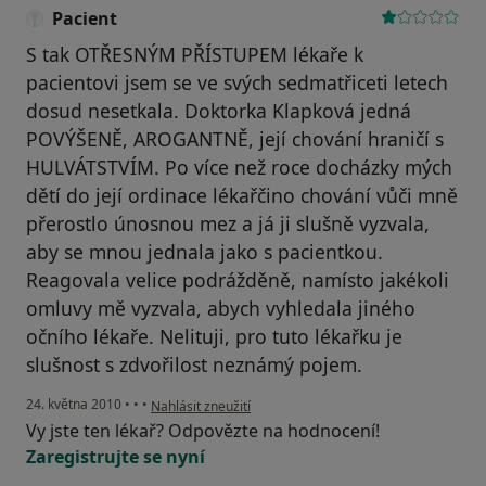
Pacient
S tak OTŘESNÝM PŘÍSTUPEM lékaře k
pacientovi jsem se ve svých sedmatřiceti letech
dosud nesetkala. Doktorka Klapková jedná
POVÝŠENĚ, AROGANTNĚ, její chování hraničí s
HULVÁTSTVÍM. Po více než roce docházky mých
dětí do její ordinace lékařčino chování vůči mně
přerostlo únosnou mez a já ji slušně vyzvala,
aby se mnou jednala jako s pacientkou.
Reagovala velice podrážděně, namísto jakékoli
omluvy mě vyzvala, abych vyhledala jiného
očního lékaře. Nelituji, pro tuto lékařku je
slušnost s zdvořilost neznámý pojem.
podle názoru uživatele Pacient
24. května 2010
•
•
•
Nahlásit zneužití
Vy jste ten lékař? Odpovězte na hodnocení!
Zaregistrujte se nyní