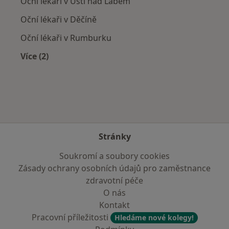
Oční lékaři v Ústí nad Labem
Oční lékaři v Děčíně
Oční lékaři v Rumburku
Více (2)
Více v kategorii: V okolí České Lípy
Stránky
Soukromí a soubory cookies
Zásady ochrany osobních údajů pro zaměstnance
zdravotní péče
O nás
Kontakt
Pracovní příležitosti
Hledáme nové kolegy!