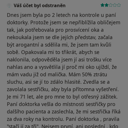
Váš účet byl odstraněn
Dnes jsem byla po 2 letech na kontrole u paní
doktorky. Protože jsem se nepřiblížila obličejem
tak, jak potřebovala pro prosvícení oka a
nekoukala jsem se dle jejích představ, začala
být arogantní a sdělila mi, že jsem tam kvůli
sobě. Opakovala mi to třikrát, abych se
naklonila, odpověděla jsem jí asi trošku více
nahlas ano a vysvětlila jí proč mi oko ujíždí, že
mám vadu již od malička. Mám 50% ztrátu
sluchu, asi se jí to zdálo hlasité. Zvedla se a
zavolala sestřičku, aby byla přítomna vyšetření.
Je mi 71 let, ale pro mne to byl otřesný zážitek.
Paní doktorka vešla do místnosti sestřičky pro
dalšího pacienta a zaslechla, že mi sestřička říká
za dva roky na kontrolu. Paní doktorka , pravila
"stačí jí za tři". Nejsem první, ani poslední , kdo