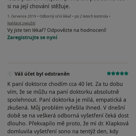
si na její chování stěžuje.
1. července 2019
•
Odborný oční lékař
•
po 2 letech kontrola
•
podle názoru uživatele Váš účet byl odstraněn
Nahlásit zneužití
Vy jste ten lékař? Odpovězte na hodnocení!
Zaregistrujte se nyní
Váš účet byl odstraněn
K paní doktorce chodím cca 40 let. Za tu dobu
vím, že se můžu na paní doktorku absolutně
spolehnout. Paní doktorka je milá, empatická a
zkušená. Můj problém vyřešila ihned. V dnešní
době se na veškerá odborná vyšetření čeká dost
dlouho. Překvapilo mě proto, že mi dr. Klapková
domluvila vyšetření sono na tentýž den, kdy