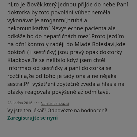
ní,to je člověk,který jednou přijde do nebe.Paní
doktorka by toto povolání vůbec neměla
vykonávat.Je arogantní,hrubá a
nekomunikativní.Nevyslechne pacienta,ale
odkáže ho do nepatřičnách mezí.Proto jezdím
na oční kontroly raději do Mladé Boleslavi,kde
doktoři ( i sestřičky) jsou pravý opak doktorky
Klapkové.Té se nelíbilo když jsem chtěl
informaci od sestřičky a paní doktorka se
rozčílila,že od toho je tady ona a ne nějaká
sestra.Při vyšetření zbytečně zvedala hlas a na
otázky reagovala povýšeně až odmítavě.
podle názoru uživatele Váš účet byl odstraněn
28. ledna 2016
•
•
•
Nahlásit zneužití
Vy jste ten lékař? Odpovězte na hodnocení!
Zaregistrujte se nyní