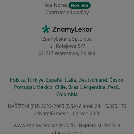
Noa Notes
Novinka
Centrum nápovědy
Kontakt
ZnamyLekar - Hlavní stránka
ZnanyLekarz Sp. z o.o.
ul. Kolejowa 5/7
01-217 Warszawa, Polska
se otevře v nové záložce
se otevře v nové záložce
se otevře v nové záložce
se otevře v nové záložce
se otevře v 
se o
Polska
,
Türkiye
,
España
,
Italia
,
Deutschland
,
Česko
,
se otevře v nové záložce
se otevře v nové záložce
se otevře v nové záložce
se otevře v nové záložc
se otevře v 
se ote
Portugal
,
México
,
Chile
,
Brasil
,
Argentina
,
Perú
,
se otevře v nové záložce
Colombia
NAŘÍZENÍ (EU) 2022/2065 (DSA) článek 24: 15.395.179
uživatelů/měsíc - Červen 2026
www.znamylekar.cz © 2026 - Najděte si lékaře a
objednejte se