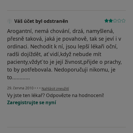
Váš účet byl odstraněn
Arogantní, nemá chování, drzá, namyšlená,
přesně taková, jaká je povahově, tak se jeví i v
ordinaci. Nechodit k ní, jsou lepší lékaři oční,
radši dojíždět, ať vidí,když nebude mít
pacienty,vždyť to je její živnost,přijde o prachy,
to by potřebovala. Nedoporučuji nikomu, je
to............
podle názoru uživatele Váš účet byl odstraněn
29. června 2010
•
•
•
Nahlásit zneužití
Vy jste ten lékař? Odpovězte na hodnocení!
Zaregistrujte se nyní