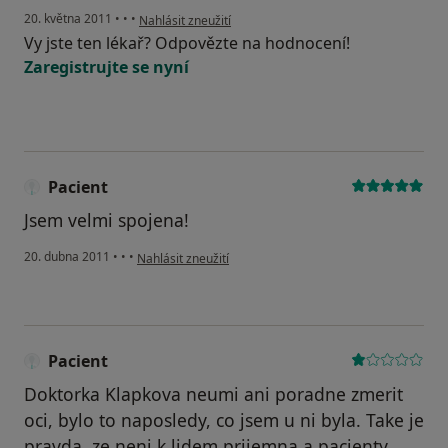
podle názoru uživatele Váš účet byl odstraněn
20. května 2011
•
•
•
Nahlásit zneužití
Vy jste ten lékař? Odpovězte na hodnocení!
Zaregistrujte se nyní
Pacient
Jsem velmi spojena!
podle názoru uživatele Pacient
20. dubna 2011
•
•
•
Nahlásit zneužití
Pacient
Doktorka Klapkova neumi ani poradne zmerit
oci, bylo to naposledy, co jsem u ni byla. Take je
pravda, ze neni k lidem prijemna a pacienty