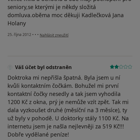
seniory,se kterými je někdy složitá
domluva.oběma moc děkuji Kadlečková Jana
Holany
podle názoru uživatele Váš účet byl odstraněn
25. října 2012
•
•
•
Nahlásit zneužití
Váš účet byl odstraněn
Doktroka mi nepřišla špatná. Byla jsem u ní
kvůli kontaktním čočkám. Bohužel mi první
kontaktní čočky nesedly a tak jsem vyhodila
1200 Kč z okna, prý je nemůže vzít zpět. Tak mi
dala vyzkoušet druhé (měsíční na 3 měsíce), ty
už byly v pohodě. U doktorky stály 1100 Kč. Na
internetu jsem je našla nejlevněji za 519 Kč!!!
Dobře vydělané peníze!