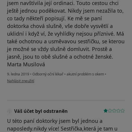
jsem navštívila její ordinaci. Touto cestou chci
ještě jednou poděkovat. Nikdy jsem nezažila to,
co tady někteří popisují. Ke mě se paní
doktorka chová slušně, vše dobře vysvětlí a
uklidní i když ví, že vyhlídky nejsou příznivé. Má
také ochotnou a usměvavou sestřičku, se kterou
je možné se vždy slušně domluvit. Prostě a
jasně, jsou to obě slušné a ochotné ženské.
Marta Musilová
9. ledna 2019
•
Odborný oční lékař
•
akutní problém s okem
•
podle názoru uživatele Váš účet byl odstraněn
Nahlásit zneužití
Váš účet byl odstraněn
U této paní doktorky jsem byl jednou a
naposledy.nikdy více! Sestřička,která je tam u