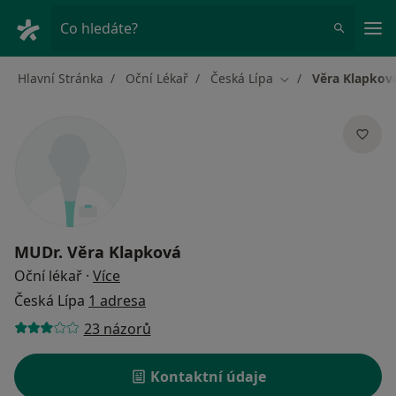
Hla
Co hledáte?
Hlavní Stránka
Oční Lékař
Česká Lípa
Věra Klapkov
Změna města
MUDr.
Věra Klapková
o specializacích
Oční lékař
·
Více
Česká Lípa
1 adresa
23 názorů
Kontaktní údaje