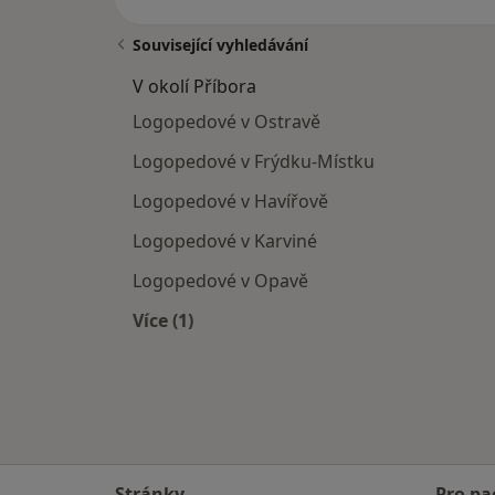
Související vyhledávání
V okolí Příbora
Logopedové v Ostravě
Logopedové v Frýdku-Místku
Logopedové v Havířově
Logopedové v Karviné
Logopedové v Opavě
Více (1)
Více v kategorii: V okolí Příbora
Stránky
Pro pa