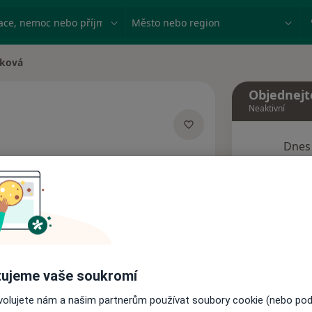
ace, nemoc nebo příjmení
Město nebo region
nková
Objednejt
Neaktivní
Dnes
zacích
6 Srpen
Tento 
Rezervovat termín
ujeme vaše soukromí
Názory pacientů
ovolujete nám a našim partnerům používat soubory cookie (nebo po