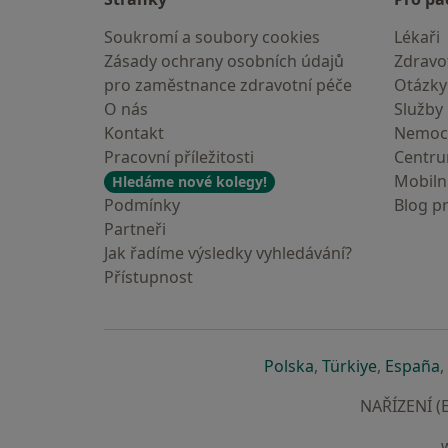
Soukromí a soubory cookies
Lékaři
Zásady ochrany osobních údajů
Zdravot
pro zaměstnance zdravotní péče
Otázky
O nás
Služby
Kontakt
Nemoc
Pracovní příležitosti
Centr
Mobilní
Hledáme nové kolegy!
Podmínky
Blog p
Partneři
Jak řadíme výsledky vyhledávání?
Přístupnost
se otevře v nové 
se otevře
s
Polska
,
Türkiye
,
España
,
NAŘÍZENÍ (E