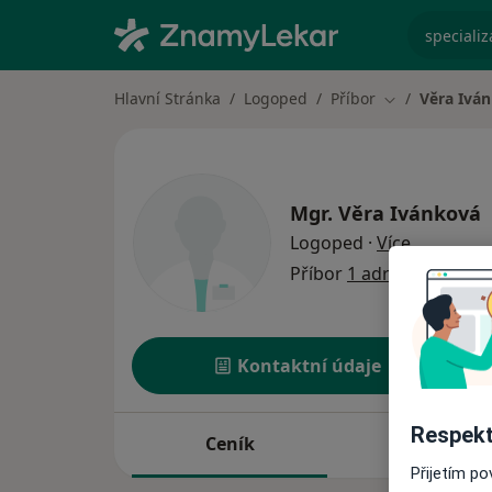
specializ
Hlavní Stránka
Logoped
Příbor
Věra Ivá
Změna města
Mgr.
Věra Ivánková
o speciali
Logoped
·
Více
Příbor
1 adresa
Kontaktní údaje
Respekt
Ceník
Adresy
Přijetím p