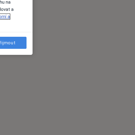
ahu na
lovat a
omí a
řijmout