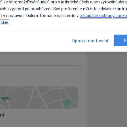
e) ke shromažďování údajů pro statistické účely a poskytování obs
ich zvyklostí při procházení. Své preference můžete kdykoli zkontro
t v nastavení. Další informace naleznete v
zásadách ochrany soukr
ách nejsou k dispozici
okie.
ádné informace o svých službách.
P
Upravit nastavení
 mapu
 otevře v nové záložce
ní