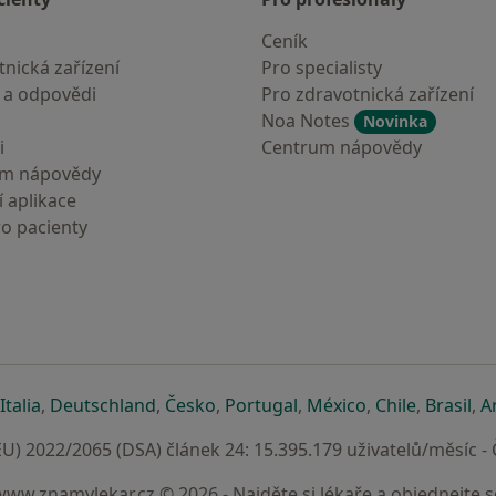
Ceník
nická zařízení
Pro specialisty
 a odpovědi
Pro zdravotnická zařízení
Noa Notes
Novinka
i
Centrum nápovědy
um nápovědy
 aplikace
ro pacienty
záložce
 v nové záložce
e otevře v nové záložce
se otevře v nové záložce
se otevře v nové záložce
se otevře v nové záložce
se otevře v nové záložc
se otevře v nov
se otevře
se 
Italia
,
Deutschland
,
Česko
,
Portugal
,
México
,
Chile
,
Brasil
,
A
U) 2022/2065 (DSA) článek 24: 15.395.179 uživatelů/měsíc -
www.znamylekar.cz © 2026 - Najděte si lékaře a objednejte s