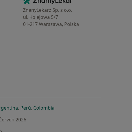
Kontakt
ZnanyLekarz Sp. z o.o.
ul. Kolejowa 5/7
01-217 Warszawa, Polska
e
é záložce
 v nové záložce
otevře v nové záložce
se otevře v nové záložce
se otevře v nové záložce
se otevře v nové záložce
rgentina
,
Perú
,
Colombia
 Červen 2026
e