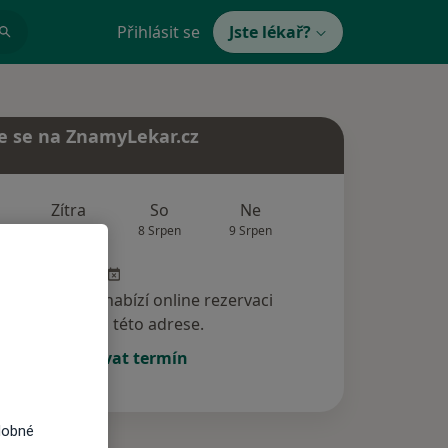
Přihlásit se
Jste lékař?
e se na ZnamyLekar.cz
Zítra
So
Ne
Po
Út
7 Srpen
8 Srpen
9 Srpen
10 Srpen
11 Srp
specialista nenabízí online rezervaci
termínu na této adrese.
Rezervovat termín
dobné