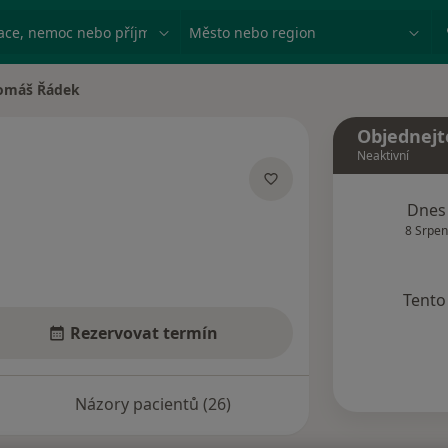
ace, nemoc nebo příjmení
Město nebo region
omáš Řádek
 města
Objednejt
Neaktivní
cializacích
Dnes
8 Srpen
Tento 
Rezervovat termín
Názory pacientů (26)