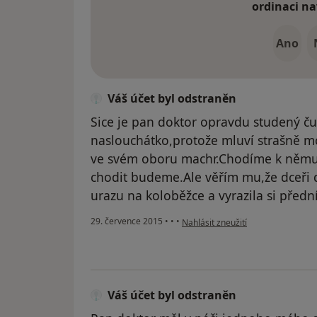
ordinaci na
Ano
Váš účet byl odstraněn
Sice je pan doktor opravdu studený ču
naslouchátko,protože mluví strašně moc
ve svém oboru machr.Chodíme k němu př
chodit budeme.Ale věřím mu,že dceři
urazu na koloběžce a vyrazila si předn
podle názoru uživatele Váš účet b
29. července 2015
•
•
•
Nahlásit zneužití
Váš účet byl odstraněn