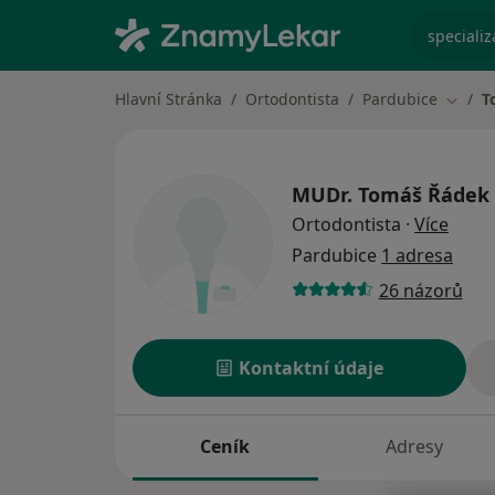
specializ
Hlavní Stránka
Ortodontista
Pardubice
T
Změna
MUDr.
Tomáš Řádek
o spe
Ortodontista
·
Více
Pardubice
1 adresa
26 názorů
Kontaktní údaje
Ceník
Adresy