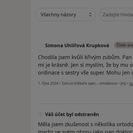
Hledejte v ná
Simona Uhlířová Krupková
Číslo o
S
Chodila jsem kvůli křivým zubům. Pan d
mi je krásně. Jen si myslím, že by mu 
ordinace s sestry vše super. Mohu jen d
po
1. října 2024
•
Sam.ord.lékaře spec. - ortodoncie
•
Jiný
•
Na
Váš účet byl odstraněn
Měla jsem zkušenost s několika ortodo
machr ve svém oboru jako pan doktor.