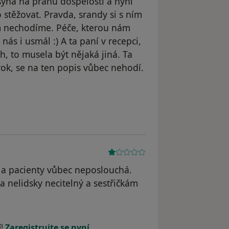
yna na prahu dospělosti a nyní
stěžovat. Pravda, srandy si s ním
am nechodíme. Péče, kterou nám
nás i usmál :) A ta paní v recepci,
h, to musela být nějaká jiná. Ta
rok, se na ten popis vůbec nehodí.
dstraněn
í a pacienty vůbec neposlouchá.
a nelidsky necitelný a sestřičkám
straněn
í!
Zaregistrujte se nyní