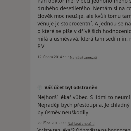
Pan doktor měl v péči jednoho mého s
druhého desetiletého. Nemám si na co 
člověk moc neužije, ale kvůli tomu t
věnuje je stoprocentní. A jednou se na 
o které se píše v dřívějších hodnoceníc
milá a usměvavá, která tam sedí min. 
P.V.
podle názoru uživatele Váš účet byl o
12. února 2014
•
•
•
Nahlásit zneužití
Váš účet byl odstraněn
Nejhorší lékař vůbec. S lidmi to neum
Nejraději bych přestoupila. Je chladný 
by úsměv neuškodily.
podle názoru uživatele Váš účet byl od
29. října 2013
•
•
•
Nahlásit zneužití
Vy jste ten lékař? Odpovězte na hodnocen