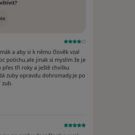
vštívit?
Ne
mák a aby si k němu člověk vzal
 potichu,ale jinak si myslím že je
es tři roky a ještě chvilku
 dá zuby opravdu dohromady.Je po
í zub.
yl odstraněn