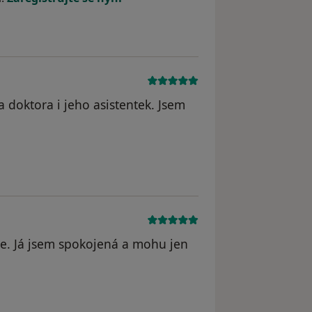
a doktora i jeho asistentek. Jsem
odstraněn
éče. Já jsem spokojená a mohu jen
odstraněn