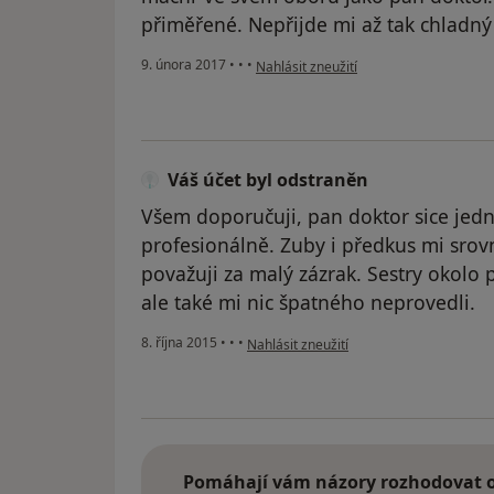
přiměřené. Nepřijde mi až tak chladný 
podle názoru uživatele Váš účet byl od
9. února 2017
•
•
•
Nahlásit zneužití
Váš účet byl odstraněn
Všem doporučuji, pan doktor sice jedn
profesionálně. Zuby i předkus mi srovn
považuji za malý zázrak. Sestry okolo 
ale také mi nic špatného neprovedli.
podle názoru uživatele Váš účet byl ods
8. října 2015
•
•
•
Nahlásit zneužití
Pomáhají vám názory rozhodovat o 