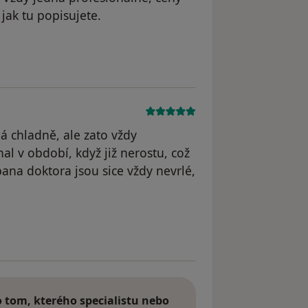
jak tu popisujete.
straněn
á chladně, ale zato vždy
al v období, když již nerostu, což
pana doktora jsou sice vždy nevrlé,
traněn
tom, kterého specialistu nebo