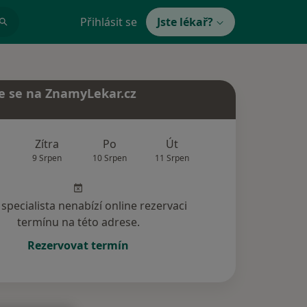
Přihlásit se
Jste lékař?
e se na ZnamyLekar.cz
Zítra
Po
Út
St
Čt
9 Srpen
10 Srpen
11 Srpen
12 Srpen
13 Srp
specialista nenabízí online rezervaci
termínu na této adrese.
Rezervovat termín