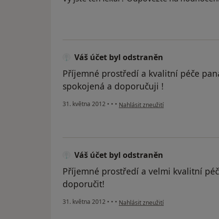
Váš účet byl odstraněn
Příjemné prostředí a kvalitní péče pan
spokojená a doporučuji !
podle názoru uživatele Váš účet byl 
31. května 2012
•
•
•
Nahlásit zneužití
Váš účet byl odstraněn
Příjemné prostředí a velmi kvalitní p
doporučit!
podle názoru uživatele Váš účet byl 
31. května 2012
•
•
•
Nahlásit zneužití