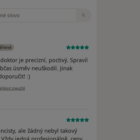
zorech
věřené
oktor je precizní, poctivý. Spravil
občas úsměv neuškodil. Jinak
oporučit! :)
dle názoru uživatele Simona Uhlířová Krupková
hlásit zneužití
ncisty, ale žádný nebyl takový
 Vždy jedná profesionálně, ceny