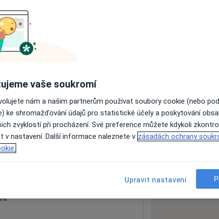
ách nejsou k dispozici
ádné informace o svých službách.
ujeme vaše soukromí
ovolujete nám a našim partnerům používat soubory cookie (nebo po
e) ke shromažďování údajů pro statistické účely a poskytování obs
ich zvyklostí při procházení. Své preference můžete kdykoli zkontro
t v nastavení. Další informace naleznete v
zásadách ochrany soukr
okie.
 mapu
 otevře v nové záložce
P
Upravit nastavení
ní