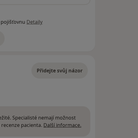
 pojišťovnu
Detaily
adrese
Přidejte svůj názor
žité. Specialisté nemají možnost
Další informace o názor
 recenze pacienta.
Další informace.