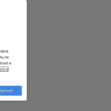
dobné
ahu na
lovat a
omí a
řijmout