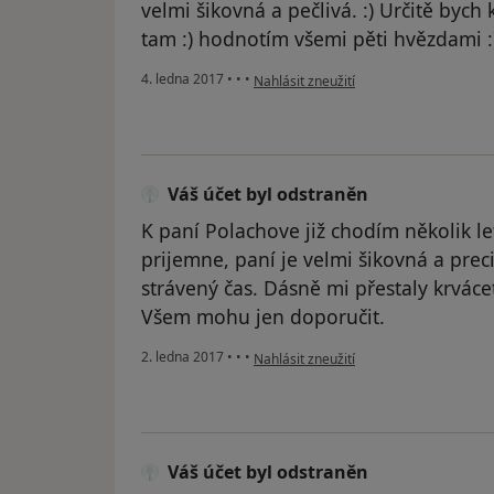
velmi šikovná a pečlivá. :) Určitě byc
tam :) hodnotím všemi pěti hvězdami :
podle názoru uživatele Váš účet byl od
4. ledna 2017
•
•
•
Nahlásit zneužití
Váš účet byl odstraněn
K paní Polachove již chodím několik le
prijemne, paní je velmi šikovná a preci
strávený čas. Dásně mi přestaly krvácet 
Všem mohu jen doporučit.
podle názoru uživatele Váš účet byl od
2. ledna 2017
•
•
•
Nahlásit zneužití
Váš účet byl odstraněn