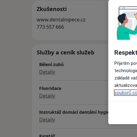
Zkušenosti
www.dentalnipece.cz
773 557 666
Služby a ceník služeb
Respekt
Přijetím p
Bělení zubů
technologi
Detaily
základě vaš
aktualizova
Fluoridace
souborů co
Detaily
Instruktáž domácí dentální hygieny
Detaily
Kyretáž