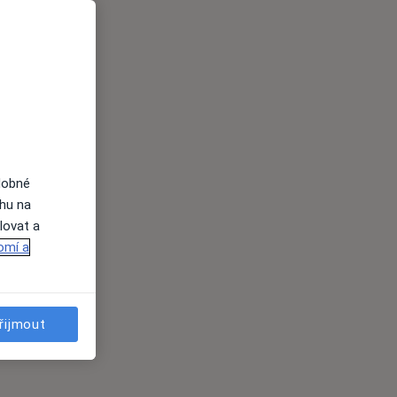
dobné
ahu na
lovat a
omí a
řijmout