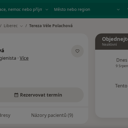
ace, nemoc nebo příjmení
Město nebo region
Liberec
Tereza Véle Polachová
Změna města
Objednejt
Neaktivní
vá
o specializacích
gienista
·
Více
Dnes
9 Srpen
Tento 
Rezervovat termín
dresy
Názory pacientů (9)