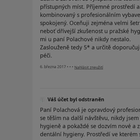
přístupných míst. Příjemné prostředí a
kombinovaný s profesionálním vybave
spokojený. Oceňuji zejména velmi šetr
neboť dřívejší zkušenost u pražské hyg
mi u paní Polachové nikdy nestalo.
Zaslouženě tedy 5* a určitě doporučuji
péči.
podle názoru uživatele Váš účet byl o
6. března 2017
•
•
•
Nahlásit zneužití
Váš účet byl odstraněn
Paní Polachová je opravdový profesioná
se těším na další návštěvu, nikdy jse
hygieně a pokaždé se dozvím nové a z
dentální hygieny. Prostředí ve kterém 