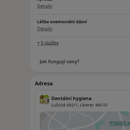
Detaily
Léčba onemocnění dásní
Detaily
+ 5 služby
Jak fungují ceny?
Adresa
Dentální hygiena
Lužická 692/1,
Liberec
460 01
Přiblížit
se