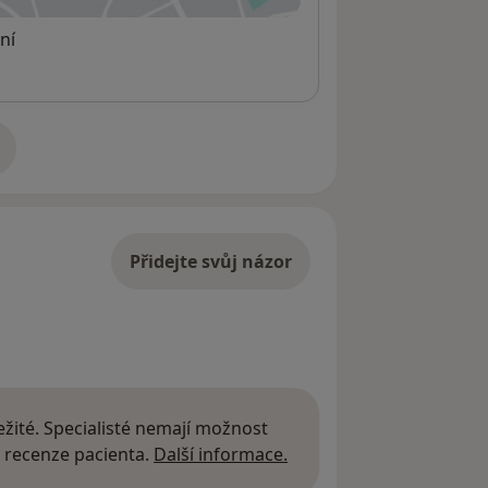
ní
adrese
Přidejte svůj názor
žité. Specialisté nemají možnost
Další informace o názor
 recenze pacienta.
Další informace.