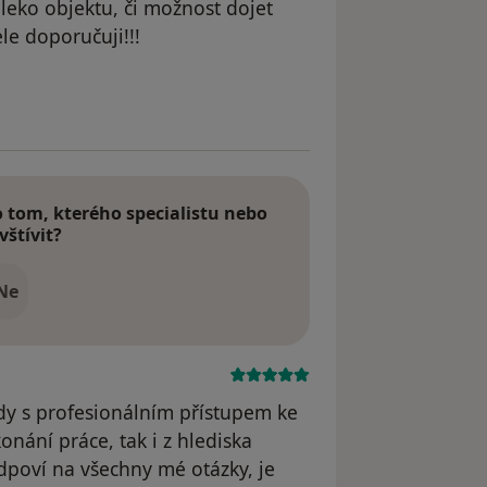
leko objektu, či možnost dojet
le doporučuji!!!
dstraněn
tom, kterého specialistu nebo
vštívit?
Ne
ždy s profesionálním přístupem ke
onání práce, tak i z hlediska
poví na všechny mé otázky, je