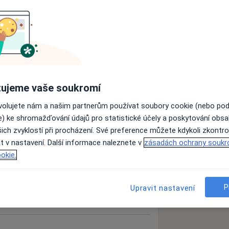
ujeme vaše soukromí
ovolujete nám a našim partnerům používat soubory cookie (nebo po
e) ke shromažďování údajů pro statistické účely a poskytování obs
ich zvyklostí při procházení. Své preference můžete kdykoli zkontro
t v nastavení. Další informace naleznete v
zásadách ochrany soukr
okie.
P
Upravit nastavení