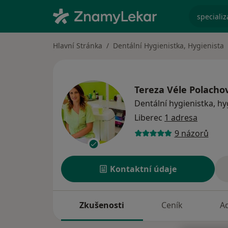
specializ
Hlavní Stránka
Dentální Hygienistka, Hygienista
Tereza Véle Polacho
Dentální hygienistka, hy
Liberec
1 adresa
9 názorů
Kontaktní údaje
Zkušenosti
Ceník
A