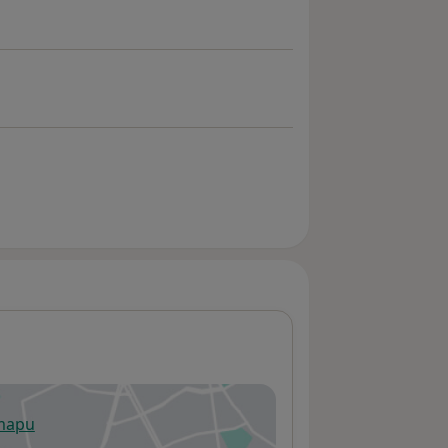
 mapu
 otevře v nové záložce