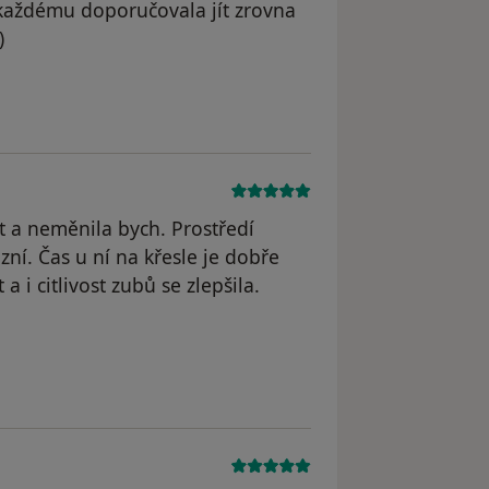
h každému doporučovala jít zrovna
)
straněn
t a neměnila bych. Prostředí
zní. Čas u ní na křesle je dobře
a i citlivost zubů se zlepšila.
straněn