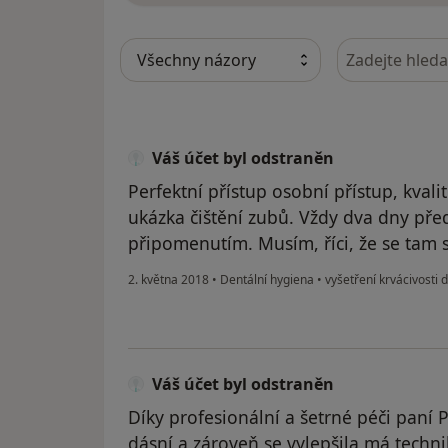
Hledejte v ná
Váš účet byl odstraněn
Perfektní přístup osobní přístup, kva
ukázka čištění zubů. Vždy dva dny pře
připomenutím. Musím, říci, že se tam sn
2. května 2018
•
Dentální hygiena
•
vyšetření krvácivosti 
Váš účet byl odstraněn
Díky profesionální a šetrné péči paní
dásní a zároveň se vylepšila má techni