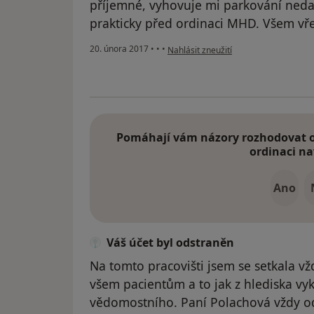
příjemné, vyhovuje mi parkování neda
prakticky před ordinaci MHD. Všem vře
podle názoru uživatele Váš účet byl o
20. února 2017
•
•
•
Nahlásit zneužití
Pomáhají vám názory rozhodovat o 
ordinaci na
Ano
Váš účet byl odstraněn
Na tomto pracovišti jsem se setkala v
všem pacientům a to jak z hlediska vyk
vědomostního. Paní Polachová vždy od