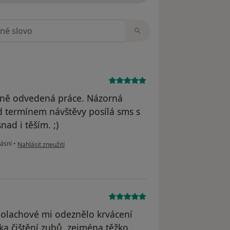
zorech
litně odvedená práce. Názorná
d termínem návštěvy posílá sms s
ad i těším. ;)
podle názoru uživatele Váš účet byl odstraněn
dásní
•
Nahlásit zneužití
 Polachové mi odeznělo krvácení
ka čištění zubů, zejména těžko