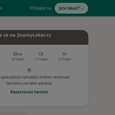
Přihlásit se
Jste lékař?
e se na ZnamyLekar.cz
Zítra
Út
St
Čt
Pá
10 Srpen
11 Srpen
12 Srpen
13 Srpen
14 Srp
specialista nenabízí online rezervaci
termínu na této adrese.
Rezervovat termín