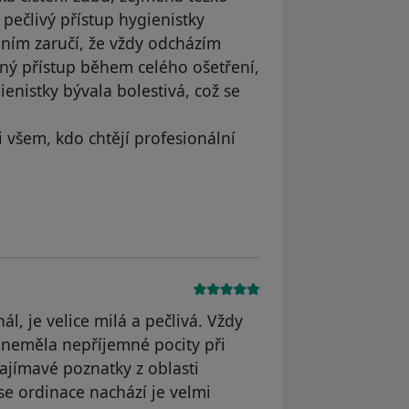
 pečlivý přístup hygienistky
ním zaručí, že vždy odcházím
ný přístup během celého ošetření,
ienistky bývala bolestivá, což se
 všem, kdo chtějí profesionální
dstraněn
l, je velice milá a pečlivá. Vždy
m neměla nepříjemné pocity při
ajímavé poznatky z oblasti
se ordinace nachází je velmi