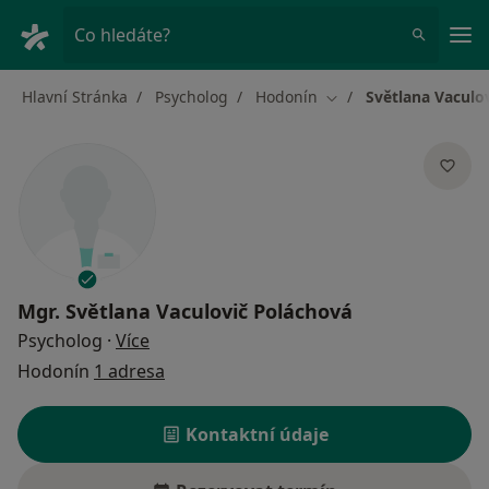
Hla
Co hledáte?
Hlavní Stránka
Psycholog
Hodonín
Světlana Vaculo
Změna města
Mgr.
Světlana Vaculovič Poláchová
o specializacích
Psycholog
·
Více
Hodonín
1 adresa
Kontaktní údaje