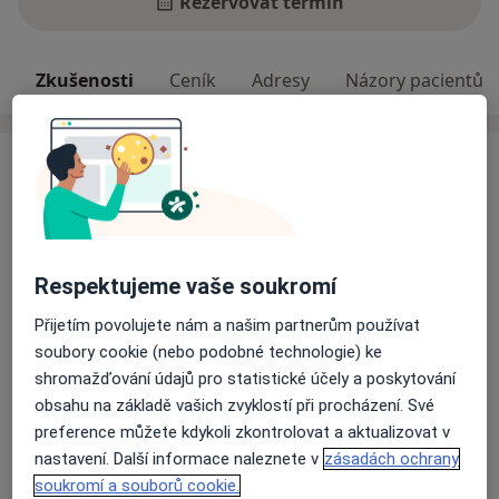
Rezervovat termín
Zkušenosti
Ceník
Adresy
Názory pacientů
Zkušenosti
Nabízím pomoc při řešení Vašich potíží v oblastech
osobních, rodinných i v oblasti mezilidských vztahů
obecně.
Základem mé práce jsou:
Respektujeme vaše soukromí
DŮVĚRA a POCHOPENÍ - v bezpečném a klidném
Přijetím povolujete nám a našim partnerům používat
prostředí se můžete svěřit s čímkoliv, co Vás tíží a vše
soubory cookie (nebo podobné technologie) ke
zůstane vždy pouze mezi námi.
shromažďování údajů pro statistické účely a poskytování
O mně
ODBORNOST: Psychologem jsem již 17 let. Mám
Více
obsahu na základě vašich zvyklostí při procházení. Své
zkušnosti s prací s dětmi, dospívajícími i dospělými v
Odborník na:
preference můžete kdykoli zkontrolovat a aktualizovat v
oblasti poradenství, diagnostiky, krizové intervence i
Dětská psychologie
nastavení. Další informace naleznete v
zásadách ochrany
terapeutické péče.
Psychosomatika
soukromí a souborů cookie.
SOUKROMÍ: Pracuji pro své klienty. Nikoliv pro