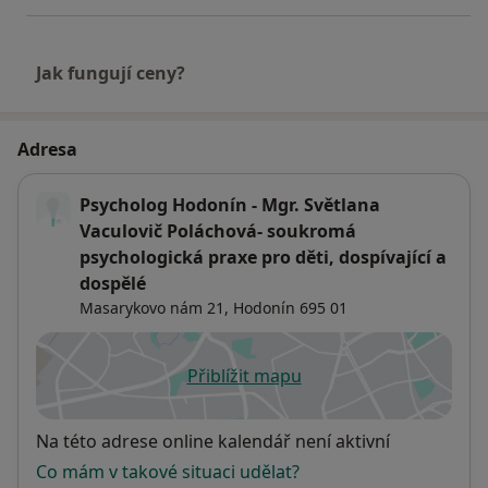
Jak fungují ceny?
Adresa
Psycholog Hodonín - Mgr. Světlana
Vaculovič Poláchová- soukromá
psychologická praxe pro děti, dospívající a
dospělé
Masarykovo nám 21,
Hodonín
695 01
Přiblížit mapu
se otevře v nové záložce
Dostupnost
Na této adrese online kalendář není aktivní
Co mám v takové situaci udělat?