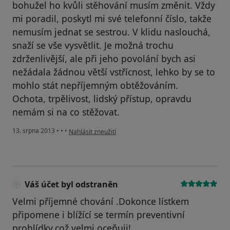
bohužel ho kvůli stěhování musím změnit. Vždy
mi poradil, poskytl mi své telefonní číslo, takže
nemusím jednat se sestrou. V klidu naslouchá,
snaží se vše vysvětlit. Je možná trochu
zdrženlivější, ale při jeho povolání bych asi
nežádala žádnou větší vstřícnost, lehko by se to
mohlo stát nepříjemným obtěžováním.
Ochota, trpělivost, lidský přístup, opravdu
nemám si na co stěžovat.
podle názoru uživatele Váš účet byl odstraněn
13. srpna 2013
•
•
•
Nahlásit zneužití
Váš účet byl odstraněn
Velmi příjemné chování .Dokonce lístkem
připomene i blížící se termín preventivní
prohlídky,což velmi oceňuji!