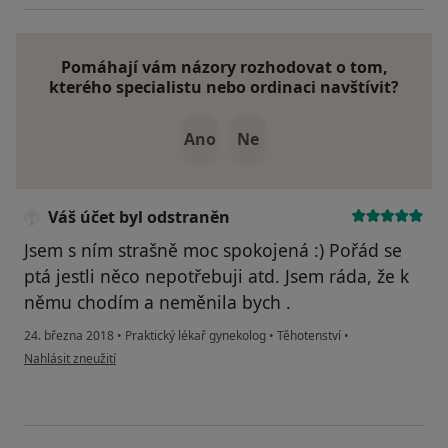
Pomáhají vám názory rozhodovat o tom,
kterého specialistu nebo ordinaci navštívit?
Ano
Ne
Váš účet byl odstraněn
Jsem s ním strašně moc spokojená :) Pořád se
ptá jestli něco nepotřebuji atd. Jsem ráda, že k
němu chodím a neměnila bych .
24. března 2018
•
Praktický lékař gynekolog
•
Těhotenství
•
podle názoru uživatele Váš účet byl odstraněn
Nahlásit zneužití