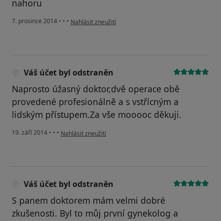
nahoru
podle názoru uživatele Váš účet byl odstraněn
7. prosince 2014
•
•
•
Nahlásit zneužití
Váš účet byl odstraněn
Naprosto úžasný doktor,dvě operace obě
provedené profesionálně a s vstřícným a
lidským přístupem.Za vše mooooc děkuji.
podle názoru uživatele Váš účet byl odstraněn
19. září 2014
•
•
•
Nahlásit zneužití
Váš účet byl odstraněn
S panem doktorem mám velmi dobré
zkušenosti. Byl to můj první gynekolog a