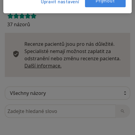
Přijmout
Upravit nastavení
37 názorů
Recenze pacientů jsou pro nás důležité.
Specialisté nemají možnost zaplatit za
odstranění nebo změnu recenze pacienta.
Další informace o názorech
Další informace.
Hledejte v názorech