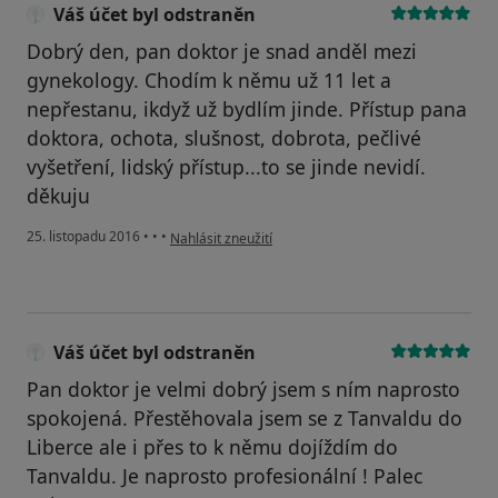
Váš účet byl odstraněn
Dobrý den, pan doktor je snad anděl mezi
gynekology. Chodím k němu už 11 let a
nepřestanu, ikdyž už bydlím jinde. Přístup pana
doktora, ochota, slušnost, dobrota, pečlivé
vyšetření, lidský přístup...to se jinde nevidí.
děkuju
podle názoru uživatele Váš účet byl odstraněn
25. listopadu 2016
•
•
•
Nahlásit zneužití
Váš účet byl odstraněn
Pan doktor je velmi dobrý jsem s ním naprosto
spokojená. Přestěhovala jsem se z Tanvaldu do
Liberce ale i přes to k němu dojíždím do
Tanvaldu. Je naprosto profesionální ! Palec