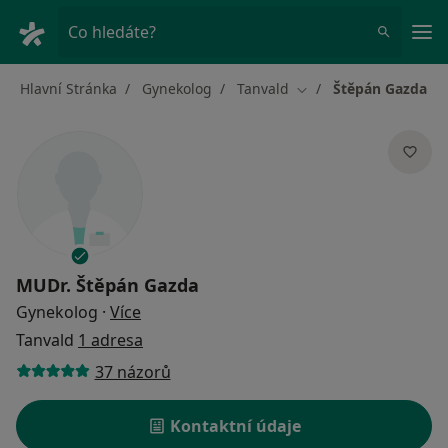
Hla
Co hledáte?
Hlavní Stránka
Gynekolog
Tanvald
Štěpán Gazda
Změna města
MUDr.
Štěpán Gazda
o specializacích
Gynekolog
·
Více
Tanvald
1 adresa
37 názorů
Kontaktní údaje