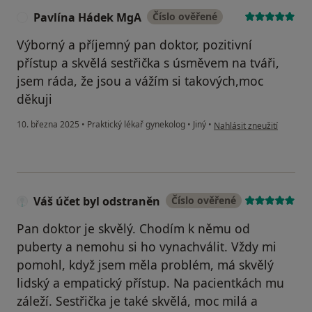
Pavlína Hádek MgA
Číslo ověřené
P
Výborný a příjemný pan doktor, pozitivní
přístup a skvělá sestřička s úsměvem na tváři,
jsem ráda, že jsou a vážím si takových,moc
děkuji
podle názoru uživatele 
10. března 2025
•
Praktický lékař gynekolog
•
Jiný
•
Nahlásit zneužití
Váš účet byl odstraněn
Číslo ověřené
Pan doktor je skvělý. Chodím k němu od
puberty a nemohu si ho vynachválit. Vždy mi
pomohl, když jsem měla problém, má skvělý
lidský a empatický přístup. Na pacientkách mu
záleží. Sestřička je také skvělá, moc milá a