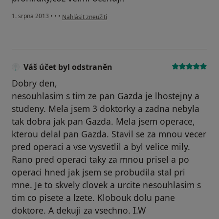
podle názoru uživatele Váš účet byl odstraněn
1. srpna 2013
•
•
•
Nahlásit zneužití
Váš účet byl odstraněn
Dobry den,
nesouhlasim s tim ze pan Gazda je lhostejny a
studeny. Mela jsem 3 doktorky a zadna nebyla
tak dobra jak pan Gazda. Mela jsem operace,
kterou delal pan Gazda. Stavil se za mnou vecer
pred operaci a vse vysvetlil a byl velice mily.
Rano pred operaci taky za mnou prisel a po
operaci hned jak jsem se probudila stal pri
mne. Je to skvely clovek a urcite nesouhlasim s
tim co pisete a lzete. Klobouk dolu pane
doktore. A dekuji za vsechno. I.W