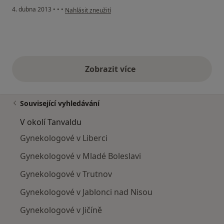
podle názoru uživatele Váš účet byl odstraněn
4. dubna 2013
•
•
•
Nahlásit zneužití
Zobrazit více
výše uvedené názory
Související vyhledávání
V okolí Tanvaldu
Gynekologové v Liberci
Gynekologové v Mladé Boleslavi
Gynekologové v Trutnov
Gynekologové v Jablonci nad Nisou
Gynekologové v Jičíně