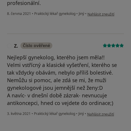
profesionální.
podle názoru uživatele Váš
8. června 2021
•
Praktický lékař gynekolog
•
Jiný
•
Nahlásit zneužití
Z.
Číslo ověřené
Z
Nejlepší gynekolog, kterého jsem měla!!
Velmi vstřícný a klasické vyšetření, kterého se
tak vždycky obávám, nebylo příliš bolestivé.
Nemůžu si pomoc, ale zdá se mi, že muži
gynekologové jsou jemnější než ženy:D
A navíc- v dnešní době zázrak- nevnucuje
antikoncepci, hned co vejdete do ordinace;)
podle názoru uživatele Z.
3. května 2021
•
Praktický lékař gynekolog
•
Jiný
•
Nahlásit zneužití