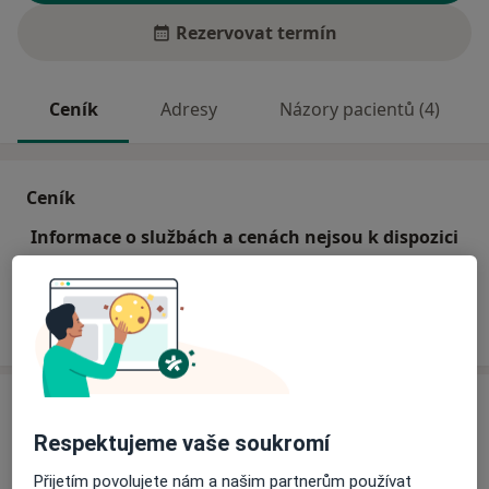
Rezervovat termín
Ceník
Adresy
Názory pacientů (4)
Ceník
Informace o službách a cenách nejsou k dispozici
Tento specialista ještě nepřidával žádné informace o
svých službách.
Adresa
Respektujeme vaše soukromí
Oční ordinace
Přijetím povolujete nám a našim partnerům používat
Benešova 46,
Jihlava
586 01