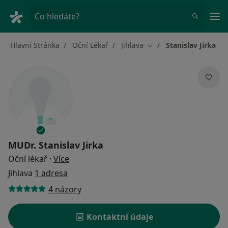
Hla
Co hledáte?
Hlavní Stránka
Oční Lékař
Jihlava
Stanislav Jirka
Změna města
MUDr.
Stanislav Jirka
o specializacích
Oční lékař
·
Více
Jihlava
1 adresa
4 názory
Kontaktní údaje