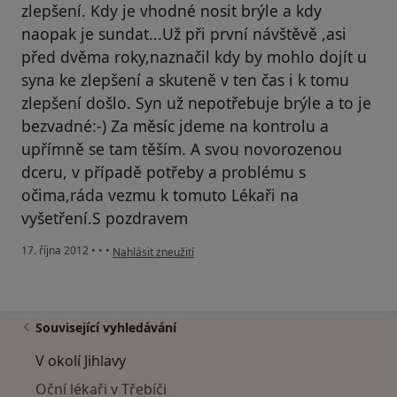
zlepšení. Kdy je vhodné nosit brýle a kdy
naopak je sundat...Už při první návštěvě ,asi
před dvěma roky,naznačil kdy by mohlo dojít u
syna ke zlepšení a skuteně v ten čas i k tomu
zlepšení došlo. Syn už nepotřebuje brýle a to je
bezvadné:-) Za měsíc jdeme na kontrolu a
upřímně se tam těším. A svou novorozenou
dceru, v případě potřeby a problému s
očima,ráda vezmu k tomuto Lékaři na
vyšetření.S pozdravem
podle názoru uživatele Váš účet byl odstraněn
17. října 2012
•
•
•
Nahlásit zneužití
Související vyhledávání
V okolí Jihlavy
Oční lékaři v Třebíči