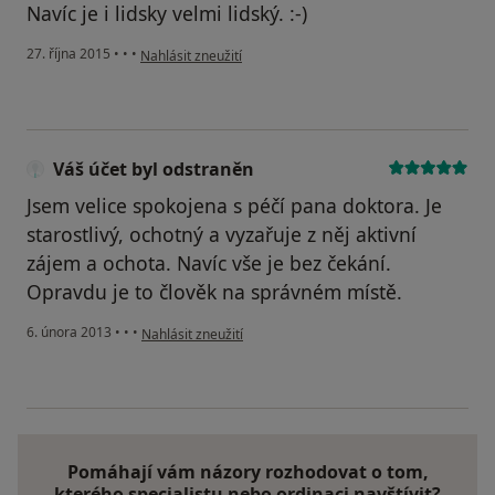
Navíc je i lidsky velmi lidský. :-)
podle názoru uživatele Váš účet byl odstraněn
27. října 2015
•
•
•
Nahlásit zneužití
Váš účet byl odstraněn
Jsem velice spokojena s péčí pana doktora. Je
starostlivý, ochotný a vyzařuje z něj aktivní
zájem a ochota. Navíc vše je bez čekání.
Opravdu je to člověk na správném místě.
podle názoru uživatele Váš účet byl odstraněn
6. února 2013
•
•
•
Nahlásit zneužití
Pomáhají vám názory rozhodovat o tom,
kterého specialistu nebo ordinaci navštívit?