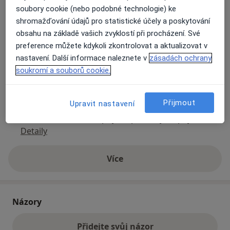
soubory cookie (nebo podobné technologie) ke
shromažďování údajů pro statistické účely a poskytování
Přiblížit mapu
obsahu na základě vašich zvyklostí při procházení. Své
se otevře v nové záložce
preference můžete kdykoli zkontrolovat a aktualizovat v
Dostupnost
nastavení. Další informace naleznete v
zásadách ochrany
Na této adrese online kalendář není aktivní
soukromí a souborů cookie.
Co mám v takové situaci udělat?
Přijmout
Způsoby platby (soukromé návštěvy)
Upravit nastavení
Na teto adrese lékař přijímá pacienty na pojišťovnu
Detaily
Více
o adrese
Názory
Přidejte svůj názor