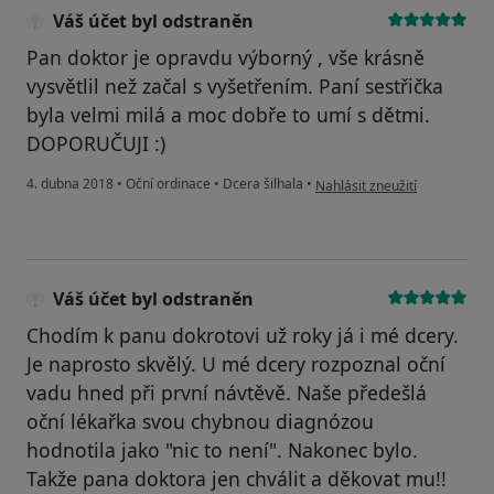
Váš účet byl odstraněn
Pan doktor je opravdu výborný , vše krásně
vysvětlil než začal s vyšetřením. Paní sestřička
byla velmi milá a moc dobře to umí s dětmi.
DOPORUČUJI :)
podle názoru uživatele Váš ú
4. dubna 2018
•
Oční ordinace
•
Dcera šilhala
•
Nahlásit zneužití
Váš účet byl odstraněn
Chodím k panu dokrotovi už roky já i mé dcery.
Je naprosto skvělý. U mé dcery rozpoznal oční
vadu hned při první návtěvě. Naše předešlá
oční lékařka svou chybnou diagnózou
hodnotila jako "nic to není". Nakonec bylo.
Takže pana doktora jen chválit a děkovat mu!!