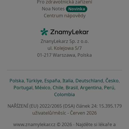
Pro zdravotnická zařízení
Noa Notes
Novinka
Centrum nápovědy
Kontakt
ZnamyLekar - Hlavní stránka
ZnanyLekarz Sp. z o.o.
ul. Kolejowa 5/7
01-217 Warszawa, Polska
se otevře v nové záložce
se otevře v nové záložce
se otevře v nové záložce
se otevře v nové záložce
se otevře v 
se o
Polska
,
Türkiye
,
España
,
Italia
,
Deutschland
,
Česko
,
se otevře v nové záložce
se otevře v nové záložce
se otevře v nové záložce
se otevře v nové záložc
se otevře v 
se ote
Portugal
,
México
,
Chile
,
Brasil
,
Argentina
,
Perú
,
se otevře v nové záložce
Colombia
NAŘÍZENÍ (EU) 2022/2065 (DSA) článek 24: 15.395.179
uživatelů/měsíc - Červen 2026
www.znamylekar.cz © 2026 - Najděte si lékaře a