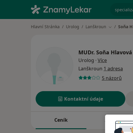
specializ
Hlavní Stránka
Urolog
Lanškroun
Soňa H
Změna měst
MUDr.
Soňa Hlavová
o specializa
Urolog
·
Více
Lanškroun
1 adresa
5 názorů
Kontaktní údaje
Ceník
Adresy