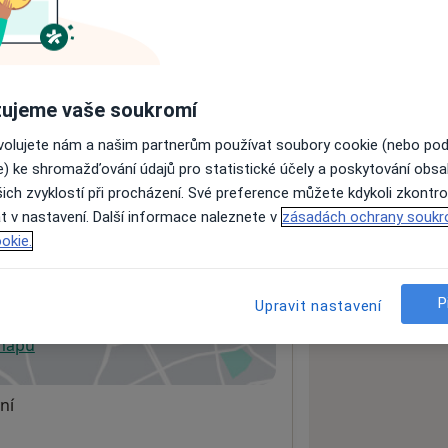
ách nejsou k dispozici
ádné informace o svých službách.
ujeme vaše soukromí
ovolujete nám a našim partnerům používat soubory cookie (nebo po
e) ke shromažďování údajů pro statistické účely a poskytování obs
ich zvyklostí při procházení. Své preference můžete kdykoli zkontro
t v nastavení. Další informace naleznete v
zásadách ochrany soukr
okie.
P
Upravit nastavení
 mapu
 otevře v nové záložce
ní