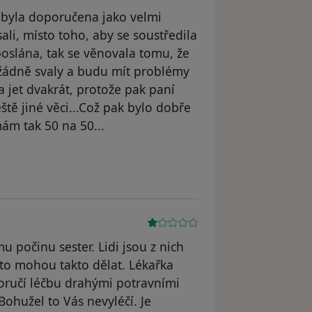
 byla doporučena jako velmi
sali, místo toho, aby se soustředila
poslána, tak se věnovala tomu, že
 žádně svaly a budu mít problémy
 jet dvakrát, protože pak paní
eště jiné věci...Což pak bylo dobře
ám tak 50 na 50...
 počinu sester. Lidi jsou z nich
 to mohou takto dělat. Lékařka
poručí léčbu drahými potravními
ohužel to Vás nevyléčí. Je