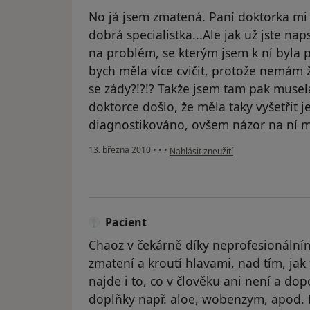
No já jsem zmatená. Paní doktorka mi
dobrá specialistka...Ale jak už jste nap
na problém, se kterým jsem k ní byla 
bych měla více cvičit, protože nemám
se zády?!?!? Takže jsem tam pak musela
doktorce došlo, že měla taky vyšetřit j
diagnostikováno, ovšem názor na ní m
podle názoru uživatele Pacient
13. března 2010
•
•
•
Nahlásit zneužití
Pacient
Chaoz v čekárně díky neprofesionálnímu
zmatení a kroutí hlavami, nad tím, jak
najde i to, co v člověku ani není a do
doplňky např. aloe, wobenzym, apod. B