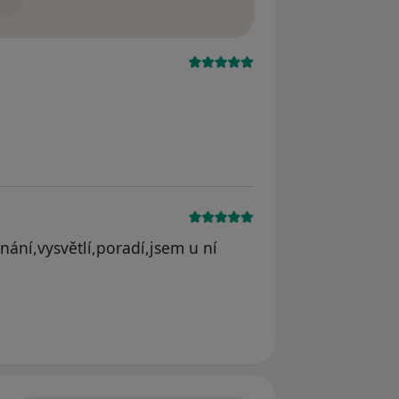
straněn
ání,vysvětlí,poradí,jsem u ní
haela