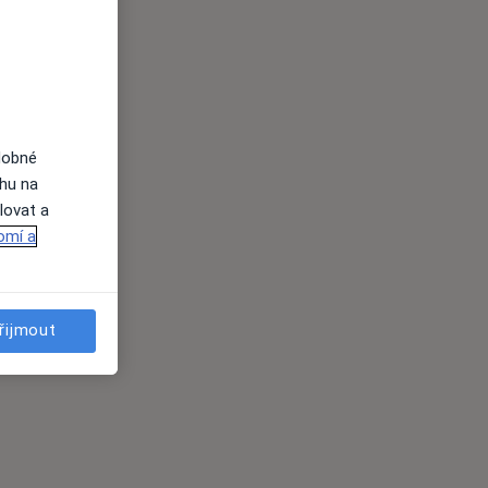
dobné
ahu na
lovat a
omí a
řijmout