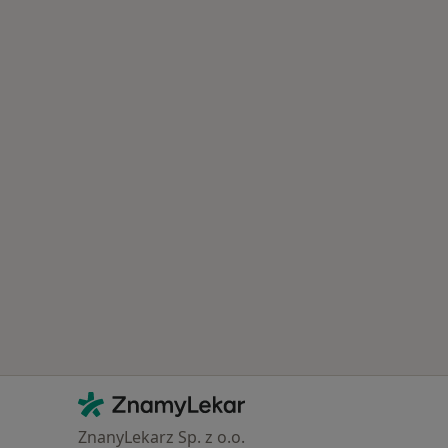
Kontakt
ZnamyLekar - Hlavní stránka
ZnanyLekarz Sp. z o.o.