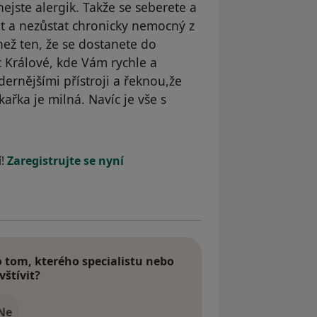
ejste alergik. Takže se seberete a
it a nezůstat chronicky nemocný z
než ten, že se dostanete do
 Králové, kde Vám rychle a
rnějšími přístroji a řeknou,že
ařka je milná. Navíc je vše s
í!
Zaregistrujte se nyní
tom, kterého specialistu nebo
vštívit?
Ne