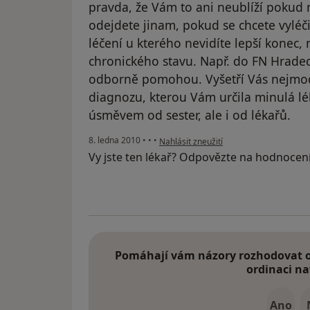
pravda, že Vám to ani neublíží pokud n
odejdete jinam, pokud se chcete vyléč
léčení u kterého nevidíte lepší konec, 
chronického stavu. Např. do FN Hradec
odborně pomohou. Vyšetří Vás nejmode
diagnozu, kterou Vám určila minulá lék
úsměvem od sester, ale i od lékařů.
podle názoru uživatele Pacient
8. ledna 2010
•
•
•
Nahlásit zneužití
Vy jste ten lékař? Odpovězte na hodnocen
Pomáhají vám názory rozhodovat o 
ordinaci na
Ano