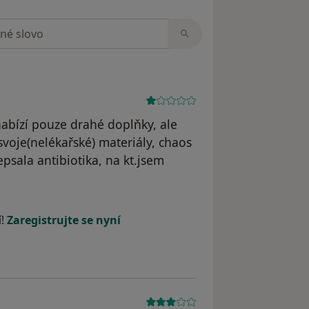
zorech
nabízí pouze drahé doplňky, ale
 svoje(nelékařské) materiály, chaos
epsala antibiotika, na kt.jsem
í!
Zaregistrujte se nyní