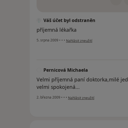
Váš účet byl odstraněn
příjemná lékařka
podle názoru uživatele Váš účet byl od
5. srpna 2009
•
•
•
Nahlásit zneužití
Pernicová Michaela
P
Velmi příjemná paní doktorka,milé jedn
velmi spokojená...
podle názoru uživatele Pernicová Mic
2. března 2009
•
•
•
Nahlásit zneužití