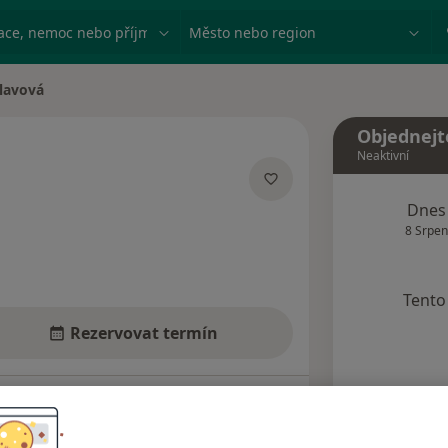
ace, nemoc nebo příjmení
Město nebo region
lavová
a
Objednejt
Neaktivní
cích
Dnes
8 Srpen
Tento 
Rezervovat termín
Názory pacientů (5)