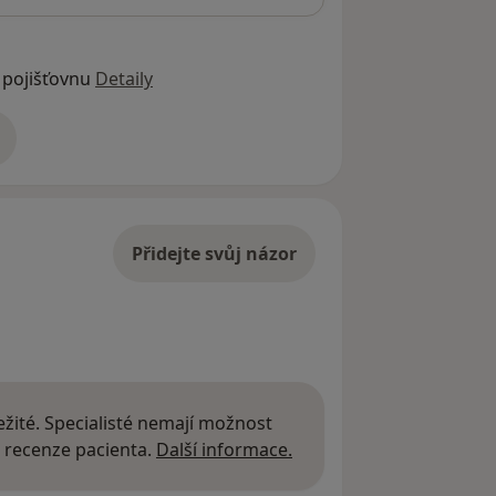
 pojišťovnu
Detaily
adrese
Přidejte svůj názor
žité. Specialisté nemají možnost
Další informace o názor
 recenze pacienta.
Další informace.