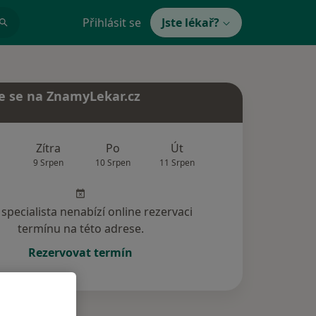
Přihlásit se
Jste lékař?
e se na ZnamyLekar.cz
Zítra
Po
Út
St
Čt
9 Srpen
10 Srpen
11 Srpen
12 Srpen
13 Srp
specialista nenabízí online rezervaci
termínu na této adrese.
Rezervovat termín