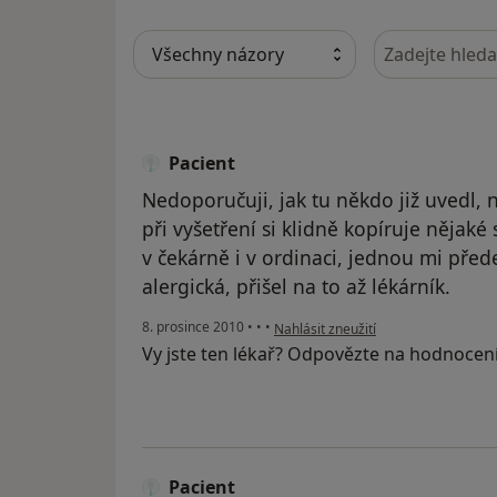
Hledejte v ná
Pacient
Nedoporučuji, jak tu někdo již uvedl, 
při vyšetření si klidně kopíruje nějaké
v čekárně i v ordinaci, jednou mi před
alergická, přišel na to až lékárník.
podle názoru uživatele Pacient
8. prosince 2010
•
•
•
Nahlásit zneužití
Vy jste ten lékař? Odpovězte na hodnocen
Pacient