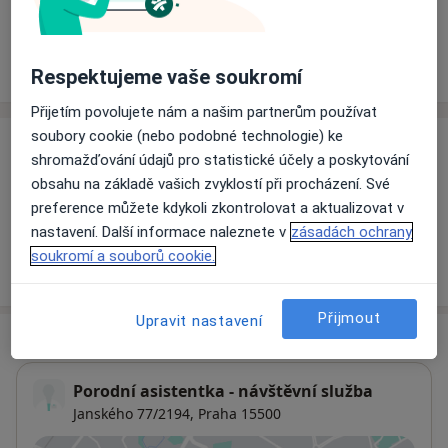
Rezervovat termín
Ceník
Adresy
Názory pacientů
Respektujeme vaše soukromí
Přijetím povolujete nám a našim partnerům používat
soubory cookie (nebo podobné technologie) ke
Ceník
shromažďování údajů pro statistické účely a poskytování
obsahu na základě vašich zvyklostí při procházení. Své
Informace o službách a cenách nejsou k dispozici
preference můžete kdykoli zkontrolovat a aktualizovat v
Tento specialista ještě nepřidával žádné informace o
nastavení. Další informace naleznete v
zásadách ochrany
svých službách.
soukromí a souborů cookie.
Přijmout
Upravit nastavení
Adresa
Porodní asistentka - návštěvní služba
Janského 77/2194,
Praha
15500