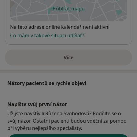
Přiblížit mapu
se otevře v nové záložce
Dostupnost
Na této adrese online kalendář není aktivní
Co mám v takové situaci udělat?
Více
o adrese
Názory pacientů se rychle objeví
Napište svůj první názor
Už jste navštívili Růžena Svobodová? Podělte se o
svůj názor. Ostatní pacienti budou vděční za pomoc
při výběru nejlepšího specialisty.