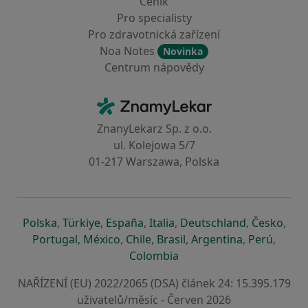
Ceník
Pro specialisty
Pro zdravotnická zařízení
Noa Notes
Novinka
Centrum nápovědy
Kontakt
ZnamyLekar - Hlavní stránka
ZnanyLekarz Sp. z o.o.
ul. Kolejowa 5/7
01-217 Warszawa, Polska
se otevře v nové záložce
se otevře v nové záložce
se otevře v nové záložce
se otevře v nové záložce
se otevře v 
se o
Polska
,
Türkiye
,
España
,
Italia
,
Deutschland
,
Česko
,
se otevře v nové záložce
se otevře v nové záložce
se otevře v nové záložce
se otevře v nové záložc
se otevře v 
se ote
Portugal
,
México
,
Chile
,
Brasil
,
Argentina
,
Perú
,
se otevře v nové záložce
Colombia
NAŘÍZENÍ (EU) 2022/2065 (DSA) článek 24: 15.395.179
uživatelů/měsíc - Červen 2026