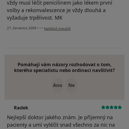
vždy musí léčit penicilinem jako lékem první
volby a rekonvalescence je vždy dlouhá a
vyžaduje trpělivost. MK
podle názoru uživatele Pacient
27. července 2009
•
•
•
Nahlásit zneužití
Pomáhají vám názory rozhodovat o tom,
kterého specialistu nebo ordinaci navštívit?
Ano
Ne
Radek
R
Nejlepší doktor jakého znám. Je příjemný na
pacienty a umí vyléčit snad všechno za nic na