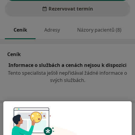
Rezervovat termín
Ceník
Adresy
Názory pacientů (8)
Ceník
Informace o službách a cenách nejsou k dispozici
Tento specialista ještě nepřidával žádné informace o
svých službách.
Adresa
Praktický lékař pro dospělé
č.d. 50,
Žarošice 69634