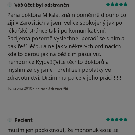
Váš účet byl odstraněn
Pana doktora Miksla, znám poměrně dlouho co
žiji v Žarošicích a jsem velice spokojený jak po
lékařské stránce tak i po komunikativní.
Pacijenta pozorně vyslechne, poradí se s ním a
pak řeší léčbu a ne jak v některých ordinacích
kde to berou jak na běžícím pásu( viz.
nemocnice Kyjov!!!)Více těchto doktorů a
myslím že by jsme i přehlíželi poplatky ve
zdravotnictví. Držím mu palce v jeho práci ! ! !
podle názoru uživatele Váš účet byl odstraněn
10. srpna 2010
•
•
•
Nahlásit zneužití
Pacient
musím jen podoktnout, že mononukleosa se