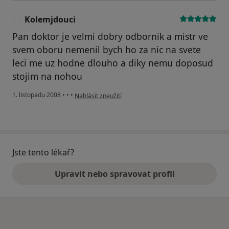
Kolemjdouci
K
Pan doktor je velmi dobry odbornik a mistr ve
svem oboru nemenil bych ho za nic na svete
leci me uz hodne dlouho a diky nemu doposud
stojim na nohou
podle názoru uživatele Kolemjdouci
1. listopadu 2008
•
•
•
Nahlásit zneužití
Jste tento lékař?
Upravit nebo spravovat profil