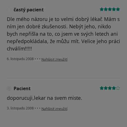
častý pacient
Č
Dle mého názoru je to velmi dobrý lékař. Mám s
ním jen dobré zkušenosti. Nebýt jeho, nikdo
bych nepřišla na to, co jsem ve svých letech ani
nepředpokládala, že můžu mít. Velice jeho práci
chválím!!!!!
podle názoru uživatele častý pacient
6. listopadu 2008
•
•
•
Nahlásit zneužití
Pacient
doporucuji,lekar na svem miste.
podle názoru uživatele Pacient
3. listopadu 2008
•
•
•
Nahlásit zneužití