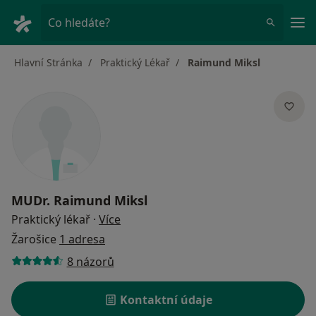
Hla
Co hledáte?
Hlavní Stránka
Praktický Lékař
Raimund Miksl
MUDr.
Raimund Miksl
o specializacích
Praktický lékař
·
Více
Žarošice
1 adresa
8 názorů
Kontaktní údaje