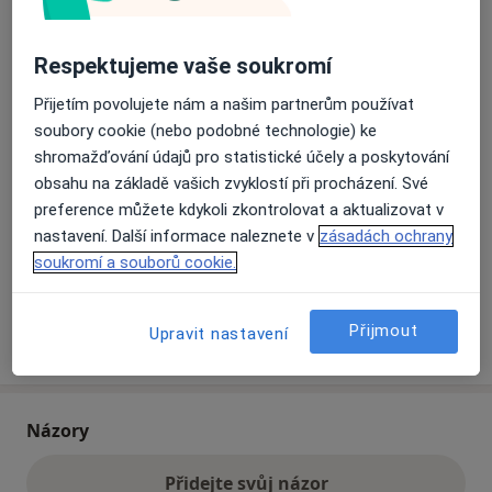
Přiblížit mapu
Respektujeme vaše soukromí
se otevře v nové záložce
Přijetím povolujete nám a našim partnerům používat
Dostupnost
Na této adrese online kalendář není aktivní
soubory cookie (nebo podobné technologie) ke
Co mám v takové situaci udělat?
shromažďování údajů pro statistické účely a poskytování
obsahu na základě vašich zvyklostí při procházení. Své
preference můžete kdykoli zkontrolovat a aktualizovat v
Způsoby platby (soukromé návštěvy)
nastavení. Další informace naleznete v
zásadách ochrany
Na teto adrese lékař přijímá pacienty na pojišťovnu
soukromí a souborů cookie.
Detaily
Přijmout
Upravit nastavení
Více
o adrese
Názory
Přidejte svůj názor