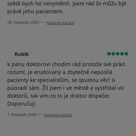
světě bych ho nevyměnil. Jsem rád že můžu být
právě jeho pacientem.
podle názoru uživatele Radek
28. listopadu 2008
•
•
•
Nahlásit zneužití
Kubík
K
k panu doktorovi chodím rád protože své práci
rozumí, je erudovaný a zbytečně neposílá
pacienty ke specialistům, se spustou věcí si
púoradí sám. Žil jsem i ve městě a vystřídal víc
doktorů, tak vím co to je doktor dispečer.
Doporučuji.
podle názoru uživatele Kubík
7. listopadu 2008
•
•
•
Nahlásit zneužití