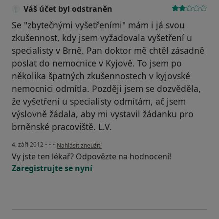
Váš účet byl odstraněn
Se "zbytečnými vyšetřeními" mám i já svou
zkušennost, kdy jsem vyžadovala vyšetření u
specialisty v Brně. Pan doktor mě chtěl zásadně
poslat do nemocnice v Kyjově. To jsem po
několika špatných zkušennostech v kyjovské
nemocnici odmítla. Později jsem se dozvěděla,
že vyšetření u specialisty odmítám, ač jsem
výslovně žádala, aby mi vystavil žádanku pro
brněnské pracoviště. L.V.
podle názoru uživatele Váš účet byl odstraněn
4. září 2012
•
•
•
Nahlásit zneužití
Vy jste ten lékař? Odpovězte na hodnocení!
Zaregistrujte se nyní