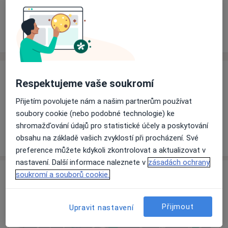
Rezervovat termín
Ceník
Adresy
Názory pacientů
Ceník
Respektujeme vaše soukromí
Informace o službách a cenách nejsou k dispozici
Přijetím povolujete nám a našim partnerům používat
Tento specialista ještě nepřidával žádné informace o
soubory cookie (nebo podobné technologie) ke
svých službách.
shromažďování údajů pro statistické účely a poskytování
obsahu na základě vašich zvyklostí při procházení. Své
preference můžete kdykoli zkontrolovat a aktualizovat v
nastavení. Další informace naleznete v
zásadách ochrany
Adresa
soukromí a souborů cookie.
Ordinace
Přijmout
Upravit nastavení
Jindřichův Hradec