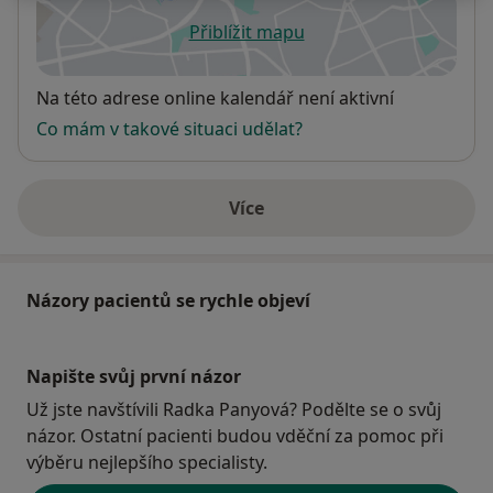
Přiblížit mapu
se otevře v nové záložce
Dostupnost
Na této adrese online kalendář není aktivní
Co mám v takové situaci udělat?
Více
o adrese
Názory pacientů se rychle objeví
Napište svůj první názor
Už jste navštívili Radka Panyová? Podělte se o svůj
názor. Ostatní pacienti budou vděční za pomoc při
výběru nejlepšího specialisty.