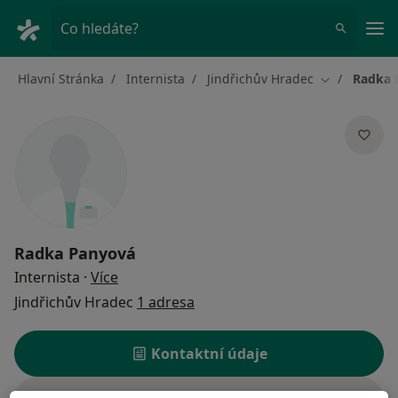
Hla
Co hledáte?
Hlavní Stránka
Internista
Jindřichův Hradec
Radka 
Změna měst
Radka Panyová
o specializacích
Internista
·
Více
Jindřichův Hradec
1 adresa
Kontaktní údaje