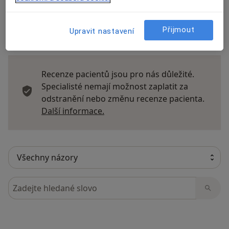
Přijmout
Upravit nastavení
29 názorů
Recenze pacientů jsou pro nás důležité.
Specialisté nemají možnost zaplatit za
odstranění nebo změnu recenze pacienta.
Další informace o názorech
Další informace.
Hledejte v názorech