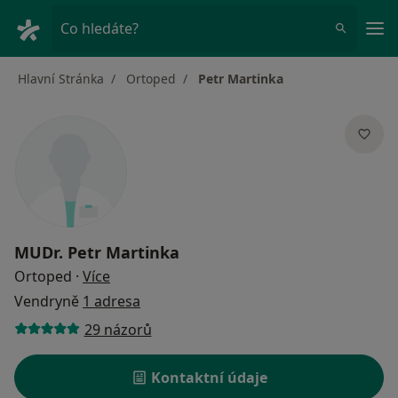
Hla
Co hledáte?
Hlavní Stránka
Ortoped
Petr Martinka
MUDr.
Petr Martinka
o specializacích
Ortoped
·
Více
Vendryně
1 adresa
29 názorů
Kontaktní údaje