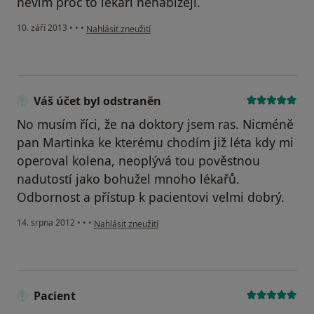
nevím proč to lékaři nenabízejí.
podle názoru uživatele Váš účet byl odstraněn
10. září 2013
•
•
•
Nahlásit zneužití
Váš účet byl odstraněn
No musím říci, že na doktory jsem ras. Nicméně
pan Martinka ke kterému chodím již léta kdy mi
operoval kolena, neoplývá tou pověstnou
nadutostí jako bohužel mnoho lékařů.
Odbornost a přístup k pacientovi velmi dobrý.
podle názoru uživatele Váš účet byl odstraněn
14. srpna 2012
•
•
•
Nahlásit zneužití
Pacient