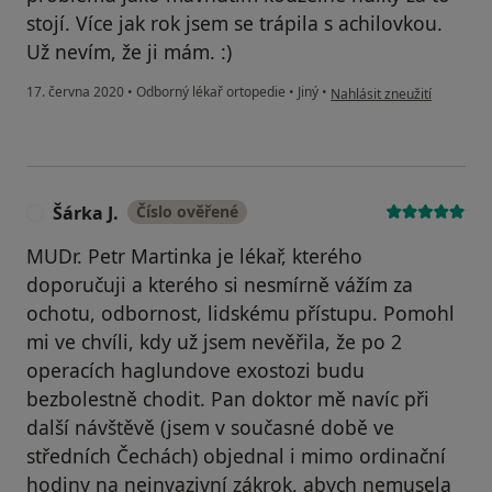
stojí. Více jak rok jsem se trápila s achilovkou.
Už nevím, že ji mám. :)
podle názoru uživatele Ev
17. června 2020
•
Odborný lékař ortopedie
•
Jiný
•
Nahlásit zneužití
Šárka J.
Číslo ověřené
Š
MUDr. Petr Martinka je lékař, kterého
doporučuji a kterého si nesmírně vážím za
ochotu, odbornost, lidskému přístupu. Pomohl
mi ve chvíli, kdy už jsem nevěřila, že po 2
operacích haglundove exostozi budu
bezbolestně chodit. Pan doktor mě navíc při
další návštěvě (jsem v současné době ve
středních Čechách) objednal i mimo ordinační
hodiny na neinvazivní zákrok, abych nemusela