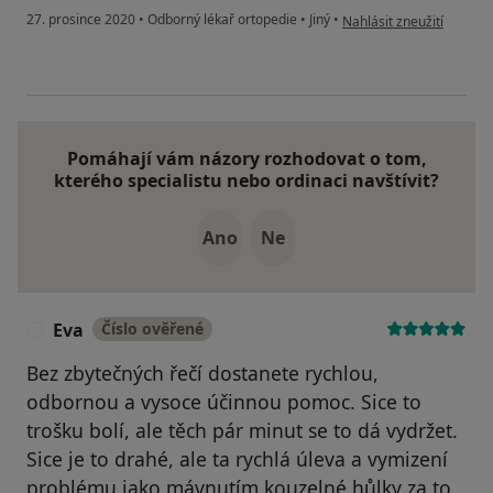
podle názoru uživatele S
27. prosince 2020
•
Odborný lékař ortopedie
•
Jiný
•
Nahlásit zneužití
Pomáhají vám názory rozhodovat o tom,
kterého specialistu nebo ordinaci navštívit?
Ano
Ne
Eva
Číslo ověřené
E
Bez zbytečných řečí dostanete rychlou,
odbornou a vysoce účinnou pomoc. Sice to
trošku bolí, ale těch pár minut se to dá vydržet.
Sice je to drahé, ale ta rychlá úleva a vymizení
problému jako mávnutím kouzelné hůlky za to