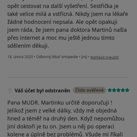
opět cestovat na další vyšetření. Sestřička je
také velice milá a vstřícná. Nikdy jsem na lékaře
žádné hodnocení nepsala. Ale opět opakuji
jsem ráda, že jsem pana doktora Martinů našla
přes internet a moc mu ještě jednou tímto
sdělením děkuji.
podle názoru uživatele Šárk
18. února 2020
•
Odborný lékař ortopedie
•
Jiný
•
Nahlásit zneužití
Váš účet byl odstraněn
Číslo ověřené
Pana MUDR. Martinku určitě doporučuji !
Jelikož jsem z velké dálky, vždy mě objedná
hned a téměř na druhý den. Když nepomůžou
jiní doktoři je tu on. Jsem u něj po operaci
kolene a úplně bez problémů. Všude mi říkali