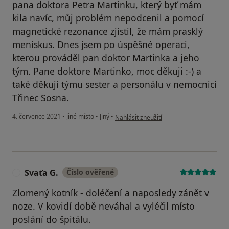
pana doktora Petra Martinku, který byť mám
kila navíc, můj problém nepodcenil a pomocí
magnetické rezonance zjistil, že mám prasklý
meniskus. Dnes jsem po úspěšné operaci,
kterou prováděl pan doktor Martinka a jeho
tým. Pane doktore Martinko, moc děkuji :-) a
také děkuji týmu sester a personálu v nemocnici
Třinec Sosna.
podle názoru uživatele Š.Č.
4. července 2021
•
jiné místo
•
Jiný
•
Nahlásit zneužití
Svaťa G.
Číslo ověřené
S
Zlomený kotník - doléčení a naposledy zánět v
noze. V kovidí době neváhal a vyléčil místo
poslání do špitálu.