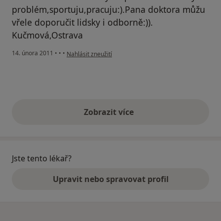
problém,sportuju,pracuju:).Pana doktora můžu
vřele doporučit lidsky i odborně:)).
Kučmová,Ostrava
podle názoru uživatele Váš účet byl odstraněn
14. února 2011
•
•
•
Nahlásit zneužití
Zobrazit více
výše uvedené názory
Jste tento lékař?
Upravit nebo spravovat profil