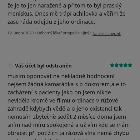
že je to jen naražené a přitom to byl prasklý
meniskus. Dnes mě trápí achilovka a věřím že
zase ráda odejdu z jeho ordinace.
podle názoru uživatele Váš 
12. února 2020
•
Odborný lékař ortopedie
•
Jiný
•
Nahlásit zneužití
Váš účet byl odstraněn
musím oponovat na nekladné hodnocení
nejsem žádná kamarádka s p.doktorem,ale to
zacházení s pacienty jako on jsem nikde
neviděla kromě ve filmu ordinace v růžové
zahradě,kdybych věděla o jeho existenci tak
nemusím zbytečně sedět 2 měsíce doma jsem
sním nad míru spokojená a už vím kde se mám
obracet při potížích ta rázová vlna nemá chybu