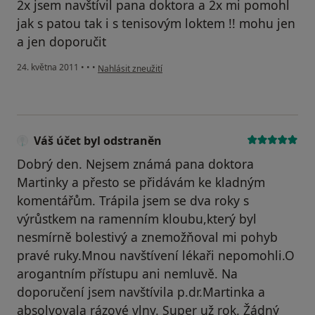
2x jsem navštívil pana doktora a 2x mi pomohl
jak s patou tak i s tenisovým loktem !! mohu jen
a jen doporučit
podle názoru uživatele Pacient
24. května 2011
•
•
•
Nahlásit zneužití
Váš účet byl odstraněn
Dobrý den. Nejsem známá pana doktora
Martinky a přesto se přidávám ke kladným
komentářům. Trápila jsem se dva roky s
výrůstkem na ramenním kloubu,který byl
nesmírně bolestivý a znemožňoval mi pohyb
pravé ruky.Mnou navštívení lékaři nepomohli.O
arogantním přístupu ani nemluvě. Na
doporučení jsem navštívila p.dr.Martinka a
absolvovala rázové vlny. Super už rok. Žádný