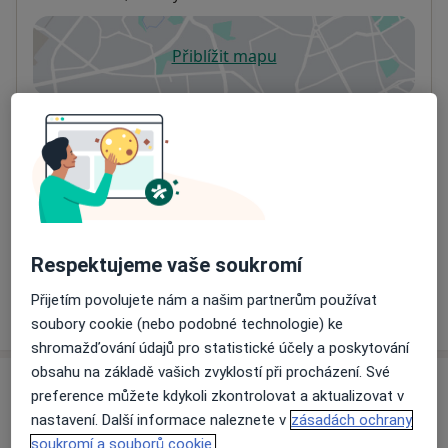
Přiblížit mapu
se otevře v nové záložce
Dostupnost
Na této adrese online kalendář není aktivní
Co mám v takové situaci udělat?
Způsoby platby (soukromé návštěvy)
Na teto adrese lékař přijímá pacienty na pojišťovnu
Detaily
Respektujeme vaše soukromí
Přijetím povolujete nám a našim partnerům používat
Více
o adrese
soubory cookie (nebo podobné technologie) ke
shromažďování údajů pro statistické účely a poskytování
obsahu na základě vašich zvyklostí při procházení. Své
Názory
preference můžete kdykoli zkontrolovat a aktualizovat v
nastavení. Další informace naleznete v
zásadách ochrany
Přidejte svůj názor
soukromí a souborů cookie.