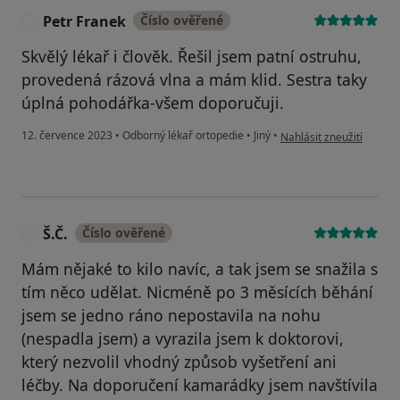
Petr Franek
Číslo ověřené
P
Skvělý lékař i člověk. Řešil jsem patní ostruhu,
provedená rázová vlna a mám klid. Sestra taky
úplná pohodářka-všem doporučuji.
podle názoru uživatele 
12. července 2023
•
Odborný lékař ortopedie
•
Jiný
•
Nahlásit zneužití
Š.Č.
Číslo ověřené
Š
Mám nějaké to kilo navíc, a tak jsem se snažila s
tím něco udělat. Nicméně po 3 měsících běhání
jsem se jedno ráno nepostavila na nohu
(nespadla jsem) a vyrazila jsem k doktorovi,
který nezvolil vhodný způsob vyšetření ani
léčby. Na doporučení kamarádky jsem navštívila