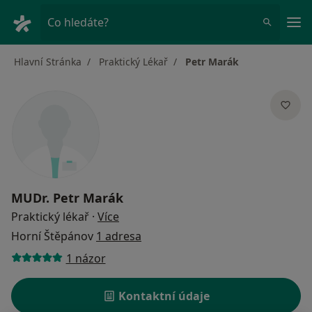
Hla
Co hledáte?
Hlavní Stránka
Praktický Lékař
Petr Marák
MUDr.
Petr Marák
o specializacích
Praktický lékař
·
Více
Horní Štěpánov
1 adresa
1 názor
Kontaktní údaje