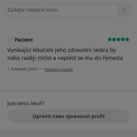
Hledejte v názorech
Pacient
Vynikající lékař,ale jeho zdravotní sestra by
měla raději mlčet a neplést se mu do řemesla
podle názoru uživatele Pacient
1. listopadu 2008
•
•
•
Nahlásit zneužití
Jste tento lékař?
Upravit nebo spravovat profil