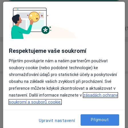
Rezervovat termín
Zkušenosti
Ceník
Adresy
Názory pacientů (
Zkušenosti
Respektujeme vaše soukromí
Tel. +420 582 391 247. Email, p.marak@volny.cz
Přijetím povolujete nám a našim partnerům používat
soubory cookie (nebo podobné technologie) ke
shromažďování údajů pro statistické účely a poskytování
obsahu na základě vašich zvyklostí při procházení. Své
Ceník
preference můžete kdykoli zkontrolovat a aktualizovat v
Informace o službách a cenách nejsou k dispozici
nastavení. Další informace naleznete v
zásadách ochrany
Tento specialista ještě nepřidával žádné informace o
soukromí a souborů cookie.
svých službách.
Přijmout
Upravit nastavení