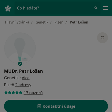
Hla
Co hledáte?
Hlavní Stránka
Genetik
Plzeň
Petr Lošan
MUDr.
Petr Lošan
o specializacích
Genetik
·
Více
Plzeň
2 adresy
13 názorů
Kontaktní údaje