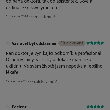
od pana doktora, tak od asistentek. Skvělá
ordinace se skvělými lidmi!
podle názoru uživatele Váš účet byl odstraněn
18. března 2014
•
•
•
Nahlásit zneužití
Váš účet byl odstraněn
Číslo ověřené
Pan doktor je vynikající odborník a profesionál.
Ochotný, milý, vstřícný a dokáže maminku
uklidnit. Ve svém životě jsem nepotkala lepšího
lékaře.
podle názoru uživatele Váš účet byl odstraněn
17. května 2012
•
•
•
Nahlásit zneužití
Pacient