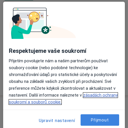
Ordinace
Nepomucká 944/159A,
Plzeň
32600
Přiblížit mapu
se otevře v nové záložce
Respektujeme vaše soukromí
Dostupnost
Na této adrese online kalendář není aktivní
Přijetím povolujete nám a našim partnerům používat
Co mám v takové situaci udělat?
soubory cookie (nebo podobné technologie) ke
shromažďování údajů pro statistické účely a poskytování
obsahu na základě vašich zvyklostí při procházení. Své
Více
o adrese
preference můžete kdykoli zkontrolovat a aktualizovat v
nastavení. Další informace naleznete v
zásadách ochrany
soukromí a souborů cookie.
Názory
Přijmout
Přidejte svůj názor
Upravit nastavení