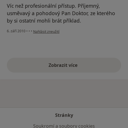
Víc než profesionální přístup. Příjemný,
usměvavý a pohodový Pan Doktor, ze kterého
by si ostatní mohli brát příklad.
podle názoru uživatele Pacient
6. září 2010
•
•
•
Nahlásit zneužití
Zobrazit více
výše uvedené názory
Stránky
Soukromí a soubory cookies