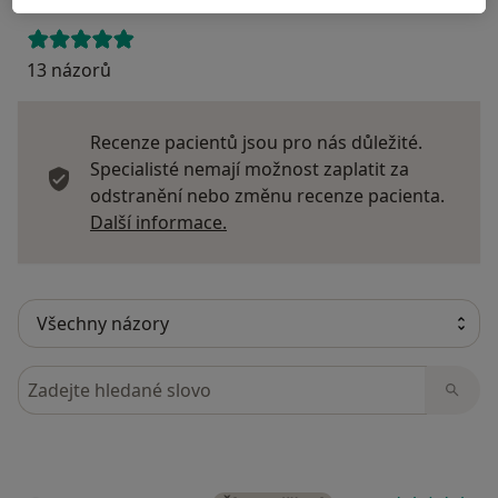
13 názorů
Recenze pacientů jsou pro nás důležité.
Specialisté nemají možnost zaplatit za
odstranění nebo změnu recenze pacienta.
Další informace o názorech
Další informace.
Hledejte v názorech