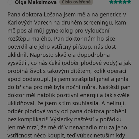
Olga Maksimova
Číslo ověřené
O
Pana doktora Lošana jsem měla na genetice v
Karlových Varech na druhém screeningu, kam
mě poslal můj gynekolog pro vyloučení
rozštěpu malého. Pan doktor nám ho sice
potvrdil ale jeho vstřícný přístup, nás dost
uklidnil. Naprosto skvěle a dopodrobna
vysvětlil, co nás čeká (odběr plodové vody) a jak
probíhá život s takovým dítětem, kolik operací
apod podstoupí. Já jsem strašpitel jehel a jehla
do břicha pro mě byla noční můra. Naštěstí pan
doktor měl natolik pozitivní energii a tak skvěle
uklidňoval, že jsem s tím souhlasila. A nelituji,
odběr plodové vody od pana doktora proběhl
bez komplikací!! Výsledky naštěstí v pořádku.
Jen mě mrzí, že mě dřív nenapadlo mu za jeho
vstřícnost něco koupit, teď vůbec netuším kdy