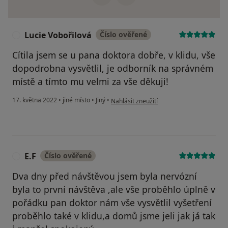
Lucie Vobořilová
Číslo ověřené
L
Cítila jsem se u pana doktora dobře, v klidu, vše
dopodrobna vysvětlil, je odborník na správném
místě a tímto mu velmi za vše děkuji!
podle názoru uživatele Lucie Vobořilová
17. května 2022
•
jiné místo
•
Jiný
•
Nahlásit zneužití
E.F
Číslo ověřené
E
Dva dny před návštěvou jsem byla nervózní
byla to první návštěva ,ale vše proběhlo úplně v
pořádku pan doktor nám vše vysvětlil vyšetření
proběhlo také v klidu,a domů jsme jeli jak já tak