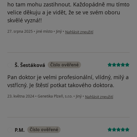
ho tam mohu zastihnout. Každopádně mu tímto
velice děkuju a je vidět, že se ve svém oboru
skvělé vyzná!!
podle názoru uživatele Olga Maksimova
27. srpna 2025
•
jiné místo
•
Jiný
•
Nahlásit zneužití
Š. Šestáková
Číslo ověřené
Š
Pan doktor je velmi profesionální, vlídný, milý a
vstřícný. Je štěstí potkat takového doktora.
podle názoru uživatele Š. Šest
23. května 2024
•
Genetika Plzeň, s.r.o.
•
Jiný
•
Nahlásit zneužití
P.M.
Číslo ověřené
P