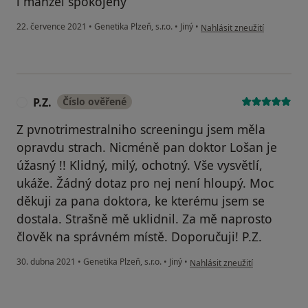
i manžel spokojený
podle názoru uživatele E.F
22. července 2021
•
Genetika Plzeň, s.r.o.
•
Jiný
•
Nahlásit zneužití
P.Z.
Číslo ověřené
P
Z pvnotrimestralniho screeningu jsem měla
opravdu strach. Nicméně pan doktor Lošan je
úžasný !! Klidný, milý, ochotný. Vše vysvětlí,
ukáže. Žádný dotaz pro nej není hloupý. Moc
děkuji za pana doktora, ke kterému jsem se
dostala. Strašně mě uklidnil. Za mě naprosto
člověk na správném místě. Doporučuji! P.Z.
podle názoru uživatele P.Z.
30. dubna 2021
•
Genetika Plzeň, s.r.o.
•
Jiný
•
Nahlásit zneužití