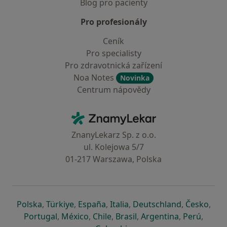
Blog pro pacienty
Pro profesionály
Ceník
Pro specialisty
Pro zdravotnická zařízení
Noa Notes
Novinka
Centrum nápovědy
Kontakt
ZnamyLekar - Hlavní stránka
ZnanyLekarz Sp. z o.o.
ul. Kolejowa 5/7
01-217 Warszawa, Polska
se otevře v nové záložce
se otevře v nové záložce
se otevře v nové záložce
se otevře v nové záložce
se otevře v 
se o
Polska
,
Türkiye
,
España
,
Italia
,
Deutschland
,
Česko
,
se otevře v nové záložce
se otevře v nové záložce
se otevře v nové záložce
se otevře v nové záložc
se otevře v 
se ote
Portugal
,
México
,
Chile
,
Brasil
,
Argentina
,
Perú
,