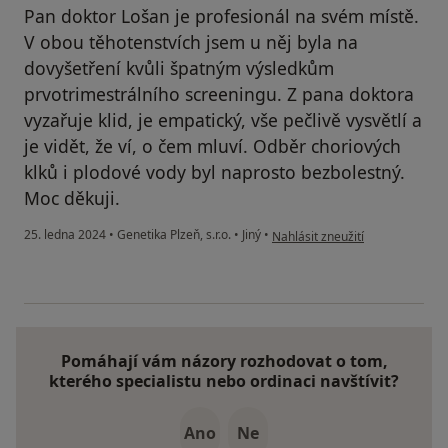
Pan doktor Lošan je profesionál na svém místě.
V obou těhotenstvích jsem u něj byla na
dovyšetření kvůli špatným výsledkům
prvotrimestrálního screeningu. Z pana doktora
vyzařuje klid, je empatický, vše pečlivě vysvětlí a
je vidět, že ví, o čem mluví. Odběr choriových
klků i plodové vody byl naprosto bezbolestný.
Moc děkuji.
podle názoru uživatele P.M.
25. ledna 2024
•
Genetika Plzeň, s.r.o.
•
Jiný
•
Nahlásit zneužití
Pomáhají vám názory rozhodovat o tom,
kterého specialistu nebo ordinaci navštívit?
Ano
Ne