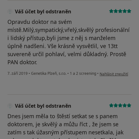
Váš účet byl odstraněn
Opravdu doktor na svém
místě.Milý,sympatický,vřelý,skvělý profesionální
i lidský přístup,byli jsme z něj s manželem
úplně nadšeni. Vše krásně vysvětlil, ve 13tt
suvereně určil pohlaví, velmi důkladný. Prostě
PAN doktor.
podle názoru uživatele
7. září 2019
•
Genetika Plzeň, s.r.o.
•
1 a 2 screening
•
Nahlásit zneužití
Váš účet byl odstraněn
Dnes jsem měla to štěstí setkat se s panem
doktorem, je skvělý a můžu říct , že jsem se
zatím s tak úžasným přístupem nesetkala, jak