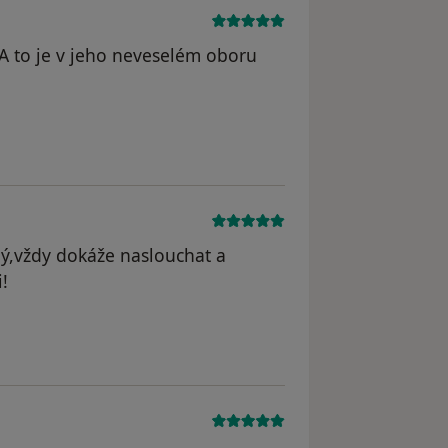
A to je v jeho neveselém oboru
ný,vždy dokáže naslouchat a
i!