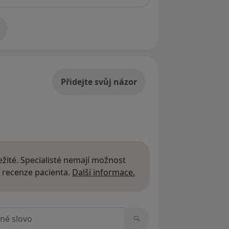
adrese
Přidejte svůj názor
žité. Specialisté nemají možnost
Další informace o názor
 recenze pacienta.
Další informace.
zorech