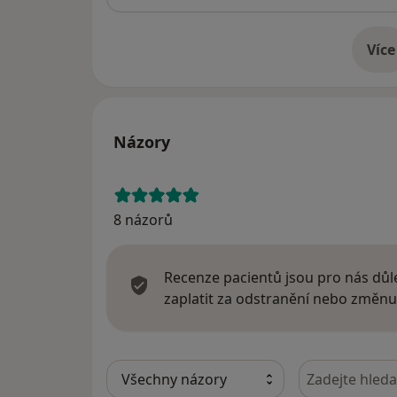
Více
o 
Názory
8 názorů
Recenze pacientů jsou pro nás důle
zaplatit za odstranění nebo změnu
Hledejte v ná