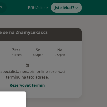
Přihlásit se
Jste lékař?
e se na ZnamyLekar.cz
Zítra
So
Ne
Po
Út
7 Srpen
8 Srpen
9 Srpen
10 Srpen
11 Srp
specialista nenabízí online rezervaci
termínu na této adrese.
Rezervovat termín