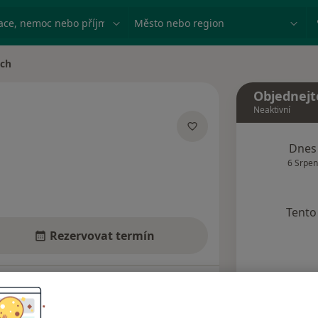
ace, nemoc nebo příjmení
Město nebo region
ych
Objednejt
Neaktivní
zacích
Dnes
6 Srpen
Tento 
Rezervovat termín
Názory pacientů (8)