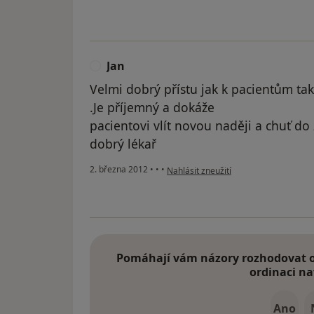
Jan
J
Velmi dobrý přístu jak k pacientům tak
.Je příjemný a dokáže
pacientovi vlít novou naději a chuť do
dobrý lékař
podle názoru uživatele Jan
2. března 2012
•
•
•
Nahlásit zneužití
Pomáhají vám názory rozhodovat o 
ordinaci na
Ano