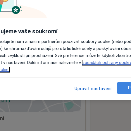
ách nejsou k dispozici
ádné informace o svých službách.
ujeme vaše soukromí
ovolujete nám a našim partnerům používat soubory cookie (nebo po
e) ke shromažďování údajů pro statistické účely a poskytování obs
ich zvyklostí při procházení. Své preference můžete kdykoli zkontro
t v nastavení. Další informace naleznete v
zásadách ochrany soukr
okie.
lance s.r.o.
P
Upravit nastavení
 mapu
 otevře v nové záložce
ní