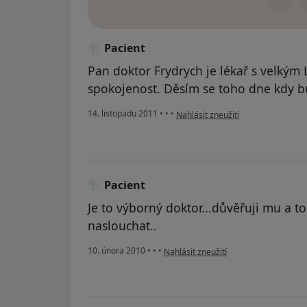
Pacient
Pan doktor Frydrych je lékař s velkým L
spokojenost. Děsím se toho dne kdy bud
podle názoru uživatele Pacient
14. listopadu 2011
•
•
•
Nahlásit zneužití
Pacient
Je to výborný doktor...důvěřuji mu a 
naslouchat..
podle názoru uživatele Pacient
10. února 2010
•
•
•
Nahlásit zneužití