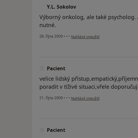
Y.L. Sokolov
Y
Výborný onkolog, ale také psycholog. 
nutné.
podle názoru uživatele Y.L. Sokolov
28. října 2009
•
•
•
Nahlásit zneužití
Pacient
velice lidský přístup,empatický,příjem
poradit v tíživé situaci,vřele doporučuj
podle názoru uživatele Pacient
21. října 2009
•
•
•
Nahlásit zneužití
Pacient