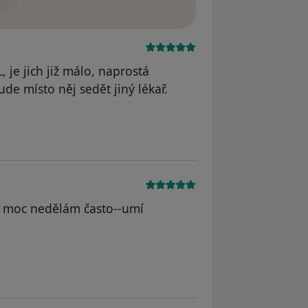
, je jich již málo, naprostá
e místo něj sedět jiný lékař.
to moc nedělám často--umí