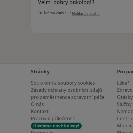
Velmi dobry onkolog!!!
podle názoru uživatele Pacient
16. května 2009
•
•
•
Nahlásit zneužití
Stránky
Pro pa
Soukromí a soubory cookies
Lékaři
Zásady ochrany osobních údajů
Zdravot
pro zaměstnance zdravotní péče
Otázky
O nás
Služby
Kontakt
Nemoc
Pracovní příležitosti
Centr
Mobilní
Hledáme nové kolegy!
Podmínky
Blog p