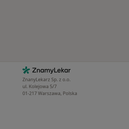
Kontakt
ZnamyLekar - Hlavní stránka
ZnanyLekarz Sp. z o.o.
ul. Kolejowa 5/7
01-217 Warszawa, Polska