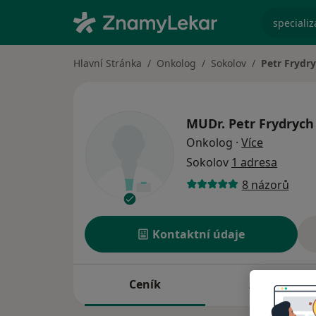
specializ
Hlavní Stránka
Onkolog
Sokolov
Petr Frydr
MUDr.
Petr Frydrych
o speciali
Onkolog
·
Více
Sokolov
1 adresa
8 názorů
Kontaktní údaje
Ceník
Adresy