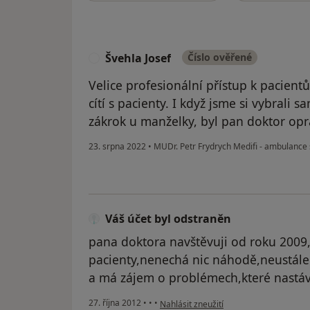
Švehla Josef
Číslo ověřené
Š
Velice profesionální přístup k pacient
cítí s pacienty. I když jsme si vybral
zákrok u manželky, byl pan doktor opr
23. srpna 2022
•
MUDr. Petr Frydrych Medifi - ambulance s
Váš účet byl odstraněn
pana doktora navštěvuji od roku 2009
pacienty,nenechá nic náhodě,neustále
a má zájem o problémech,které nastáv
podle názoru uživatele Váš účet byl od
27. října 2012
•
•
•
Nahlásit zneužití