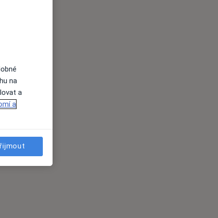
dobné
ahu na
lovat a
omí a
řijmout