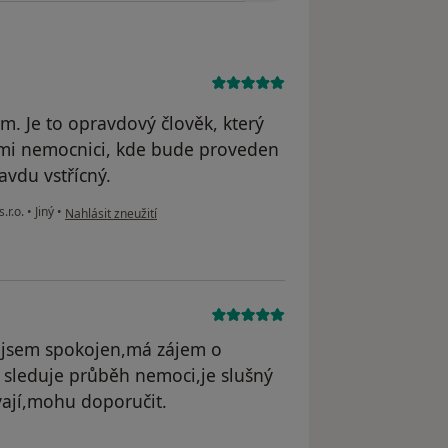
ům. Je to opravdový člověk, který
i sami nemocnici, kde bude proveden
avdu vstřícný.
podle názoru uživatele Švehla Josef
.r.o.
•
Jiný
•
Nahlásit zneužití
,jsem spokojen,má zájem o
 sleduje průběh nemoci,je slušný
ají,mohu doporučit.
straněn