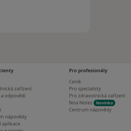
cienty
Pro profesionály
Ceník
nická zařízení
Pro specialisty
 a odpovědi
Pro zdravotnická zařízení
Noa Notes
Novinka
i
Centrum nápovědy
um nápovědy
 aplikace
ro pacienty