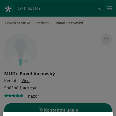
Hla
Co hledáte?
Hlavní Stránka
Pediatr
Pavel Vacovský
MUDr.
Pavel Vacovský
o specializacích
Pediatr
·
Více
Sněžné
1 adresa
1 názor
Kontaktní údaje