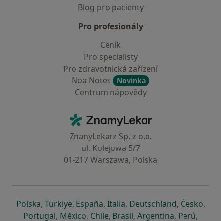
Blog pro pacienty
Pro profesionály
Ceník
Pro specialisty
Pro zdravotnická zařízení
Noa Notes
Novinka
Centrum nápovědy
Kontakt
ZnamyLekar - Hlavní stránka
ZnanyLekarz Sp. z o.o.
ul. Kolejowa 5/7
01-217 Warszawa, Polska
se otevře v nové záložce
se otevře v nové záložce
se otevře v nové záložce
se otevře v nové záložce
se otevře v 
se o
Polska
,
Türkiye
,
España
,
Italia
,
Deutschland
,
Česko
,
se otevře v nové záložce
se otevře v nové záložce
se otevře v nové záložce
se otevře v nové záložc
se otevře v 
se ote
Portugal
,
México
,
Chile
,
Brasil
,
Argentina
,
Perú
,