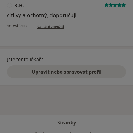
K.H.
K
citlivý a ochotný, doporučuji.
podle názoru uživatele K.H.
18. září 2008
•
•
•
Nahlásit zneužití
Jste tento lékař?
Upravit nebo spravovat profil
Stránky