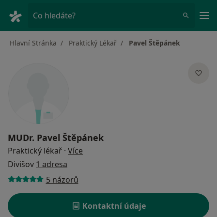
Hla
Co hledáte?
Hlavní Stránka
Praktický Lékař
Pavel Štěpánek
MUDr.
Pavel Štěpánek
o specializacích
Praktický lékař
·
Více
Divišov
1 adresa
5 názorů
Kontaktní údaje