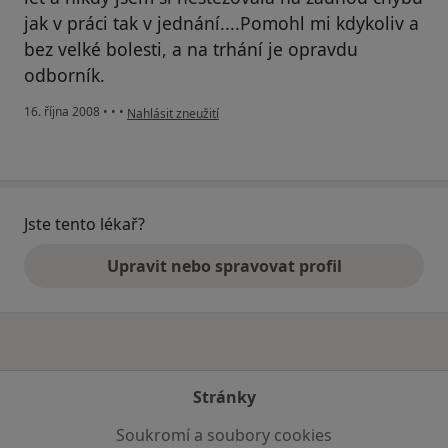
jak v práci tak v jednání....Pomohl mi kdykoliv a
bez velké bolesti, a na trhání je opravdu
odborník.
podle názoru uživatele M.Pernicová
16. října 2008
•
•
•
Nahlásit zneužití
Jste tento lékař?
Upravit nebo spravovat profil
Stránky
Soukromí a soubory cookies