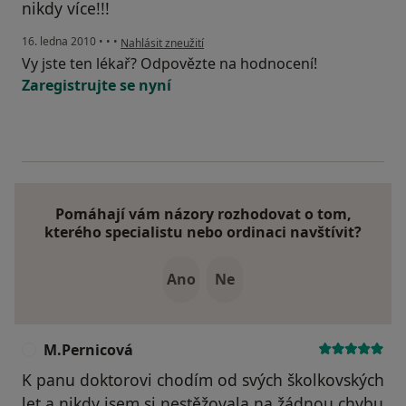
nikdy více!!!
podle názoru uživatele Váš účet byl odstraněn
16. ledna 2010
•
•
•
Nahlásit zneužití
Vy jste ten lékař? Odpovězte na hodnocení!
Zaregistrujte se nyní
Pomáhají vám názory rozhodovat o tom,
kterého specialistu nebo ordinaci navštívit?
Ano
Ne
M.Pernicová
M
K panu doktorovi chodím od svých školkovských
let a nikdy jsem si nestěžovala na žádnou chybu