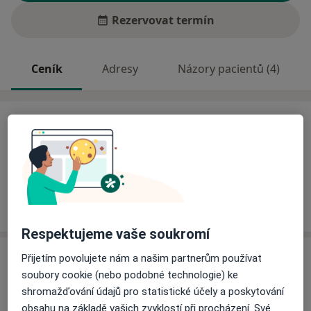
Rezervovat termín
Ceník
Adresy
Názory pacientů (4)
Ceník
Informace o službách a cenách nejsou k dispozici
Tento specialista ještě nepřidával žádné informace o
svých službách.
Respektujeme vaše soukromí
Adresa
Přijetím povolujete nám a našim partnerům používat
soubory cookie (nebo podobné technologie) ke
Praktický zubní lékař
shromažďování údajů pro statistické účely a poskytování
č.d. 370,
Ostrov u Macochy 67914
obsahu na základě vašich zvyklostí při procházení. Své