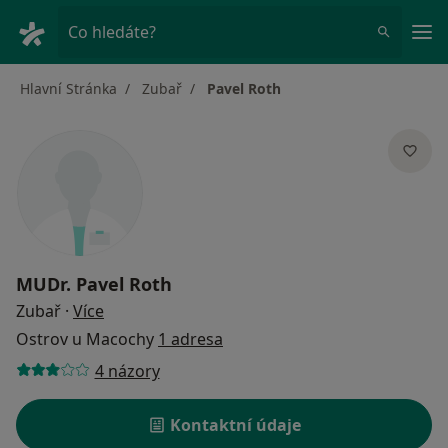
Hla
Co hledáte?
Hlavní Stránka
Zubař
Pavel Roth
MUDr.
Pavel Roth
o specializacích
Zubař
·
Více
Ostrov u Macochy
1 adresa
4 názory
Kontaktní údaje