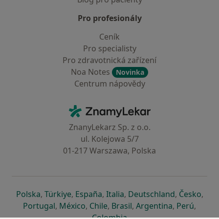
Pro profesionály
Ceník
Pro specialisty
Pro zdravotnická zařízení
Noa Notes
Novinka
Centrum nápovědy
Kontakt
ZnamyLekar - Hlavní stránka
ZnanyLekarz Sp. z o.o.
ul. Kolejowa 5/7
01-217 Warszawa, Polska
se otevře v nové záložce
se otevře v nové záložce
se otevře v nové záložce
se otevře v nové záložce
se otevře v 
se o
Polska
,
Türkiye
,
España
,
Italia
,
Deutschland
,
Česko
,
se otevře v nové záložce
se otevře v nové záložce
se otevře v nové záložce
se otevře v nové záložc
se otevře v 
se ote
Portugal
,
México
,
Chile
,
Brasil
,
Argentina
,
Perú
,
se otevře v nové záložce
Colombia