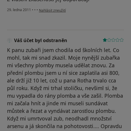
podle názoru uživatele Pacient
29. ledna 2011
•
•
•
Nahlásit zneužití
Váš účet byl odstraněn
K panu zubaři jsem chodila od školních let. Co
mohl, tak mi snad zkazil. Moje nynější zubařka
mi všechny plomby musela udělat znovu. Za
přední plombu jsem u ní sice zaplatila asi 800,
ale drží již 10 let, což u pana Rotha trvalo cca
půl roku. Když mi trhal stoličku, nevšiml si, že
mu vypadla do rány plomba a vše zašil. Plomba
mi začala hnít a jinde mi museli sundávat
můstek a řezat a vyndávat zarostlou plombu.
Když mi umrtvoval zub, neodhadl množství
arsenu a já skončila na pohotovosti.... Opravdu