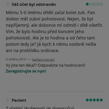
Váš účet byl odstraněn
Mému 5-ti letému dítěti začal bolet zub. Pan
doktor měl zubní pohotovost. Nejen, že byl
nepříjemný, ale dokonce mi odmítl i dítě ošetřit.
Vím, že bylo hodinu před koncem jeho
pohotovosti. Ale je to hodina a od čeho tam
potom tedy je? Já bych k němu osobně nešla
ani na prohlídku ordinace.
podle názoru uživatele Váš účet byl odstraněn
9. května 2013
•
•
•
Nahlásit zneužití
Vy jste ten lékař? Odpovězte na hodnocení!
Zaregistrujte se nyní
Pacient
Z vlastní zkušenosti jej doporučuji