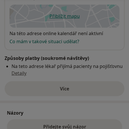
Přiblížit mapu
se otevře v nové záložce
Dostupnost
Na této adrese online kalendář není aktivní
Co mám v takové situaci udělat?
Způsoby platby (soukromé návštěvy)
Na teto adrese lékař přijímá pacienty na pojišťovnu
Detaily
Více
o adrese
Názory
Přidejte svůj názor