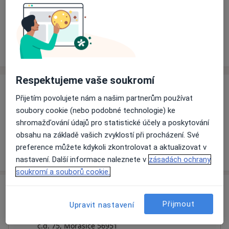
Rezervovat termín
Ceník
Adresy
Názory pacientů (1)
Respektujeme vaše soukromí
Ceník
Přijetím povolujete nám a našim partnerům používat
Informace o službách a cenách nejsou k dispozici
soubory cookie (nebo podobné technologie) ke
shromažďování údajů pro statistické účely a poskytování
Tento specialista ještě nepřidával žádné informace o
obsahu na základě vašich zvyklostí při procházení. Své
svých službách.
preference můžete kdykoli zkontrolovat a aktualizovat v
nastavení. Další informace naleznete v
zásadách ochrany
soukromí a souborů cookie.
Adresa
Přijmout
Upravit nastavení
Sam. ordinace PL - stomatologa
č.d. 75,
Morašice 56951