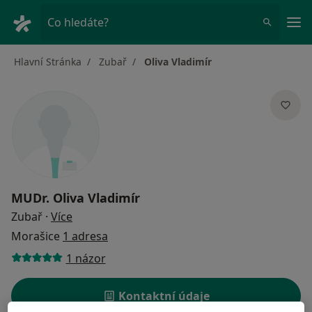
Hla
Co hledáte?
Hlavní Stránka
Zubař
Oliva Vladimír
MUDr.
Oliva Vladimír
o specializacích
Zubař
·
Více
Morašice
1 adresa
1 názor
Kontaktní údaje