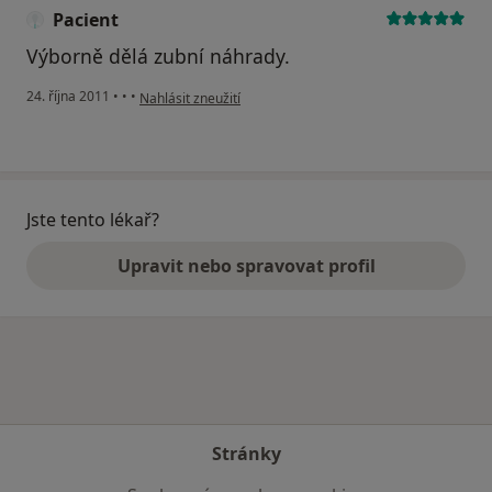
Pacient
Výborně dělá zubní náhrady.
podle názoru uživatele Pacient
24. října 2011
•
•
•
Nahlásit zneužití
Jste tento lékař?
Upravit nebo spravovat profil
Stránky