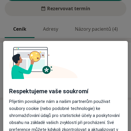
Rezervovat termín
Ceník
Adresy
Názory pacientů (4)
Ceník
Informace o službách a cenách nejsou k dispozici
Tento specialista ještě nepřidával žádné informace o
svých službách.
Respektujeme vaše soukromí
Přijetím povolujete nám a našim partnerům používat
Adresa
soubory cookie (nebo podobné technologie) ke
shromažďování údajů pro statistické účely a poskytování
Praktický lékař pro děti a dorost
obsahu na základě vašich zvyklostí při procházení. Své
č.d. 11,
Starý Hrozenkov 68774
preference můžete kdykoli zkontrolovat a aktualizovat v