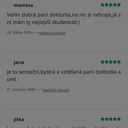
mamina
M
Velmi dobrá paní doktorka,na nic si nehraje,já s
ní mám ty nejlepší zkušenosti:)
podle názoru uživatele mamina
28. dubna 2009
•
•
•
Nahlásit zneužití
jana
J
Je to senzační,bystrá a vzdělaná paní doktorka a
umí.
podle názoru uživatele jana
21. prosince 2008
•
•
•
Nahlásit zneužití
jitka
J