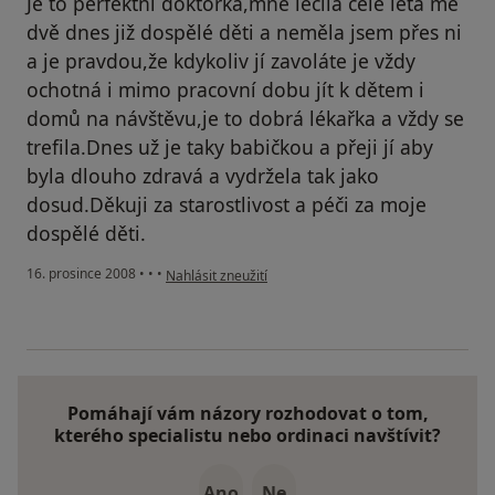
Je to perfektní doktorka,mně léčila celé léta mé
dvě dnes již dospělé děti a neměla jsem přes ni
a je pravdou,že kdykoliv jí zavoláte je vždy
ochotná i mimo pracovní dobu jít k dětem i
domů na návštěvu,je to dobrá lékařka a vždy se
trefila.Dnes už je taky babičkou a přeji jí aby
byla dlouho zdravá a vydržela tak jako
dosud.Děkuji za starostlivost a péči za moje
dospělé děti.
podle názoru uživatele jitka
16. prosince 2008
•
•
•
Nahlásit zneužití
Pomáhají vám názory rozhodovat o tom,
kterého specialistu nebo ordinaci navštívit?
Ano
Ne