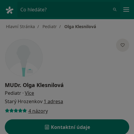
Hla
Co hledáte?
Hlavní Stránka
Pediatr
Olga Klesnilová
MUDr.
Olga Klesnilová
o specializacích
Pediatr
·
Více
Starý Hrozenkov
1 adresa
4 názory
Kontaktní údaje