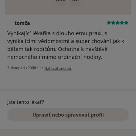
tomča
T
Vynikající lékařka s dlouholetou praxí, s
vynikajícími vědomostmi a super chování jak k
dětem tak rodičům. Ochotna k návštěvě
nemocného i mimo ordinační hodiny.
podle názoru uživatele tomča
7. listopadu 2008
•
•
•
Nahlásit zneužití
Jste tento lékař?
Upravit nebo spravovat profil