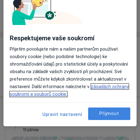
Rezervovat termín
Ceník
Adresy
Názory pacientů
Respektujeme vaše soukromí
Ceník
Přijetím povolujete nám a našim partnerům používat
soubory cookie (nebo podobné technologie) ke
Informace o službách a cenách nejsou k dispozici
shromažďování údajů pro statistické účely a poskytování
Tento specialista ještě nepřidával žádné informace o
obsahu na základě vašich zvyklostí při procházení. Své
svých službách.
preference můžete kdykoli zkontrolovat a aktualizovat v
nastavení. Další informace naleznete v
zásadách ochrany
soukromí a souborů cookie.
Adresa
Přijmout
Upravit nastavení
Ordinace
Trutnov