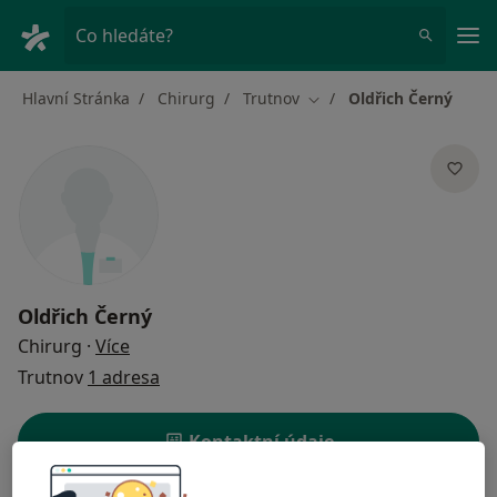
Hla
Co hledáte?
Hlavní Stránka
Chirurg
Trutnov
Oldřich Černý
Změna města
Oldřich Černý
o specializacích
Chirurg
·
Více
Trutnov
1 adresa
Kontaktní údaje