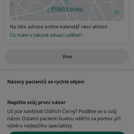
Přiblížit mapu
se otevře v nové záložce
Dostupnost
Na této adrese online kalendář není aktivní
Co mám v takové situaci udělat?
Více
o adrese
Názory pacientů se rychle objeví
Napište svůj první názor
Už jste navštívili Oldřich Černý? Podělte se o svůj
názor. Ostatní pacienti budou vděční za pomoc při
výběru nejlepšího specialisty.