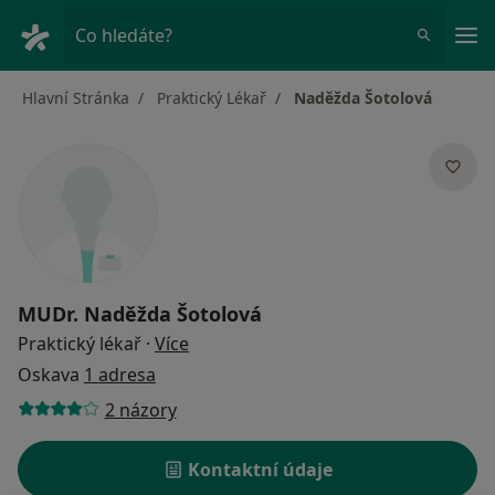
Hla
Co hledáte?
Hlavní Stránka
Praktický Lékař
Naděžda Šotolová
MUDr.
Naděžda Šotolová
o specializacích
Praktický lékař
·
Více
Oskava
1 adresa
2 názory
Kontaktní údaje