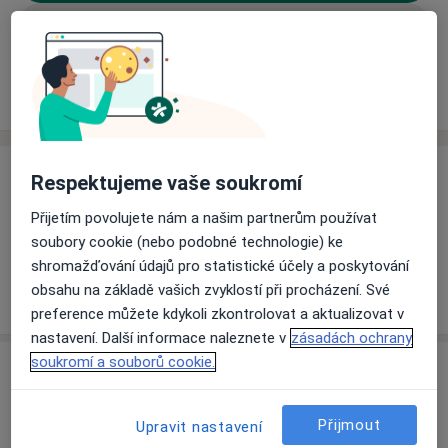
Rezervovat termín
Ceník
Adresy
Názory pacientů (2)
Ceník
Respektujeme vaše soukromí
Informace o službách a cenách nejsou k dispozici
Přijetím povolujete nám a našim partnerům používat
Tento specialista ještě nepřidával žádné informace o
soubory cookie (nebo podobné technologie) ke
svých službách.
shromažďování údajů pro statistické účely a poskytování
obsahu na základě vašich zvyklostí při procházení. Své
preference můžete kdykoli zkontrolovat a aktualizovat v
nastavení. Další informace naleznete v
zásadách ochrany
soukromí a souborů cookie.
Adresa
Praktický lékař pro dospělé
Přijmout
Upravit nastavení
č.d. 167,
Oskava 78801