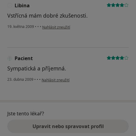
Libina
L
Vstřícná mám dobré zkušenosti.
podle názoru uživatele Libina
19. května 2009
•
•
•
Nahlásit zneužití
Pacient
Sympatická a příjemná.
podle názoru uživatele Pacient
23. dubna 2009
•
•
•
Nahlásit zneužití
Jste tento lékař?
Upravit nebo spravovat profil