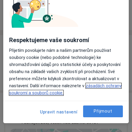
Rezervovat termín
Ceník
Adresy
Názory pacientů
Respektujeme vaše soukromí
Ceník
Přijetím povolujete nám a našim partnerům používat
Informace o službách a cenách nejsou k dispozici
soubory cookie (nebo podobné technologie) ke
Tento specialista ještě nepřidával žádné informace o
shromažďování údajů pro statistické účely a poskytování
svých službách.
obsahu na základě vašich zvyklostí při procházení. Své
preference můžete kdykoli zkontrolovat a aktualizovat v
nastavení. Další informace naleznete v
zásadách ochrany
soukromí a souborů cookie.
Adresa
Přijmout
Upravit nastavení
Rehabilitace
Podhájek 260,
Veselí nad Lužnicí
39181