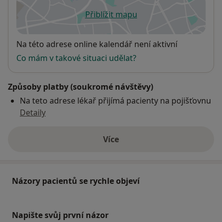
Přiblížit mapu
se otevře v nové záložce
Dostupnost
Na této adrese online kalendář není aktivní
Co mám v takové situaci udělat?
Způsoby platby (soukromé návštěvy)
Na teto adrese lékař přijímá pacienty na pojišťovnu
Detaily
Více
o adrese
Názory pacientů se rychle objeví
Napište svůj první názor