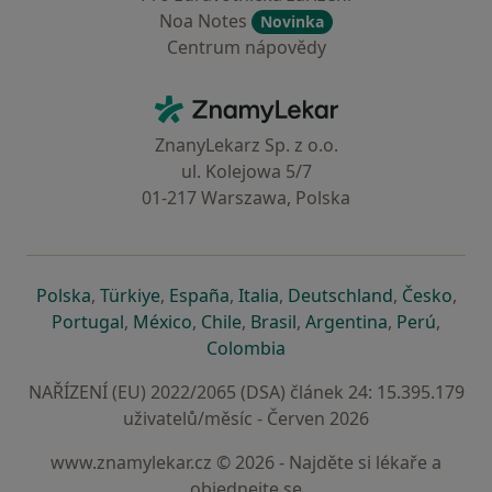
Noa Notes
Novinka
Centrum nápovědy
Kontakt
ZnamyLekar - Hlavní stránka
ZnanyLekarz Sp. z o.o.
ul. Kolejowa 5/7
01-217 Warszawa, Polska
se otevře v nové záložce
se otevře v nové záložce
se otevře v nové záložce
se otevře v nové záložce
se otevře v 
se o
Polska
,
Türkiye
,
España
,
Italia
,
Deutschland
,
Česko
,
se otevře v nové záložce
se otevře v nové záložce
se otevře v nové záložce
se otevře v nové záložc
se otevře v 
se ote
Portugal
,
México
,
Chile
,
Brasil
,
Argentina
,
Perú
,
se otevře v nové záložce
Colombia
NAŘÍZENÍ (EU) 2022/2065 (DSA) článek 24: 15.395.179
uživatelů/měsíc - Červen 2026
www.znamylekar.cz © 2026 - Najděte si lékaře a
objednejte se