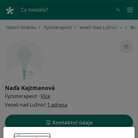
Hla
Co hledáte?
Hlavní Stránka
Fyzioterapeut
Veselí Nad Lužnicí
Na
Změna m
Naďa Kajtmanová
o specializacích
Fyzioterapeut
·
Více
Veselí nad Lužnicí
1 adresa
Kontaktní údaje