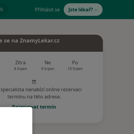
Přihlásit se
Jste lékař?
e se na ZnamyLekar.cz
Zítra
Ne
Po
Út
St
8 Srpen
9 Srpen
10 Srpen
11 Srpen
12 Srp
specialista nenabízí online rezervaci
termínu na této adrese.
Rezervovat termín