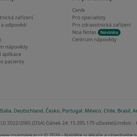
Ceník
nická zařízení
Pro specialisty
 a odpovědi
Pro zdravotnická zařízení
Noa Notes
Novinka
i
Centrum nápovědy
um nápovědy
 aplikace
ro pacienty
záložce
 v nové záložce
e otevře v nové záložce
se otevře v nové záložce
se otevře v nové záložce
se otevře v nové záložce
se otevře v nové záložc
se otevře v nov
se otevře
se 
Italia
,
Deutschland
,
Česko
,
Portugal
,
México
,
Chile
,
Brasil
,
A
U) 2022/2065 (DSA) článek 24: 15.395.179 uživatelů/měsíc -
www.znamylekar.cz © 2026 - Najděte si lékaře a objednejte s