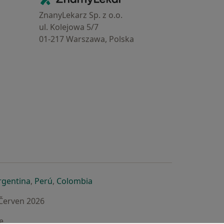
ZnanyLekarz Sp. z o.o.
ul. Kolejowa 5/7
01-217 Warszawa, Polska
e
é záložce
 v nové záložce
otevře v nové záložce
se otevře v nové záložce
se otevře v nové záložce
se otevře v nové záložce
rgentina
,
Perú
,
Colombia
 Červen 2026
e