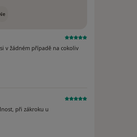
Ne
si v žádném případě na cokoliv
odstraněn
lnost, při zákroku u
straněn