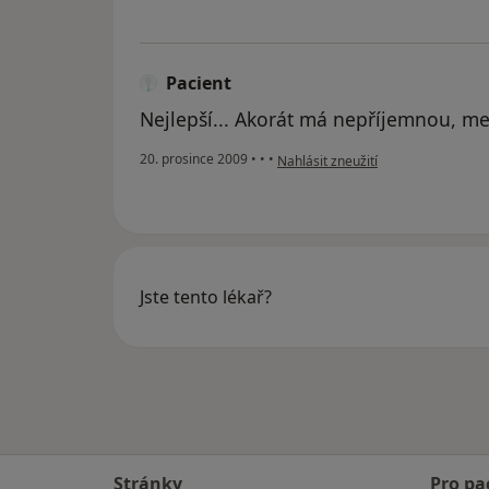
Pacient
Nejlepší... Akorát má nepříjemnou, me
podle názoru uživatele Pacient
20. prosince 2009
•
•
•
Nahlásit zneužití
Jste tento lékař?
Stránky
Pro pa