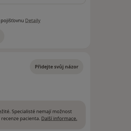
 pojišťovnu
Detaily
adrese
Přidejte svůj názor
žité. Specialisté nemají možnost
Další informace o názor
 recenze pacienta.
Další informace.