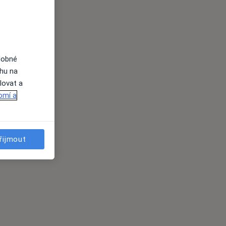
dobné
ahu na
lovat a
omí a
řijmout