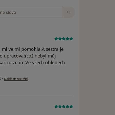
zorech
a mi velmi pomohla.A sestra je
polupracovat(což nebyl můj
ékař co znám.Ve všech ohledech
podle názoru uživatele T.Vavra
ý
•
Nahlásit zneužití