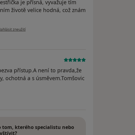
střička je přísná, vyvažuje tím
bním životě velice hodná, což znám
odle názoru uživatele Stanislav Pikl
ahlásit zneužití
bezva přístup.A není to pravda,že
dy, ochotná a s úsměvem.Tomšovic
odstraněn
tom, kterého specialistu nebo
vštívit?