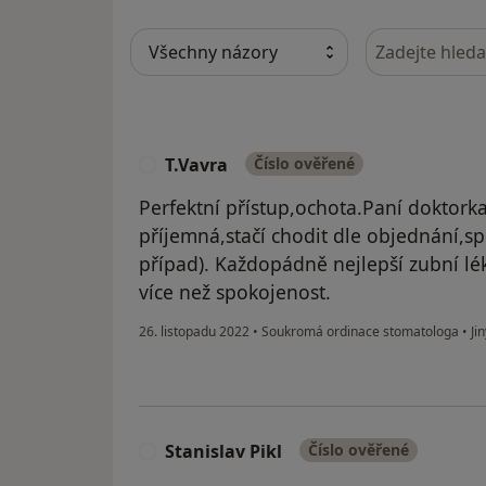
Hledejte v ná
T.Vavra
Číslo ověřené
T
Perfektní přístup,ochota.Paní doktork
příjemná,stačí chodit dle objednání,s
případ). Každopádně nejlepší zubní l
více než spokojenost.
26. listopadu 2022
•
Soukromá ordinace stomatologa
•
Jin
Stanislav Pikl
Číslo ověřené
S