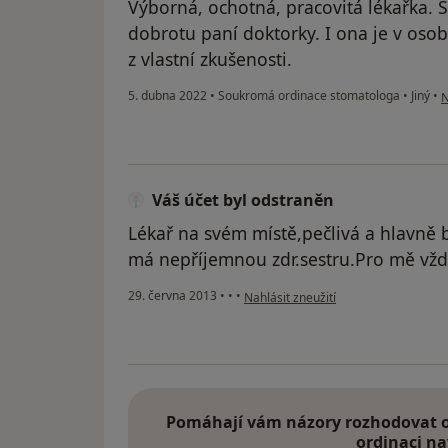
Výborná, ochotná, pracovitá lékařka. Se
dobrotu paní doktorky. I ona je v oso
z vlastní zkušenosti.
p
5. dubna 2022
•
Soukromá ordinace stomatologa
•
Jiný
•
N
Váš účet byl odstraněn
Lékař na svém místě,pečlivá a hlavně 
má nepříjemnou zdr.sestru.Pro mě vž
podle názoru uživatele Váš účet byl 
29. června 2013
•
•
•
Nahlásit zneužití
Pomáhají vám názory rozhodovat o 
ordinaci na