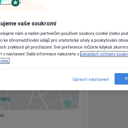
ách nejsou k dispozici
ujeme vaše soukromí
ádné informace o svých službách.
ovolujete nám a našim partnerům používat soubory cookie (nebo po
e) ke shromažďování údajů pro statistické účely a poskytování obs
ich zvyklostí při procházení. Své preference můžete kdykoli zkontro
t v nastavení. Další informace naleznete v
zásadách ochrany soukr
okie.
P
Upravit nastavení
 mapu
 otevře v nové záložce
ní