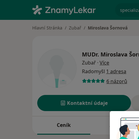
specializ
Hlavní Stránka
Zubař
Miroslava Šornová
MUDr.
Miroslava Šo
o specializac
Zubař
·
Více
Radomyšl
1 adresa
6 názorů
Kontaktní údaje
Ceník
Adresy