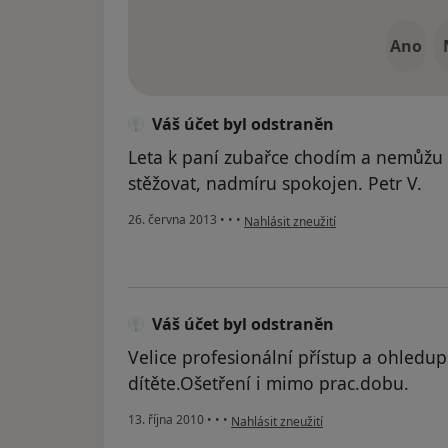
Ano
Váš účet byl odstraněn
Leta k paní zubařce chodím a nemůžu 
stěžovat, nadmíru spokojen. Petr V.
podle názoru uživatele Váš účet byl 
26. června 2013
•
•
•
Nahlásit zneužití
Váš účet byl odstraněn
Velice profesionální přístup a ohledup
dítěte.Ošetření i mimo prac.dobu.
podle názoru uživatele Váš účet byl od
13. října 2010
•
•
•
Nahlásit zneužití