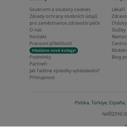
Soukromí a soubory cookies
Lékaři
Zásady ochrany osobních údajů
Zdravot
pro zaměstnance zdravotní péče
Otázky
O nás
Služby
Kontakt
Nemoc
Pracovní příležitosti
Centr
Mobilní
Hledáme nové kolegy!
Podmínky
Blog p
Partneři
Jak řadíme výsledky vyhledávání?
Přístupnost
se otevře v nové 
se otevře
s
Polska
,
Türkiye
,
España
,
NAŘÍZENÍ (E