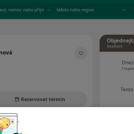
ace, nemoc nebo příjmení
Město nebo region
Objednejt
Neaktivní
rnová
ích
Dnes
7 Srpen
Tento 
Rezervovat termín
Názory pacientů (6)