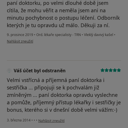
paní doktorku, po velmi dlouhé době jsem
cítila, že mohu věřit a neměla jsem ani na
minutu pochybnost o postupu léčení. Odborník
kterých je tu opravdu už málo. Děkuji za ní.
9. prosince 2019
•
Ord. lékaře specialisty - TRN
•
Vleklý davivý kašel
•
podle názoru uživatele Pacient
Nahlásit zneužití
Váš účet byl odstraněn
Velmi vstřícná a příjemná paní doktorka i
sestřička ... připojuji se k pochvalám již
zmíněným ... paní doktorka opravdu vyslechne
a pomůže, příjemný přístup lékařky i sestřičky je
bonus, kterého si v dnešní době velmi vážím:-)
podle názoru uživatele Váš účet byl odstraněn
3. března 2014
•
•
•
Nahlásit zneužití