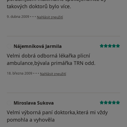
takových doktorů bylo více.
podle názoru uživatele simona
9. dubna 2009
•
•
•
Nahlásit zneužití
Nájemníková Jarmila
N
Velmi dobrá odborná lékařka plicní
ambulance,bývala primářka TRN odd.
podle názoru uživatele Nájemníková Jarmila
18. března 2009
•
•
•
Nahlásit zneužití
Miroslava Sukova
M
Velmi výborná paní doktorka,která mi vždy
pomohla a vyhověla