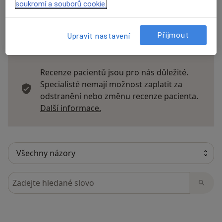
soukromí a souborů cookie.
Přijmout
Upravit nastavení
15 názorů
Recenze pacientů jsou pro nás důležité.
Specialisté nemají možnost zaplatit za
odstranění nebo změnu recenze pacienta.
Další informace o názorech
Další informace.
Hledejte v názorech