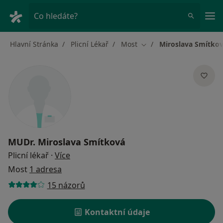
Hla
Co hledáte?
Hlavní Stránka
Plicní Lékař
Most
Miroslava Smítko
Změna města
MUDr.
Miroslava Smítková
o specializacích
Plicní lékař
·
Více
Most
1 adresa
15 názorů
Kontaktní údaje