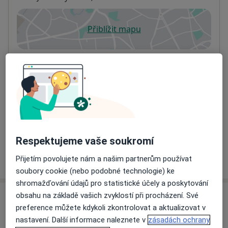
Přiblížit mapu
se otevře v nové záložce
Dostupnost
Na této adrese online kalendář není aktivní
Co mám v takové situaci udělat?
Způsoby platby (soukromé návštěvy)
Na teto adrese lékař přijímá pacienty na pojišťovnu
Detaily
Respektujeme vaše soukromí
Více
Přijetím povolujete nám a našim partnerům používat
o adrese
soubory cookie (nebo podobné technologie) ke
shromažďování údajů pro statistické účely a poskytování
obsahu na základě vašich zvyklostí při procházení. Své
Názory
preference můžete kdykoli zkontrolovat a aktualizovat v
nastavení. Další informace naleznete v
zásadách ochrany
Přidejte svůj názor