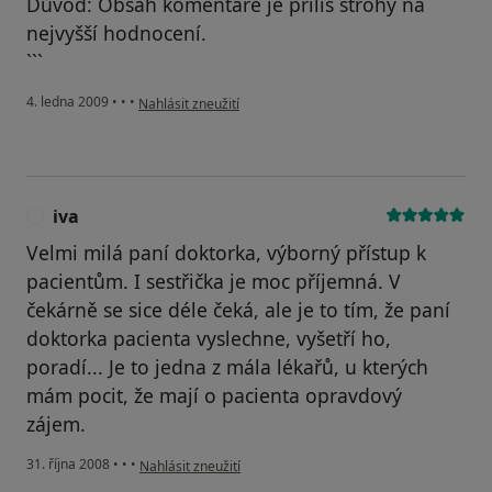
Důvod: Obsah komentáře je příliš strohý na
nejvyšší hodnocení.
```
podle názoru uživatele Miloš
4. ledna 2009
•
•
•
Nahlásit zneužití
iva
I
Velmi milá paní doktorka, výborný přístup k
pacientům. I sestřička je moc příjemná. V
čekárně se sice déle čeká, ale je to tím, že paní
doktorka pacienta vyslechne, vyšetří ho,
poradí... Je to jedna z mála lékařů, u kterých
mám pocit, že mají o pacienta opravdový
zájem.
podle názoru uživatele iva
31. října 2008
•
•
•
Nahlásit zneužití