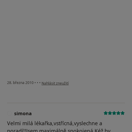
podle názoru uživatele Pacient
28. března 2010
•
•
•
Nahlásit zneužití
simona
S
Velmi milá lékařka,vstřícná,vyslechne a
poradí!!Jsem maximálně spokojená.Kéž by