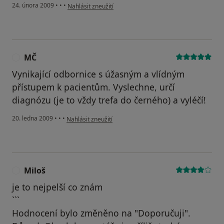
podle názoru uživatele Miroslava Sukova
24. února 2009
•
•
•
Nahlásit zneužití
MČ
M
Vynikající odbornice s úžasným a vlídným
přístupem k pacientům. Vyslechne, určí
diagnózu (je to vždy trefa do černého) a vyléčí!
podle názoru uživatele MČ
20. ledna 2009
•
•
•
Nahlásit zneužití
Miloš
M
je to nejpelší co znám
```
Hodnocení bylo změněno na "Doporučuji".