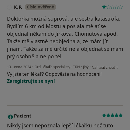
K.P.
Číslo ověřené
K
Doktorka možná suprová, ale sestra katastrofa.
Bydlím 6 km od Mostu a poslala mě ať se
objednal někam do Jirkova, Chomutova apod.
Takže mě vlastně neobjednala, ze mám jít
jinam. Takže za mě určitě ne a objednat se mám
prý osobně a ne po tel.
podle názoru uživatele K
13. února 2024
•
Ord. lékaře specialisty - TRN
•
Jiný
•
Nahlásit zneužití
Vy jste ten lékař? Odpovězte na hodnocení!
Zaregistrujte se nyní
Pacient
P
Nikdy jsem nepoznala lepší lékařku než tuto