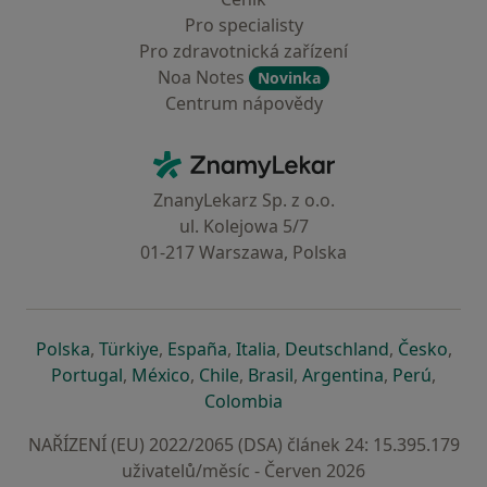
Pro specialisty
Pro zdravotnická zařízení
Noa Notes
Novinka
Centrum nápovědy
Kontakt
ZnamyLekar - Hlavní stránka
ZnanyLekarz Sp. z o.o.
ul. Kolejowa 5/7
01-217 Warszawa, Polska
se otevře v nové záložce
se otevře v nové záložce
se otevře v nové záložce
se otevře v nové záložce
se otevře v 
se o
Polska
,
Türkiye
,
España
,
Italia
,
Deutschland
,
Česko
,
se otevře v nové záložce
se otevře v nové záložce
se otevře v nové záložce
se otevře v nové záložc
se otevře v 
se ote
Portugal
,
México
,
Chile
,
Brasil
,
Argentina
,
Perú
,
se otevře v nové záložce
Colombia
NAŘÍZENÍ (EU) 2022/2065 (DSA) článek 24: 15.395.179
uživatelů/měsíc - Červen 2026