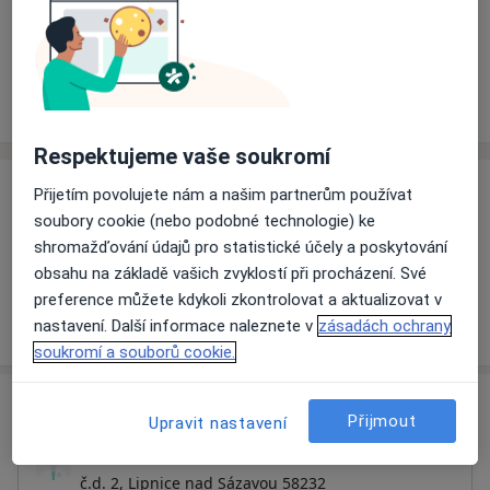
Rezervovat termín
Ceník
Adresy
Názory pacientů (1)
Respektujeme vaše soukromí
Ceník
Přijetím povolujete nám a našim partnerům používat
soubory cookie (nebo podobné technologie) ke
Informace o službách a cenách nejsou k dispozici
shromažďování údajů pro statistické účely a poskytování
Tento specialista ještě nepřidával žádné informace o
obsahu na základě vašich zvyklostí při procházení. Své
svých službách.
preference můžete kdykoli zkontrolovat a aktualizovat v
nastavení. Další informace naleznete v
zásadách ochrany
soukromí a souborů cookie.
Adresa
Přijmout
Upravit nastavení
Zubní ambulance
č.d. 2,
Lipnice nad Sázavou 58232