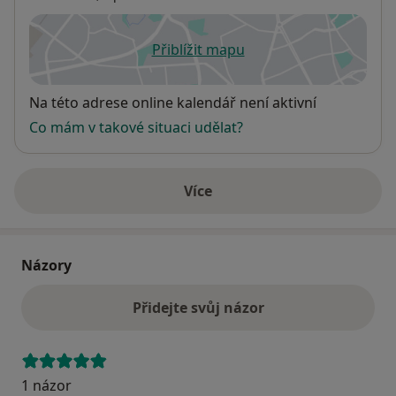
Přiblížit mapu
se otevře v nové záložce
Dostupnost
Na této adrese online kalendář není aktivní
Co mám v takové situaci udělat?
Více
o adrese
Názory
Přidejte svůj názor
1 názor