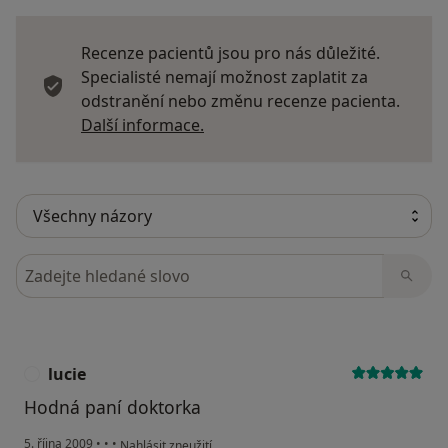
Recenze pacientů jsou pro nás důležité.
Specialisté nemají možnost zaplatit za
odstranění nebo změnu recenze pacienta.
Další informace o názorech
Další informace.
Hledejte v názorech
lucie
L
Hodná paní doktorka
podle názoru uživatele lucie
5. října 2009
•
•
•
Nahlásit zneužití