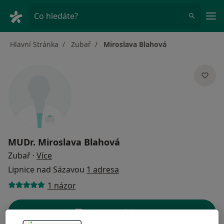
Hla
Co hledáte?
Hlavní Stránka
Zubař
Miroslava Blahová
MUDr.
Miroslava Blahová
o specializacích
Zubař
·
Více
Lipnice nad Sázavou
1 adresa
1 názor
Kontaktní údaje