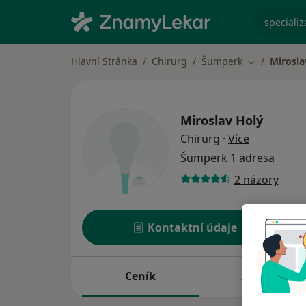
specializ
Hlavní Stránka
Chirurg
Šumperk
Mirosla
Změna měst
Miroslav Holý
o specializ
Chirurg
·
Více
Šumperk
1 adresa
2 názory
Kontaktní údaje
Ceník
Adresy