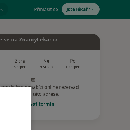
Přihlásit se
Jste lékař?
e se na ZnamyLekar.cz
Zítra
Ne
Po
Út
St
8 Srpen
9 Srpen
10 Srpen
11 Srpen
12 Srp
specialista nenabízí online rezervaci
termínu na této adrese.
Rezervovat termín