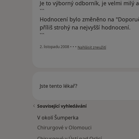
Je to výborný odborník, je velmi milý 
```
Hodnocení bylo změněno na "Doporuč
příliš strohý na nejvyšší hodnocení.
```
podle názoru uživatele Alena
2. listopadu 2008
•
•
•
Nahlásit zneužití
Jste tento lékař?
Související vyhledávání
V okolí Šumperka
Chirurgové v Olomouci
Chirurgové v Ústí nad Orlicí