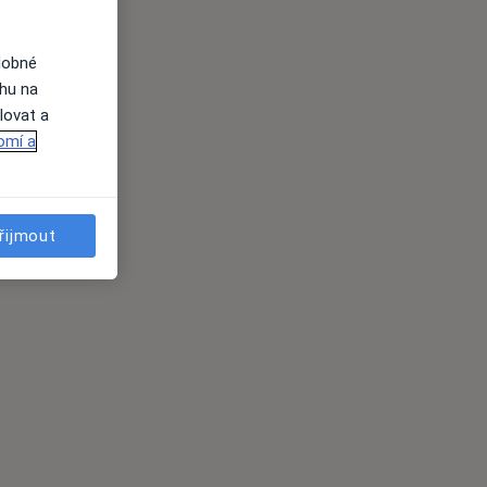
dobné
ahu na
lovat a
omí a
řijmout