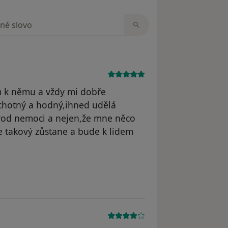
zorech
 k němu a vždy mi dobře
hotný a hodný,ihned udělá
vod nemoci a nejen,že mne něco
e takový zůstane a bude k lidem
ová