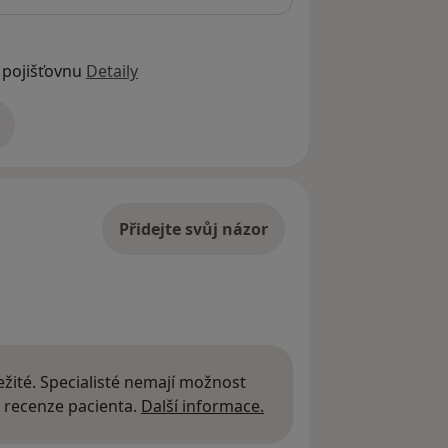
 pojišťovnu
Detaily
adrese
Přidejte svůj názor
žité. Specialisté nemají možnost
Další informace o názor
 recenze pacienta.
Další informace.