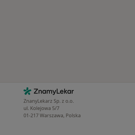
Kontakt
ZnamyLekar - Hlavní stránka
ZnanyLekarz Sp. z o.o.
ul. Kolejowa 5/7
01-217 Warszawa, Polska