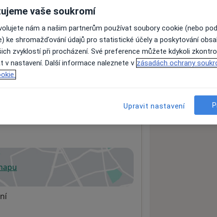
ujeme vaše soukromí
ovolujete nám a našim partnerům používat soubory cookie (nebo po
ách nejsou k dispozici
e) ke shromažďování údajů pro statistické účely a poskytování obs
ádné informace o svých službách.
ich zvyklostí při procházení. Své preference můžete kdykoli zkontro
t v nastavení. Další informace naleznete v
zásadách ochrany soukr
okie.
P
Upravit nastavení
 mapu
 otevře v nové záložce
ní