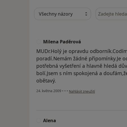
Hledejte v ná
Milena Paděrová
M
MUDr.Holý je opravdu odborník.Codím
poradí.Nemám žádné připomínky.Je oc
potřebná vyšetření a hlavně hledá dů
bolí.Jsem s ním spokojená a doufám,ž
obětavý.
podle názoru uživatele Milena Paděr
24. května 2009
•
•
•
Nahlásit zneužití
Alena
A