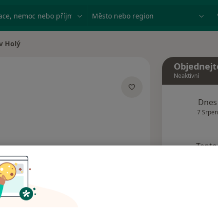
ace, nemoc nebo příjmení
Město nebo region
v Holý
a
Objednejt
Neaktivní
acích
Dnes
7 Srpen
Tento 
Rezervovat termín
Názory pacientů (2)