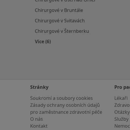
Chirurgové v Bruntále
Chirurgové v Svitavách
Chirurgové v Šternberku
Více (6)
Více v kategorii: V okolí Šumperka
Stránky
Pro pa
Soukromí a soubory cookies
Lékaři
Zásady ochrany osobních údajů
Zdravot
pro zaměstnance zdravotní péče
Otázky
O nás
Služby
Kontakt
Nemoc